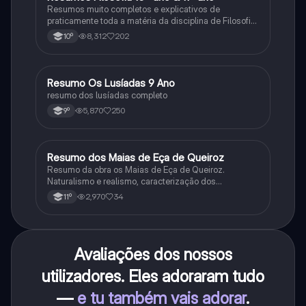
Resumos muito completos e explicativos de
praticamente toda a matéria da disciplina de Filosofia
no ensino secundário em Portugal @mariiarafael
8,312
202
10º
Resumo Os Lusíadas 9 Ano
Português
resumo dos lusíadas completo
5,870
250
9º
Resumo dos Maias de Eça de Queiroz
Português
Resumo da obra os Maias de Eça de Queiroz.
Naturalismo e realismo, caracterização dos
personagens e contexto histórico.
2,970
34
11º
Avaliações dos nossos
utilizadores. Eles adoraram tudo
—
e tu também vais adorar
.