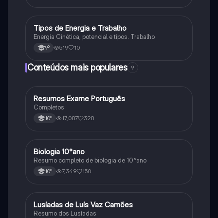
Tipos de Energia e Trabalho
Fisica e Quimica
Energia Cinética, potencial e tipos. Trabalho
519
10
9º
Conteúdos mais populares
9
Resumos Exame Português
Português
Completos
17,087
328
10º
Biologia 10°ano
Biologia
Resumo completo de biologia de 10°ano
7,349
150
10º
Lusíadas de Luís Vaz Camões
Português
Resumo dos Lusíadas