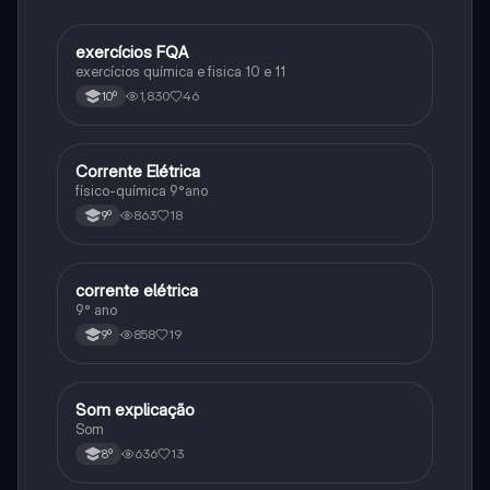
exercícios FQA
Fisica e Quimica
exercícios química e fisica 10 e 11
1,830
46
10º
Corrente Elétrica
Fisica e Quimica
físico-química 9°ano
863
18
9º
corrente elétrica
Fisica e Quimica
9° ano
858
19
9º
Som explicação
Fisica e Quimica
Som
636
13
8º