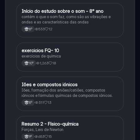
Início do estudo sobre o som - 8° ano
Fisica e Quimica
contém o que o som faz, como são as vibrações e
ondas e as características das ondas
533
12
8º
exercicios FQ- 10
Fisica e Quimica
exercícios de química
1,263
18
10º
Iões e compostos iónicos
Fisica e Quimica
Iões, formação dos aniões/catiões, compostos
iónicos e fórmulas químicas de compostos iónicos.
311
13
8º
Resumo 2 - Físico-química
Fisica e Quimica
Forças, Leis de Newton
653
15
9º