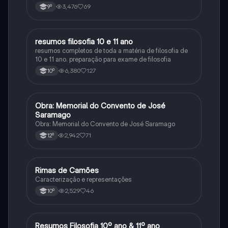
3,476
69
9º
resumos filosofia 10 e 11 ano
Filosofia
resumos completos de toda a matéria de filosofia de
10 e 11 ano. preparação para exame de filosofia
6,380
127
10º
Obra: Memorial do Convento de José
Português
Saramago
Obra: Memorial do Convento de José Saramago
2,942
71
12º
Rimas de Camões
Português
Caracterização e representações
2,529
46
10º
Resumos Filosofia 10º ano & 11º ano
Filosofia