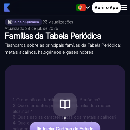
Abrir o App
93
visualizações
·
Fisica e Quimica
Atualizado
28 de jul. de 2026
Famílias da Tabela Periódica
Flashcards sobre as principais famílias da Tabela Periódica:
metais alcalinos, halogéneos e gases nobres.
1
.
O que são as famílias na Tabela Periódica?
2
.
Que elementos pertencem à família dos metais
alcalinos?
3
.
Quais são as características dos metais alcalinos?
5
4
.
Que elementos pertencem à família dos
halogéneos?
Iniciar Cartões de Estudo