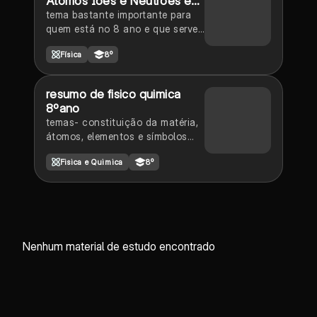
Átomos Iões e Neutrões e
corpúsculos
tema bastante importante para
quem está no 8 ano e que serve
para os respetivos anos
Física
8º
resumo de fisico quimica
8ºano
temas- constituição da matéria,
átomos, elementos e símbolos
químicos, moléculas e fórmulas
Fisica e Quimica
8º
químicas, iões e compostos
iónicos e reações químicos e
acertos das mesmas
Nenhum material de estudo encontrado