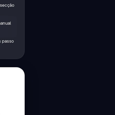
a secção
manual
s passo