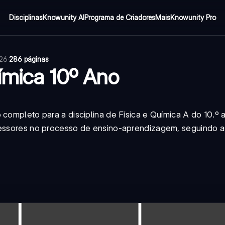
Disciplinas
Knowunity AI
Programa de Criadores
Mais
Knowunity Pro
026
·
286 páginas
uímica 10º Ano
 completo para a disciplina de Física e Química A do 10.º
ofessores no processo de ensino-aprendizagem, seguindo a