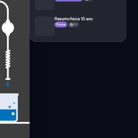
Resumo fisica 10 ano
Física
10º