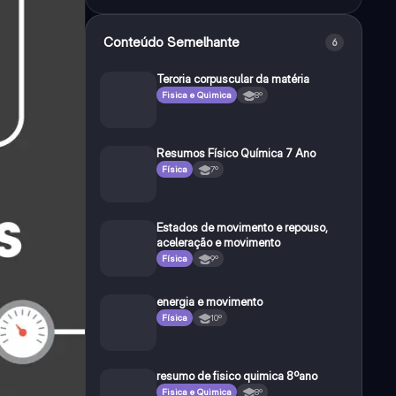
Conteúdo Semelhante
6
Teroria corpuscular da matéria
Fisica e Quimica
8º
Resumos Físico Química 7 Ano
Física
7º
Estados de movimento e repouso,
aceleração e movimento
Física
9º
energia e movimento
Física
10º
resumo de fisico quimica 8ºano
Fisica e Quimica
8º