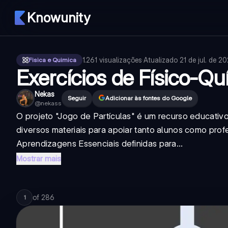
Knowunity
1.261
visualizações
·
Atualizado
21 de jul. de 2
Fisica e Quimica
Exercícios de Físico-Q
Nekas
Seguir
Adicionar às fontes do Google
@
nekass
O projeto "Jogo de Partículas" é um recurso educativo
diversos materiais para apoiar tanto alunos como pr
Aprendizagens Essenciais definidas para...
Mostrar mais
of
286
1