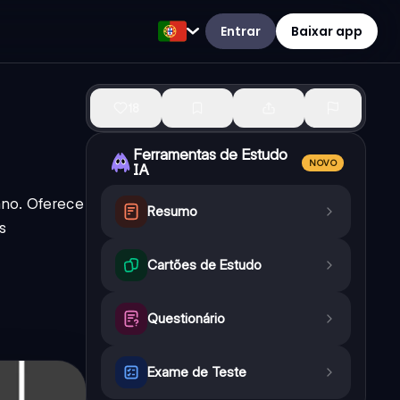
Entrar
Baixar app
18
Ferramentas de Estudo
NOVO
IA
 ano. Oferece
Resumo
s
Cartões de Estudo
Questionário
Exame de Teste