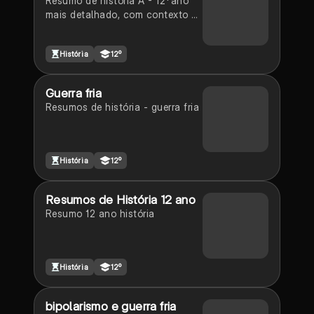
Resumo de história A - 12*ano
mais detalhado, com contexto e
pormenores desnecessários,
apenas fazem a ligação e dão o
História
12º
contexto histórico derivado da
matéria.
Guerra fria
Resumos de história - guerra fria
História
12º
Resumos de História 12 ano
Resumo 12 ano história
História
12º
bipolarismo e guerra fria