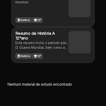
resumos
História
12º
Resumo de História A
12°ano
Este resumo inclui o período pós-
II Guerra Mundial, bem como a
bipolarização do mundo e a
História
12º
Guerra Fria. Por último, tem uma
pequena parte acerca do Estado
Novo. Espero que este resumo
ajude para o vosso teste!
Nenhum material de estudo encontrado