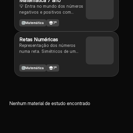
Matemática 7 ano
💡 Entra no mundo dos números
negativos e positivos com
explicações simples, exemplos do
Matemática
7º
dia a dia e exercícios práticos!
Neste slide vais aprender a: ✅
Identificar e comparar números
Retas Numéricas
inteiros ✅ Usar a reta numérica
Representação dos números
com confiança ✅ Resolver
numa reta. Simétricos de um
problemas com
número.
Matemática
7º
Nenhum material de estudo encontrado