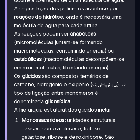
A degradação dos polímeros acontece por
reações de hidrólise
, onde é necessária uma
molécula de água para cada rutura.
As reações podem ser
anabólicas
(micromoléculas juntam-se formando
macromoléculas, consumindo energia) ou
catabólicas
(macromoléculas decompõem-se
em micromoléculas, libertando energia).
Os
glícidos
são compostos ternários de
carbono, hidrogénio e oxigénio (C₍ₓ₎H₍ᵧ₎O₍ᵤ₎). O
tipo de ligação entre monómeros é
denominada
glicosídica
.
A hierarquia estrutural dos glícidos inclui:
Monossacarídeos
: unidades estruturais
básicas, como a glucose, frutose,
galactose, ribose e desoxirribose. São