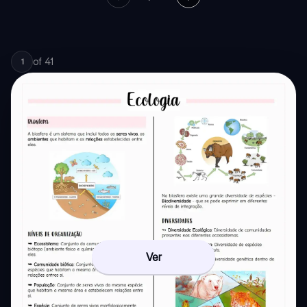
of
41
1
Ver