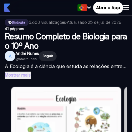
Abrir o App
5.600
visualizações
·
Atualizado
25 de jul. de 2026
·
Biologia
41 páginas
Resumo Completo de Biologia para
o 10º Ano
André Nunes
A
Seguir
@
andrnunes
A Ecologia é a ciência que estuda as relações entre...
Mostrar mais