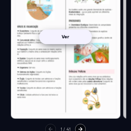
Ver
1
/
41