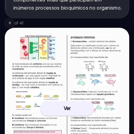
inúmeros processos bioquímicos no organismo.
of
41
8
Ver