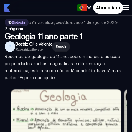
Abrir o App
394
visualizações
·
Atualizado
1 de ago. de 2026
·
Biologia
7 páginas
Geologia 11 ano parte 1
Beatriz Gil e Valente
B
Seguir
@
beatrizgilevale
Resumos de geologia do 11 ano, sobre minerais e as suas
propriedades, rochas magmaticas e diferenciação
matemática, este resumo não está concluído, haverá mais
partes! Espero que ajude.