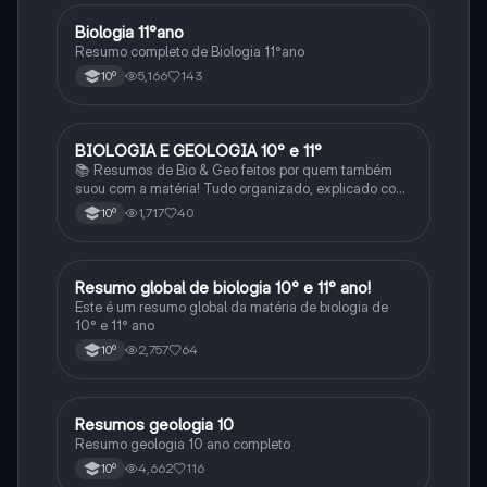
Biologia 11°ano
Biologia
Resumo completo de Biologia 11°ano
5,166
143
10º
BIOLOGIA E GEOLOGIA 10° e 11°
Biologia
📚 Resumos de Bio & Geo feitos por quem também
suou com a matéria! Tudo organizado, explicado com
clareza e cheio de esquemas que ajudam mesmo a
1,717
40
10º
perceber. Para estudar sem stress e com mais
sucesso! 🌱🌍✨
Resumo global de biologia 10° e 11° ano!
Biologia
Este é um resumo global da matéria de biologia de
10° e 11° ano
2,757
64
10º
Resumos geologia 10
Biologia
Resumo geologia 10 ano completo
4,662
116
10º