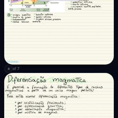
of
7
6