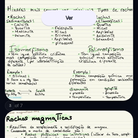
Ver
of
7
3