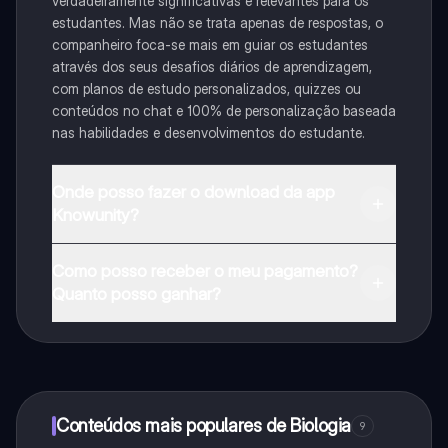
verdadeiramente significativas e relevantes para os
estudantes. Mas não se trata apenas de respostas, o
companheiro foca-se mais em guiar os estudantes
através dos seus desafios diários de aprendizagem,
com planos de estudo personalizados, quizzes ou
conteúdos no chat e 100% de personalização baseada
nas habilidades e desenvolvimentos do estudante.
Onde posso fazer o download da app
Knowunity?
Pode descarregar a aplicação na Google Play Store e
Como posso receber o meu pagamento?
na Apple App Store.
Quanto posso ganhar?
Sim, tem acesso gratuito ao conteúdo da aplicação e
ao nosso companheiro de IA. Para desbloquear
determinadas funcionalidades da aplicação, pode
adquirir o Knowunity Pro.
Conteúdos mais populares de Biologia
9