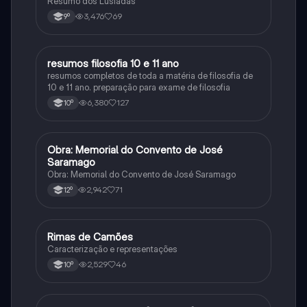
Resumo dos Lusíadas
3,476
69
9º
resumos filosofia 10 e 11 ano
Filosofia
resumos completos de toda a matéria de filosofia de
10 e 11 ano. preparação para exame de filosofia
6,380
127
10º
Obra: Memorial do Convento de José
Português
Saramago
Obra: Memorial do Convento de José Saramago
2,942
71
12º
Rimas de Camões
Português
Caracterização e representações
2,529
46
10º