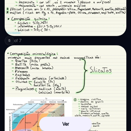
of
7
5
Ver