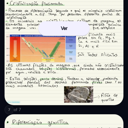
Ver
of
7
7