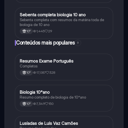
Sebenta completa biologia 10 ano
Biologia
Sebenta completa com resumos da matéria toda de
biologia de 10 ano
1,445
29
10º
Conteúdos mais populares
9
Resumos Exame Português
Português
Completos
17,087
328
10º
Biologia 10°ano
Biologia
Resumo completo de biologia de 10°ano
7,349
150
10º
Lusíadas de Luís Vaz Camões
Português