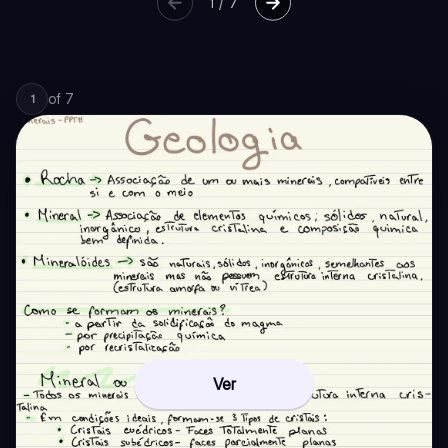
1
/
7
of
7
1
Ver