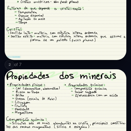
of
7
2