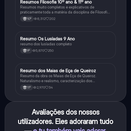
Resumos Filosofia 10º ano & 11º ano
Filosofia
Resumos muito completos e explicativos de
praticamente toda a matéria da disciplina de Filosofia
no ensino secundário em Portugal @mariiarafael
8,312
202
10º
Resumo Os Lusíadas 9 Ano
Português
resumo dos lusíadas completo
5,870
250
9º
Resumo dos Maias de Eça de Queiroz
Português
Resumo da obra os Maias de Eça de Queiroz.
Naturalismo e realismo, caracterização dos
personagens e contexto histórico.
2,970
34
11º
Avaliações dos nossos
utilizadores. Eles adoraram tudo
—
e tu também vais adorar
.