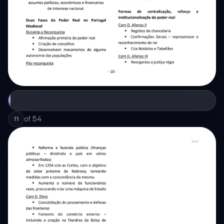
of
54
11