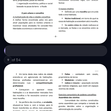
of
54
9