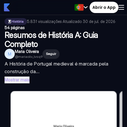
Abrir o App
5.831
visualizações
·
Atualizado
30 de jul. de 2026
·
História
54 páginas
Resumos de História A: Guia
Completo
Maria Oliveira
M
Seguir
@
mariaoliv_lvsq9
A História de Portugal medieval é marcada pela
construção da...
Mostrar mais