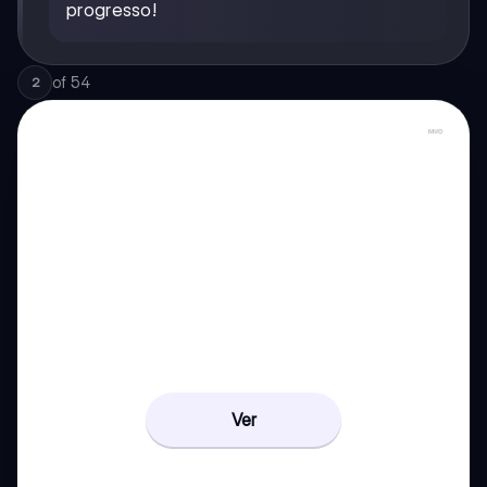
progresso!
of
54
2
Ver