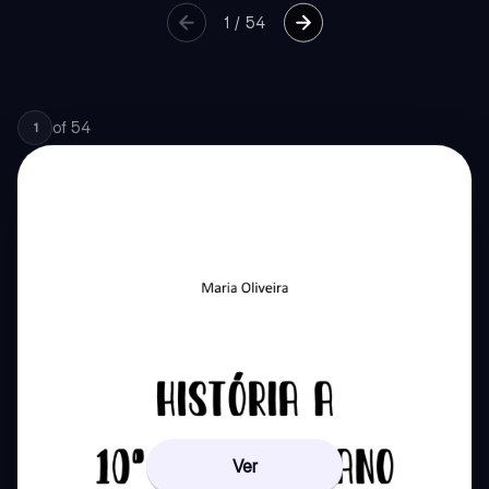
1
/
54
of
54
1
Ver