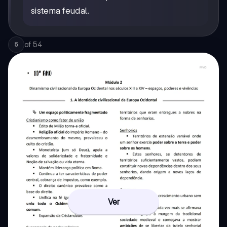
sistema feudal.
of
54
5
Ver