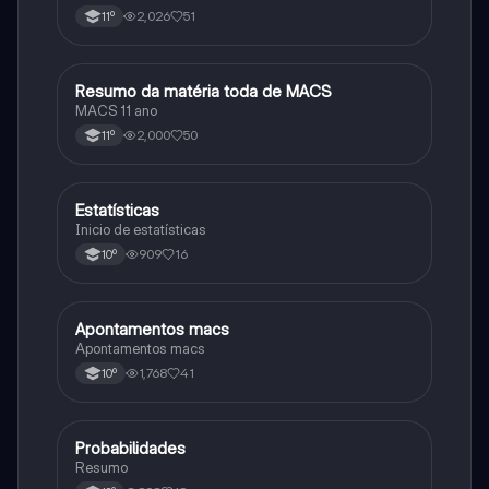
2,026
51
11º
Resumo da matéria toda de MACS
Matemática
MACS 11 ano
2,000
50
11º
Estatísticas
Matemática
Inicio de estatísticas
909
16
10º
Apontamentos macs
Matemática
Apontamentos macs
1,768
41
10º
Probabilidades
Matemática
Resumo