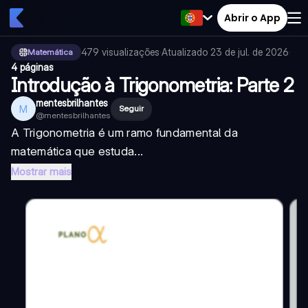
Abrir o App
479
visualizações
·
Atualizado
23 de jul. de 2026
·
Matemática
4 páginas
Introdução à Trigonometria: Parte 2
mentesbrilhantes
M
Seguir
@
mentesbrilhantes
A Trigonometria é um ramo fundamental da
matemática que estuda...
Mostrar mais