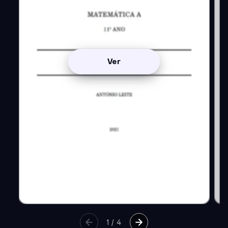
Ver
1
/
4