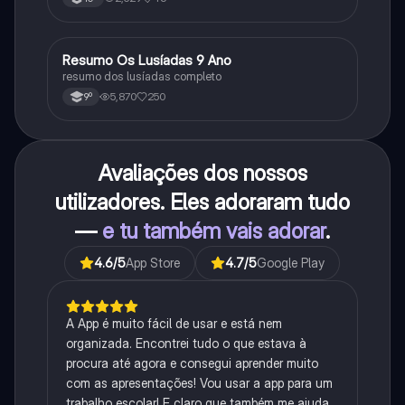
Resumo Os Lusíadas 9 Ano
Português
resumo dos lusíadas completo
5,870
250
9º
Avaliações dos nossos
utilizadores. Eles adoraram tudo
—
e tu também vais adorar
.
4.6
/5
App Store
4.7
/5
Google Play
A App é muito fácil de usar e está nem
organizada. Encontrei tudo o que estava à
procura até agora e consegui aprender muito
com as apresentações! Vou usar a app para um
trabalho escolar! E claro que também me ajuda