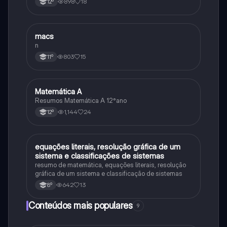
898
18
12º
macs
Matemática
n
803
15
11º
Matemática A
Matemática
Resumos Matemática A 12°ano
1,144
24
12º
equações literais, resolução gráfica de um
Matemática
sistema e classificações de sistemas
resumo de matemática, equações literais, resolução
gráfica de um sistema e classificação de sistemas
642
13
8º
Conteúdos mais populares
9