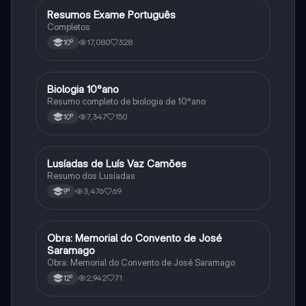
Resumos Exame Português
Português
Completos
17,080
328
10º
Biologia 10°ano
Biologia
Resumo completo de biologia de 10°ano
7,347
150
10º
Lusíadas de Luís Vaz Camões
Português
Resumo dos Lusíadas
3,476
69
9º
Obra: Memorial do Convento de José
Português
Saramago
Obra: Memorial do Convento de José Saramago
2,942
71
12º