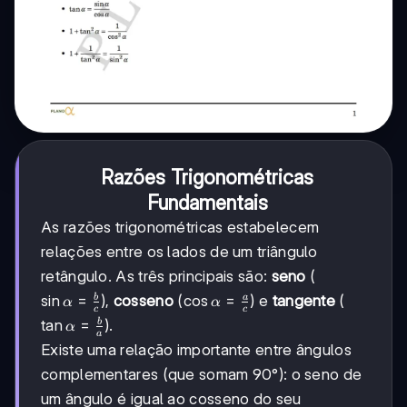
Razões Trigonométricas
Fundamentais
As razões trigonométricas estabelecem
relações entre os lados de um triângulo
retângulo. As três principais são:
seno
(
\sin\alpha=\frac{b}
sin
=
\cos\alpha=\frac{a}
cos
=
b
a
),
cosseno
(
) e
tangente
(
α
α
c
c
{c}
{c}
\tan\alpha=\frac{b}
tan
=
b
).
α
a
{a}
Existe uma relação importante entre ângulos
complementares (que somam 90°): o seno de
um ângulo é igual ao cosseno do seu