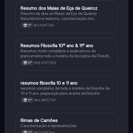
Resumo dos Maias de Eça de Queiroz
Português
Resumo da obra os Maias de Eça de Queiroz.
Naturalismo e realismo, caracterização dos
personagens e contexto histórico.
2,969
34
11º
Resumos Filosofia 10º ano & 11º ano
Filosofia
Resumos muito completos e explicativos de
praticamente toda a matéria da disciplina de Filosofia
no ensino secundário em Portugal @mariiarafael
8,312
202
10º
resumos filosofia 10 e 11 ano
Filosofia
resumos completos de toda a matéria de filosofia de
10 e 11 ano. preparação para exame de filosofia
6,380
127
10º
Rimas de Camões
Português
Caracterização e representações
2,529
46
10º