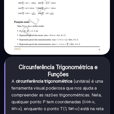
Circunferência Trigonométrica e
Funções
A
circunferência trigonométrica
(unitária) é uma
ferramenta visual poderosa que nos ajuda a
compreender as razões trigonométricas. Nela,
\cos\alpha
cos
qualquer ponto P tem coordenadas (
,
α
\sin\alpha
sin
\tan\alpha
tan
), enquanto o ponto T(1,
) está na reta
α
α