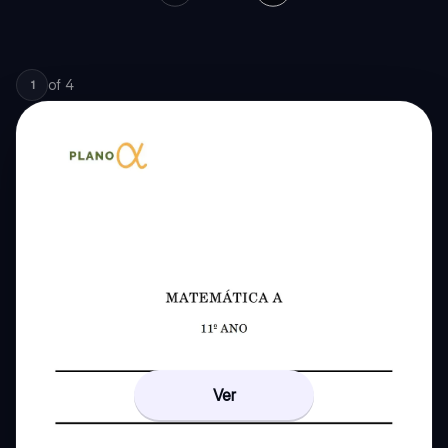
of
4
1
Ver