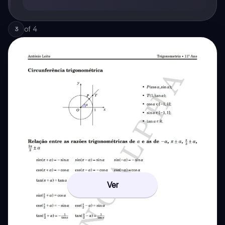
of
4
3
Ver