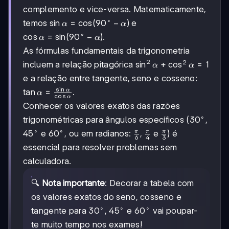
complemento e vice-versa. Matematicamente,
∘
\sin\alpha=\cos(90^{\circ}
sin
=
cos
(
9
0
−
)
temos
e
α
α
-\alpha)
∘
\cos\alpha=\sin(90^{\circ}
cos
=
sin
(
9
0
−
)
.
α
α
-\alpha)
As fórmulas fundamentais da trigonometria
2
2
\sin^{2}\alpha+\cos^{2
sin
+
cos
=
1
incluem a relação pitagórica
α
α
e a relação entre tangente, seno e cosseno:
s
i
n
\tan\alpha=\frac{\sin\alpha}
tan
=
α
.
α
c
o
s
α
{\cos\alpha}
Conhecer os valores exatos das razões
∘
30^{\circ}
3
0
trigonométricas para ângulos específicos (
,
∘
∘
45^{\circ}
4
5
60^{\circ}
6
0
\frac{\pi}
\frac{\pi}
\frac{\pi}
π
π
π
e
, ou em radianos:
,
e
) é
6
4
3
{6}
{4}
{3}
essencial para resolver problemas sem
calculadora.
🔍
Nota importante
: Decorar a tabela com
os valores exatos do seno, cosseno e
∘
∘
∘
30^{\circ}
3
0
45^{\circ}
4
5
60^{\circ}
6
0
tangente para
,
e
vai poupar-
te muito tempo nos exames!