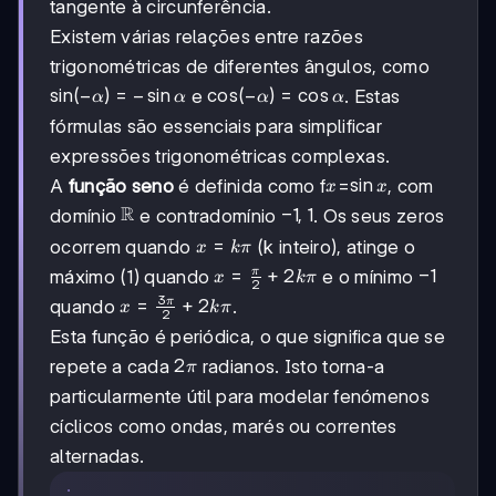
tangente à circunferência.
Existem várias relações entre razões
trigonométricas de diferentes ângulos, como
\sin(-
sin
(
−
)
=
−
sin
\cos(-
cos
(
−
)
=
cos
e
. Estas
α
α
α
α
\alpha)=-
\alpha)=\cos\alpha
fórmulas são essenciais para simplificar
\sin\alpha
expressões trigonométricas complexas.
x
\sin
sin
A
função seno
é definida como f
=
, com
x
x
x
\mathbb{R}
R
-1,1
−
1
,
1
domínio
e contradomínio
. Os seus zeros
x=k\pi
=
ocorrem quando
(k inteiro), atinge o
x
kπ
x=\frac{\pi}
=
+
2
-1
−
1
π
máximo (1) quando
e o mínimo
x
kπ
2
{2}+2k\pi
3
x=\frac{3\pi}
=
+
2
π
quando
.
x
kπ
2
{2}+2k\pi
Esta função é periódica, o que significa que se
2\pi
2
repete a cada
radianos. Isto torna-a
π
particularmente útil para modelar fenómenos
cíclicos como ondas, marés ou correntes
alternadas.