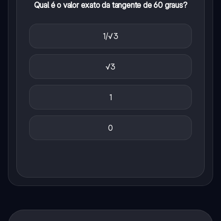
Qual é o valor exato da tangente de 60 graus?
1/√3
√3
1
0