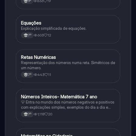
836
19
9º
Equações
Matemática
Explicação simplificada de equações.
603
12
7º
Retas Numéricas
Matemática
Representação dos números numa reta. Simétricos de
um número.
443
11
7º
Números Inteiros- Matemática 7 ano
Matemática
💡 Entra no mundo dos números negativos e positivos
com explicações simples, exemplos do dia a dia e
exercícios práticos! Neste slide vais aprender a: ✅
1,118
20
7º
Identificar e comparar números inteiros ✅ Usar a reta
numérica com confiança ✅ Resolver problemas com
Matemática