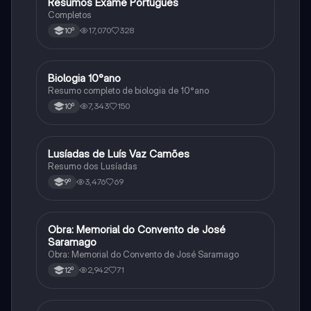
Resumos Exame Português
Português
Completos
17,070
328
10º
Biologia 10°ano
Biologia
Resumo completo de biologia de 10°ano
7,343
150
10º
Lusíadas de Luís Vaz Camões
Português
Resumo dos Lusíadas
3,476
69
9º
Obra: Memorial do Convento de José
Português
Saramago
Obra: Memorial do Convento de José Saramago
2,942
71
12º