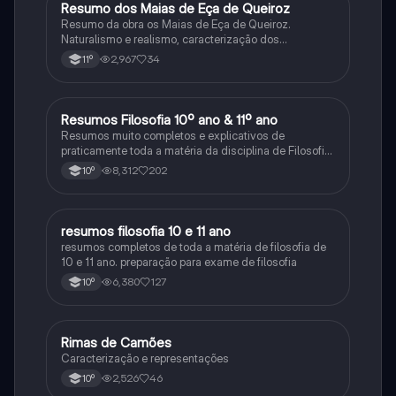
Resumo dos Maias de Eça de Queiroz
Português
Resumo da obra os Maias de Eça de Queiroz.
Naturalismo e realismo, caracterização dos
personagens e contexto histórico.
2,967
34
11º
Resumos Filosofia 10º ano & 11º ano
Filosofia
Resumos muito completos e explicativos de
praticamente toda a matéria da disciplina de Filosofia
no ensino secundário em Portugal @mariiarafael
8,312
202
10º
resumos filosofia 10 e 11 ano
Filosofia
resumos completos de toda a matéria de filosofia de
10 e 11 ano. preparação para exame de filosofia
6,380
127
10º
Rimas de Camões
Português
Caracterização e representações
2,526
46
10º