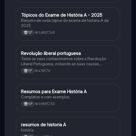
Tópicos do Exame de História A - 2025
História
Resumo de cada tópico do exame de história A de
2025
1,682
63
12º
Revolução liberal portuguesa
História
Teste os seus conhecimentos sobre a Revolução
Liberal Portuguesa, incluindo as suas causas,
desenvolvimento e consequências.
478
0
11º
Resumos para Exame História A
História
Completos e com exemplos.
1,983
33
10º
resumos de historia A
História
história