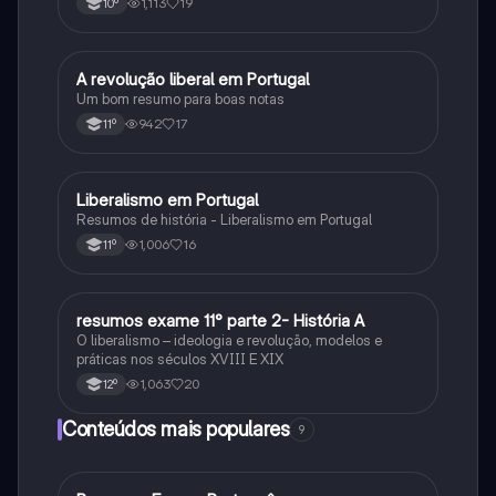
1,113
19
10º
A revolução liberal em Portugal
História
Um bom resumo para boas notas
942
17
11º
Liberalismo em Portugal
História
Resumos de história - Liberalismo em Portugal
1,006
16
11º
resumos exame 11° parte 2- História A
História
O liberalismo – ideologia e revolução, modelos e
práticas nos séculos XVIII E XIX
1,063
20
12º
Conteúdos mais populares
9