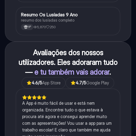
Resumo Os Lusíadas 9 Ano
Português
resumo dos lusíadas completo
5,870
250
9º
Avaliações dos nossos
utilizadores. Eles adoraram tudo
—
e tu também vais adorar
.
4.6
/5
App Store
4.7
/5
Google Play
A App é muito fácil de usar e está nem
organizada. Encontrei tudo o que estava à
procura até agora e consegui aprender muito
com as apresentações! Vou usar a app para um
trabalho escolar! E claro que também me ajuda