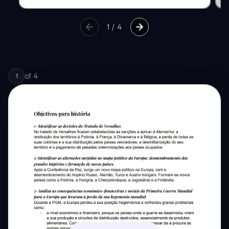
1
/
4
of
4
1