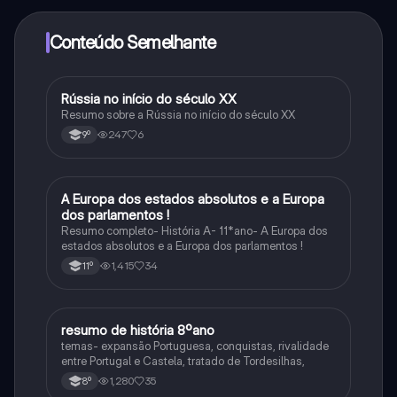
adquirir o Knowunity Pro.
Conteúdo Semelhante
Rússia no início do século XX
História
Resumo sobre a Rússia no início do século XX
247
6
9º
A Europa dos estados absolutos e a Europa
História
dos parlamentos !
Resumo completo- História A- 11*ano- A Europa dos
estados absolutos e a Europa dos parlamentos !
1,415
34
11º
resumo de história 8ºano
História
temas- expansão Portuguesa, conquistas, rivalidade
entre Portugal e Castela, tratado de Tordesilhas,
1,280
35
8º