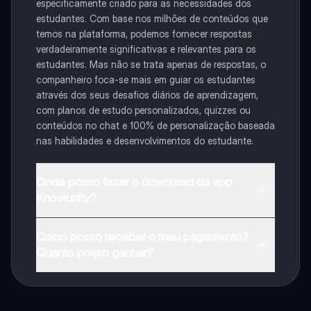
especificamente criado para as necessidades dos
estudantes. Com base nos milhões de conteúdos que
temos na plataforma, podemos fornecer respostas
verdadeiramente significativas e relevantes para os
estudantes. Mas não se trata apenas de respostas, o
companheiro foca-se mais em guiar os estudantes
através dos seus desafios diários de aprendizagem,
com planos de estudo personalizados, quizzes ou
conteúdos no chat e 100% de personalização baseada
nas habilidades e desenvolvimentos do estudante.
Onde posso fazer o download da app
Knowunity?
Pode descarregar a aplicação na Google Play Store e
Como posso receber o meu pagamento?
na Apple App Store.
Quanto posso ganhar?
Sim, tem acesso gratuito ao conteúdo da aplicação e
ao nosso companheiro de IA. Para desbloquear
determinadas funcionalidades da aplicação, pode