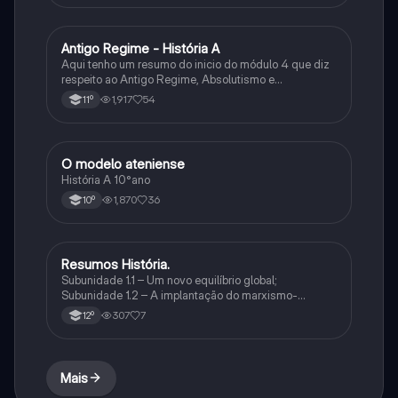
Antigo Regime - História A
História
Aqui tenho um resumo do inicio do módulo 4 que diz
respeito ao Antigo Regime, Absolutismo e
Parlamentarismo.
1,917
54
11º
O modelo ateniense
História
História A 10°ano
1,870
36
10º
Resumos História.
História
Subunidade 1.1 – Um novo equilíbrio global;
Subunidade 1.2 – A implantação do marxismo-
leninismo na Rússia: a construção do modelo
307
7
12º
soviético; Subunidade 1.3 – Mutações nos
comportamentos e na cultura
Mais