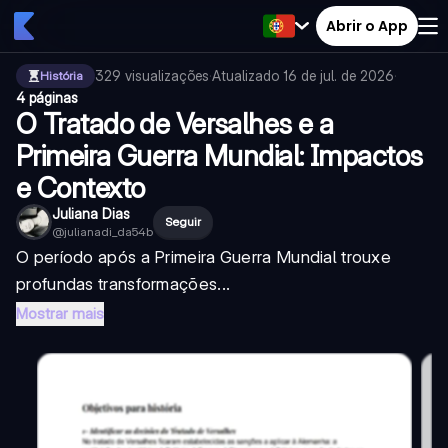
Abrir o App
329
visualizações
·
Atualizado
16 de jul. de 2026
·
História
4 páginas
O Tratado de Versalhes e a
Primeira Guerra Mundial: Impactos
e Contexto
Juliana Dias
Seguir
@
julianadi_da54b
O período após a Primeira Guerra Mundial trouxe
profundas transformações...
Mostrar mais