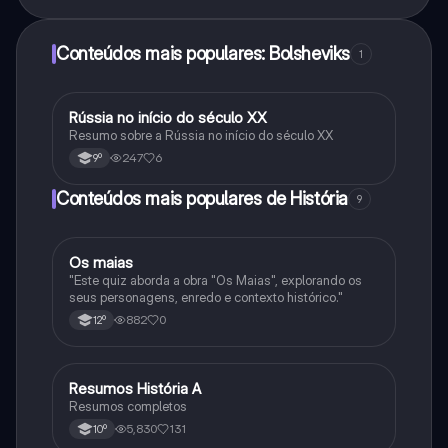
Conteúdos mais populares: Bolsheviks
1
Rússia no início do século XX
História
Resumo sobre a Rússia no início do século XX
247
6
9º
Conteúdos mais populares de História
9
Os maias
História
"Este quiz aborda a obra "Os Maias", explorando os
seus personagens, enredo e contexto histórico."
882
0
12º
Resumos História A
História
Resumos completos
5,830
131
10º