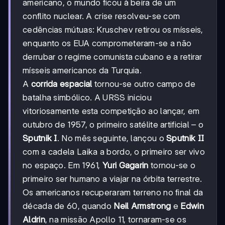
americano, o mundo ficou à beira de um
conflito nuclear. A crise resolveu-se com
cedências mútuas: Kruschev retirou os mísseis,
enquanto os EUA comprometeram-se a não
derrubar o regime comunista cubano e a retirar
mísseis americanos da Turquia.
A
corrida espacial
tornou-se outro campo de
batalha simbólico. A URSS iniciou
vitoriosamente esta competição ao lançar, em
outubro de 1957, o primeiro satélite artificial – o
Sputnik I
. No mês seguinte, lançou o
Sputnik II
com a cadela Laika a bordo, o primeiro ser vivo
no espaço. Em 1961,
Yuri Gagarin
tornou-se o
primeiro ser humano a viajar na órbita terrestre.
Os americanos recuperaram terreno no final da
década de 60, quando
Neil Armstrong
e
Edwin
Aldrin
, na missão Apollo 11, tornaram-se os