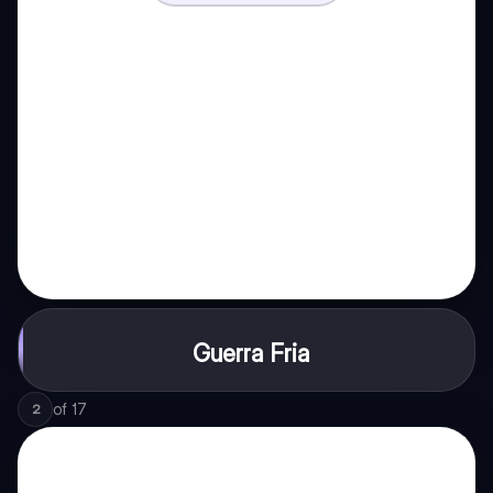
Guerra Fria
of
17
2