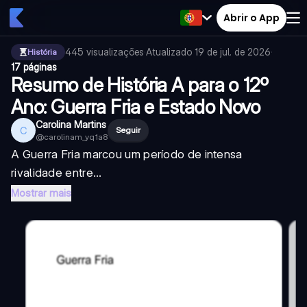
Abrir o App
445
visualizações
·
Atualizado
19 de jul. de 2026
·
História
17 páginas
Resumo de História A para o 12º
Ano: Guerra Fria e Estado Novo
Carolina Martins
C
Seguir
@
carolinam_yq1a8
A Guerra Fria marcou um período de intensa
rivalidade entre...
Mostrar mais