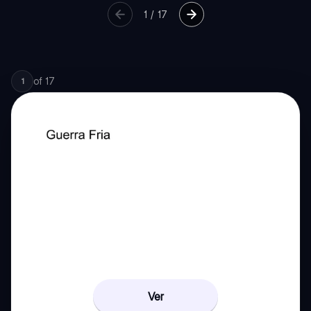
1
/
17
of
17
1
Ver