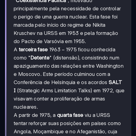
"
Coexistência Pacífica
", motivado
principalmente pela necessidade de controlar
o perigo de uma guerra nuclear. Esta fase foi
marcada pelo início do regime de Nikita
Kruschev na URSS em 1953 e pela formação
do Pacto de Varsóvia em 1955.
1963-
1963
−
1975
A
terceira fase
ficou conhecida
1975
como "
Detente
" (distensão), consistindo num
apaziguamento das relações entre Washington
e Moscovo. Este período culminou com a
Conferência de Helsínquia e os acordos
SALT
I
(Strategic Arms Limitation Talks) em 1972, que
visavam conter a proliferação de armas
nucleares.
A partir de 1975, a
quarta fase
viu a URSS
tentar reforçar suas posições em países como
Angola, Moçambique e no Afeganistão, cuja