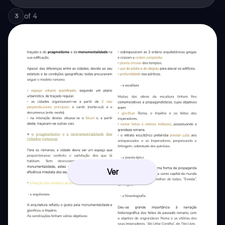
of
4
3
Ver