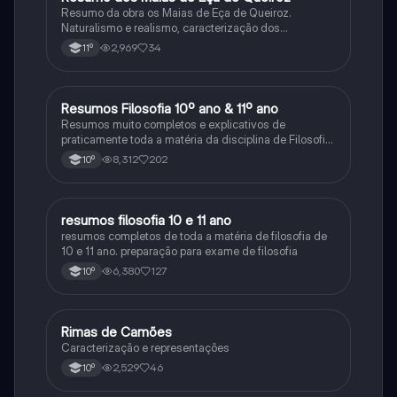
Resumo da obra os Maias de Eça de Queiroz.
Naturalismo e realismo, caracterização dos
personagens e contexto histórico.
2,969
34
11º
Resumos Filosofia 10º ano & 11º ano
Filosofia
Resumos muito completos e explicativos de
praticamente toda a matéria da disciplina de Filosofia
no ensino secundário em Portugal @mariiarafael
8,312
202
10º
resumos filosofia 10 e 11 ano
Filosofia
resumos completos de toda a matéria de filosofia de
10 e 11 ano. preparação para exame de filosofia
6,380
127
10º
Rimas de Camões
Português
Caracterização e representações
2,529
46
10º