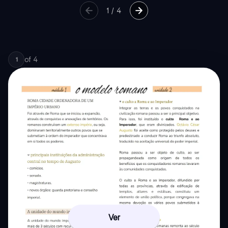
1
/
4
of
4
1
Ver