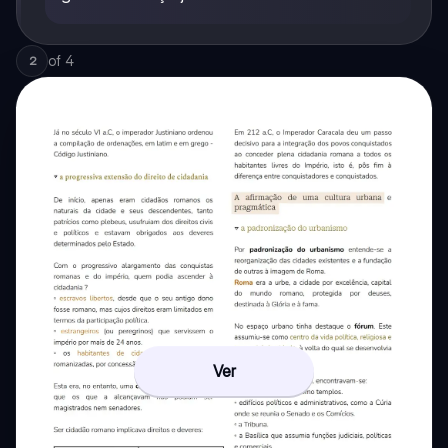
of
4
2
Ver