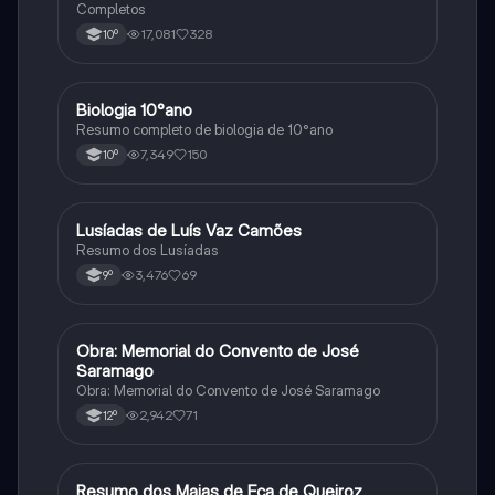
Completos
17,081
328
10º
Biologia 10°ano
Biologia
Resumo completo de biologia de 10°ano
7,349
150
10º
Lusíadas de Luís Vaz Camões
Português
Resumo dos Lusíadas
3,476
69
9º
Obra: Memorial do Convento de José
Português
Saramago
Obra: Memorial do Convento de José Saramago
2,942
71
12º
Resumo dos Maias de Eça de Queiroz
Português