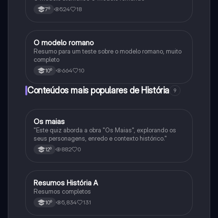
524
18
7º
O modelo romano
História
Resumo para um teste sobre o modelo romano, muito
completo
664
10
10º
Conteúdos mais populares de História
9
Os maias
História
"Este quiz aborda a obra "Os Maias", explorando os
seus personagens, enredo e contexto histórico."
882
0
12º
Resumos História A
História
Resumos completos
5,834
131
10º