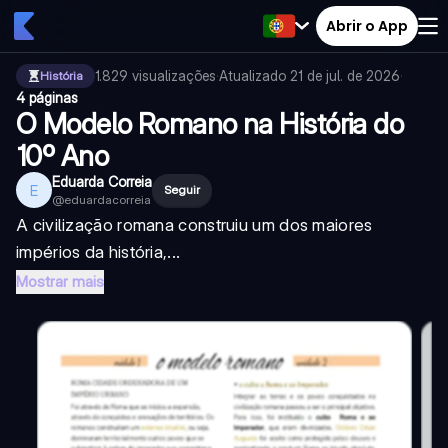
Abrir o App
1.829
visualizações
·
Atualizado
21 de jul. de 2026
·
História
4 páginas
O Modelo Romano na História do
10º Ano
Eduarda Correia
E
Seguir
@
eduardacorreia
A civilização romana construiu um dos maiores
impérios da história,...
Mostrar mais