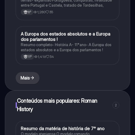
entre Portugal e Castela, tratado de Tordesilhas,
1,280
35
8º
A Europa dos estados absolutos e a Europa
História
dos parlamentos !
Resumo completo- História A- 11*ano- A Europa dos
estados absolutos e a Europa dos parlamentos !
1,416
34
11º
Mais
Conteúdos mais populares: Roman
2
History
Resumo da matéria de história de 7° ano
História
O modelo ateniense O modelo romando