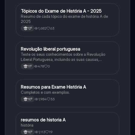
Tópicos do Exame de História A - 2025
História
Resumo de cada tópico do exame de história A de
2025
1,682
63
12º
Revolução liberal portuguesa
História
Teste os seus conhecimentos sobre a Revolução
Liberal Portuguesa, incluindo as suas causas,
desenvolvimento e consequências.
478
0
11º
Resumos para Exame História A
História
Completos e com exemplos.
1,984
33
10º
resumos de historia A
História
história
1,113
19
10º