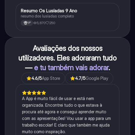
Resumo Os Lusíadas 9 Ano
Português
resumo dos lusíadas completo
5,870
250
9º
Avaliações dos nossos
utilizadores. Eles adoraram tudo
—
e tu também vais adorar
.
4.6
/5
App Store
4.7
/5
Google Play
A App é muito fácil de usar e está nem
organizada. Encontrei tudo o que estava à
procura até agora e consegui aprender muito
com as apresentações! Vou usar a app para um
trabalho escolar! E claro que também me ajuda
muito como inspiração.