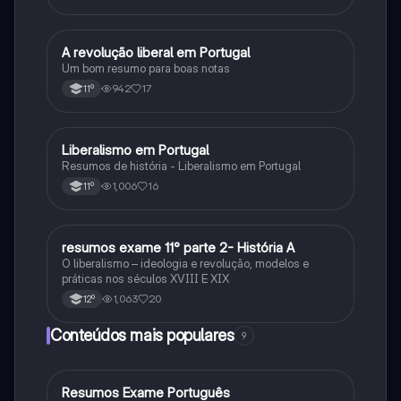
A revolução liberal em Portugal
História
Um bom resumo para boas notas
942
17
11º
Liberalismo em Portugal
História
Resumos de história - Liberalismo em Portugal
1,006
16
11º
resumos exame 11° parte 2- História A
História
O liberalismo – ideologia e revolução, modelos e
práticas nos séculos XVIII E XIX
1,063
20
12º
Conteúdos mais populares
9
Resumos Exame Português
Português