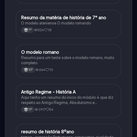
Resumo da matéria de história de 7° ano
História
O modelo ateniense O modelo romando
524
18
7º
O modelo romano
História
Resumo para um teste sobre o modelo romano, muito
completo
664
10
10º
Antigo Regime - História A
História
Aqui tenho um resumo do inicio do módulo 4 que diz
respeito ao Antigo Regime, Absolutismo e
Parlamentarismo.
1,917
54
11º
resumo de história 8ºano
História
temas- expansão Portuguesa, conquistas, rivalidade