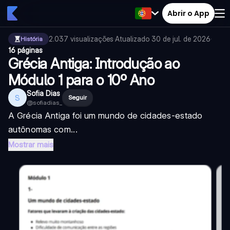
Abrir o App
2.037
visualizações
·
Atualizado
30 de jul. de 2026
·
História
16 páginas
Grécia Antiga: Introdução ao
Módulo 1 para o 10º Ano
Sofia Dias
S
Seguir
@
sofiadias_
A Grécia Antiga foi um mundo de cidades-estado
autônomas com...
Mostrar mais