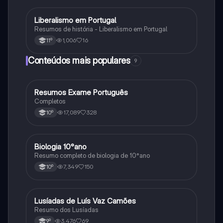
Liberalismo em Portugal
História
Resumos de história - Liberalismo em Portugal
1,006
16
11º
Conteúdos mais populares
9
Resumos Exame Português
Português
Completos
17,089
328
10º
Biologia 10°ano
Biologia
Resumo completo de biologia de 10°ano
7,349
150
10º
Lusíadas de Luís Vaz Camões
Português
Resumo dos Lusíadas
3,476
69
9º