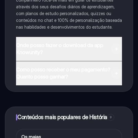
através dos seus desafios diários de aprendizagem,
com planos de estudo personalizados, quizzes ou
conteúdos no chat e 100% de personalização baseada
nas habilidades e desenvolvimentos do estudante.
Onde posso fazer o download da app
Knowunity?
Pode descarregar a aplicação na Google Play Store e
Como posso receber o meu pagamento?
na Apple App Store.
Quanto posso ganhar?
Sim, tem acesso gratuito ao conteúdo da aplicação e
ao nosso companheiro de IA. Para desbloquear
determinadas funcionalidades da aplicação, pode
adquirir o Knowunity Pro.
Conteúdos mais populares de História
9
Os maias
História