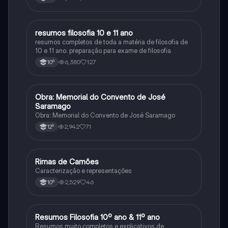
resumos filosofia 10 e 11 ano
Filosofia
resumos completos de toda a matéria de filosofia de
10 e 11 ano. preparação para exame de filosofia
6,380
127
10º
Obra: Memorial do Convento de José
Português
Saramago
Obra: Memorial do Convento de José Saramago
2,942
71
12º
Rimas de Camões
Português
Caracterização e representações
2,529
46
10º
Resumos Filosofia 10º ano & 11º ano
Filosofia
Resumos muito completos e explicativos de