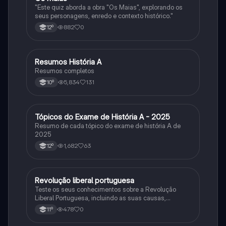
"Este quiz aborda a obra "Os Maias", explorando os
seus personagens, enredo e contexto histórico."
882
0
12º
Resumos História A
História
Resumos completos
5,834
131
10º
Tópicos do Exame de História A - 2025
História
Resumo de cada tópico do exame de história A de
2025
1,682
63
12º
Revolução liberal portuguesa
História
Teste os seus conhecimentos sobre a Revolução
Liberal Portuguesa, incluindo as suas causas,
desenvolvimento e consequências.
478
0
11º