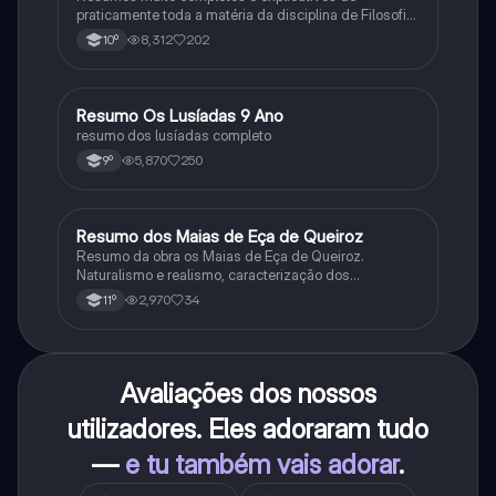
praticamente toda a matéria da disciplina de Filosofia
no ensino secundário em Portugal @mariiarafael
8,312
202
10º
Resumo Os Lusíadas 9 Ano
Português
resumo dos lusíadas completo
5,870
250
9º
Resumo dos Maias de Eça de Queiroz
Português
Resumo da obra os Maias de Eça de Queiroz.
Naturalismo e realismo, caracterização dos
personagens e contexto histórico.
2,970
34
11º
Avaliações dos nossos
utilizadores. Eles adoraram tudo
—
e tu também vais adorar
.