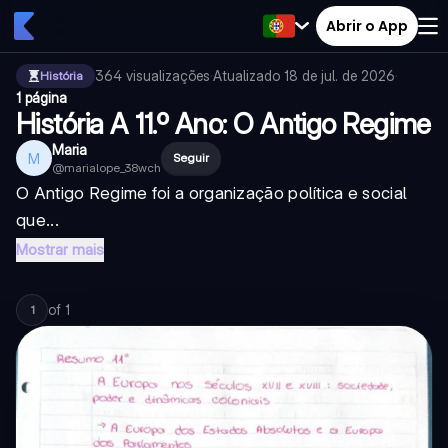
Abrir o App
364
visualizações
·
Atualizado
18 de jul. de 2026
·
História
1 página
História A 11.º Ano: O Antigo Regime
Maria
M
Seguir
@
marialope_38wch
O Antigo Regime foi a organização política e social
que...
Mostrar mais
of
1
1