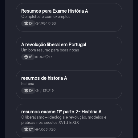
Resumos para Exame História A
História
Completos e com exemplos.
1,984
33
10º
A revolução liberal em Portugal
História
Um bom resumo para boas notas
942
17
11º
resumos de historia A
História
história
1,113
19
10º
resumos exame 11° parte 2- História A
História
O liberalismo – ideologia e revolução, modelos e
práticas nos séculos XVIII E XIX
1,063
20
12º