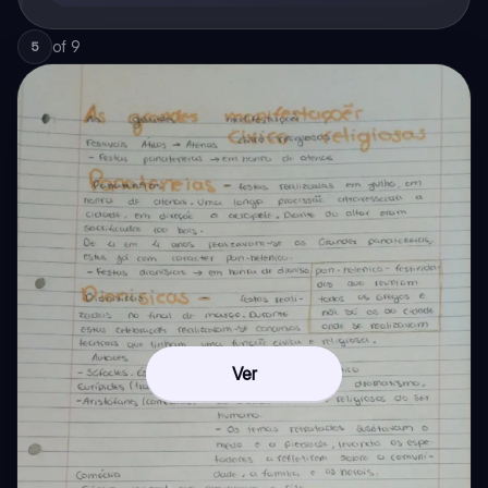
of
9
5
Ver