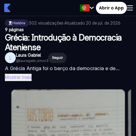
Abrir o App
302
visualizações
·
Atualizado
20 de jul. de 2026
·
História
9 páginas
Grécia: Introdução à Democracia
Ateniense
Laura Gabriel
L
Seguir
@
lauragabr_4msr3
A Grécia Antiga foi o berço da democracia e de...
Mostrar mais