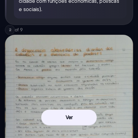
cidade com funções económicas, políticas
e sociais).
of
9
2
Ver