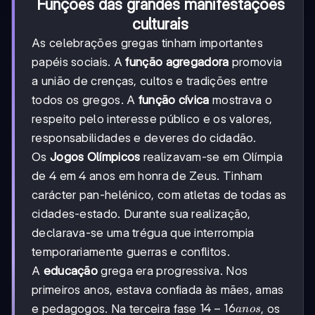
Funções das grandes manifestações
culturais
As celebrações gregas tinham importantes
papéis sociais. A
função agregadora
promovia
a união de crenças, cultos e tradições entre
todos os gregos. A
função cívica
mostrava o
respeito pelo interesse público e os valores,
responsabilidades e deveres do cidadão.
Os
Jogos Olímpicos
realizavam-se em Olímpia
de 4 em 4 anos em honra de Zeus. Tinham
carácter pan-helénico, com atletas de todas as
cidades-estado. Durante sua realização,
declarava-se uma trégua que interrompia
temporariamente guerras e conflitos.
A
educação
grega era progressiva. Nos
primeiros anos, estava confiada às mães, amas
14-
14
−
16
e pedagogos. Na terceira fase
, os
an
os