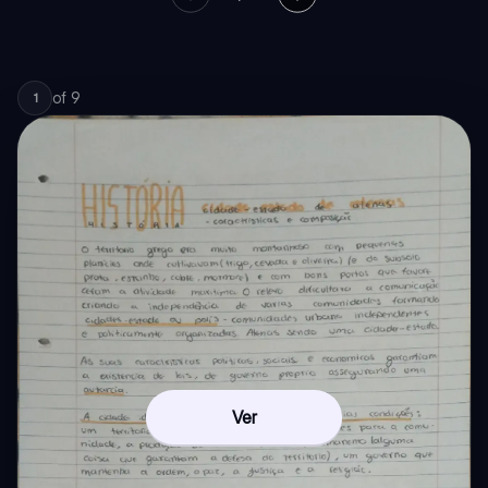
of
9
1
Ver