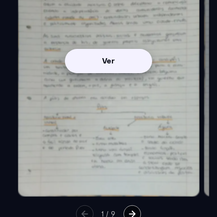
Ver
1
/
9