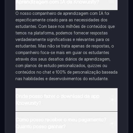
Aprendizagem com IA da Knowunity?
O nosso companheiro de aprendizagem com IA foi
especificamente criado para as necessidades dos
estudantes. Com base nos milhões de conteúdos que
temos na plataforma, podemos fornecer respostas
verdadeiramente significativas e relevantes para os
estudantes. Mas não se trata apenas de respostas, o
companheiro foca-se mais em guiar os estudantes
através dos seus desafios diários de aprendizagem,
com planos de estudo personalizados, quizzes ou
conteúdos no chat e 100% de personalização baseada
nas habilidades e desenvolvimentos do estudante.
Onde posso fazer o download da app
Knowunity?
Pode descarregar a aplicação na Google Play Store e
Como posso receber o meu pagamento?
na Apple App Store.
Quanto posso ganhar?