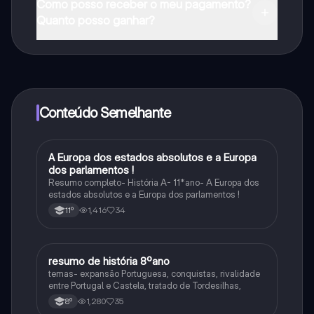
Como posso receber o meu pagamento?
na Apple App Store.
Quanto posso ganhar?
Sim, tem acesso gratuito ao conteúdo da aplicação e
ao nosso companheiro de IA. Para desbloquear
determinadas funcionalidades da aplicação, pode
adquirir o Knowunity Pro.
Conteúdo Semelhante
A Europa dos estados absolutos e a Europa
História
dos parlamentos !
Resumo completo- História A- 11*ano- A Europa dos
estados absolutos e a Europa dos parlamentos !
1,416
34
11º
resumo de história 8ºano
História
temas- expansão Portuguesa, conquistas, rivalidade
entre Portugal e Castela, tratado de Tordesilhas,
1,280
35
8º