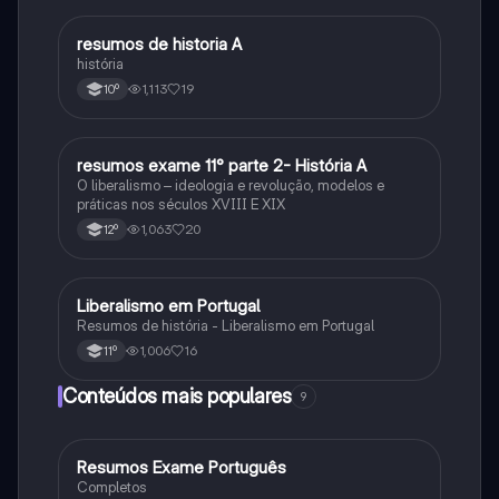
resumos de historia A
História
história
1,113
19
10º
resumos exame 11° parte 2- História A
História
O liberalismo – ideologia e revolução, modelos e
práticas nos séculos XVIII E XIX
1,063
20
12º
Liberalismo em Portugal
História
Resumos de história - Liberalismo em Portugal
1,006
16
11º
Conteúdos mais populares
9
Resumos Exame Português
Português
Completos