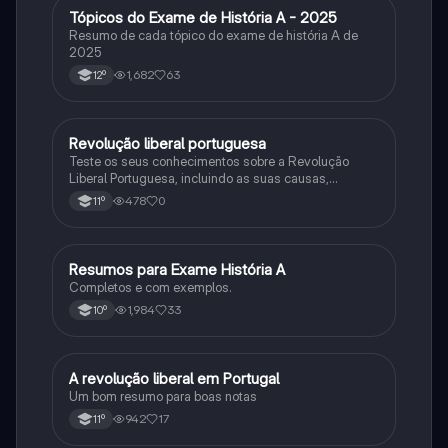
Tópicos do Exame de História A - 2025
História
Resumo de cada tópico do exame de história A de
2025
1,682
63
12º
Revolução liberal portuguesa
História
Teste os seus conhecimentos sobre a Revolução
Liberal Portuguesa, incluindo as suas causas,
desenvolvimento e consequências.
478
0
11º
Resumos para Exame História A
História
Completos e com exemplos.
1,984
33
10º
A revolução liberal em Portugal
História
Um bom resumo para boas notas
942
17
11º