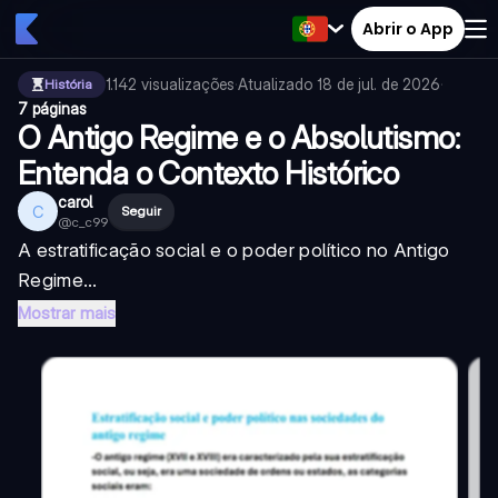
Abrir o App
1.142
visualizações
·
Atualizado
18 de jul. de 2026
·
História
7 páginas
O Antigo Regime e o Absolutismo:
Entenda o Contexto Histórico
carol
C
Seguir
@
c_c99
A estratificação social e o poder político no Antigo
Regime...
Mostrar mais