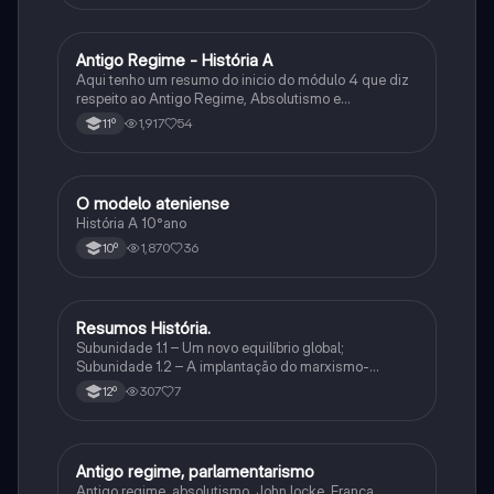
Antigo Regime - História A
História
Aqui tenho um resumo do inicio do módulo 4 que diz
respeito ao Antigo Regime, Absolutismo e
Parlamentarismo.
1,917
54
11º
O modelo ateniense
História
História A 10°ano
1,870
36
10º
Resumos História.
História
Subunidade 1.1 – Um novo equilíbrio global;
Subunidade 1.2 – A implantação do marxismo-
leninismo na Rússia: a construção do modelo
307
7
12º
soviético; Subunidade 1.3 – Mutações nos
comportamentos e na cultura
Antigo regime, parlamentarismo
História
Antigo regime, absolutismo, John locke, França