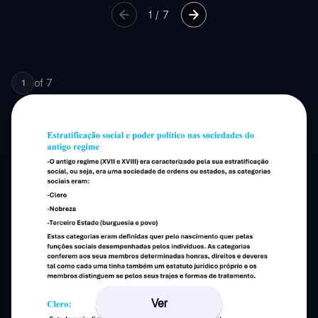
1
/
7
of
7
1
Ver