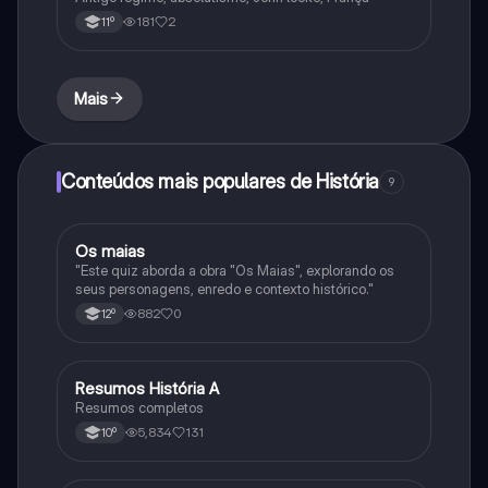
181
2
11º
Mais
Conteúdos mais populares de História
9
Os maias
História
"Este quiz aborda a obra "Os Maias", explorando os
seus personagens, enredo e contexto histórico."
882
0
12º
Resumos História A
História
Resumos completos
5,834
131
10º