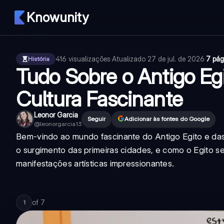
Knowunity
416
visualizações
·
Atualizado
27 de jul. de 2026
·
7 pág
História
Tudo Sobre o Antigo Egit
Cultura Fascinante
Leonor Garcia
Seguir
Adicionar às fontes do Google
@
leonorgarcia13
Bem-vindo ao mundo fascinante do Antigo Egito e das p
o surgimento das primeiras cidades, e como o Egito s
manifestações artísticas impressionantes.
of
7
1