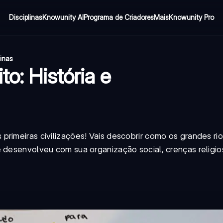
Disciplinas
Knowunity AI
Programa de Criadores
Mais
Knowunity Pro
inas
o: História e
rimeiras civilizações! Vais descobrir como os grandes rio
e desenvolveu com sua organização social, crenças religio