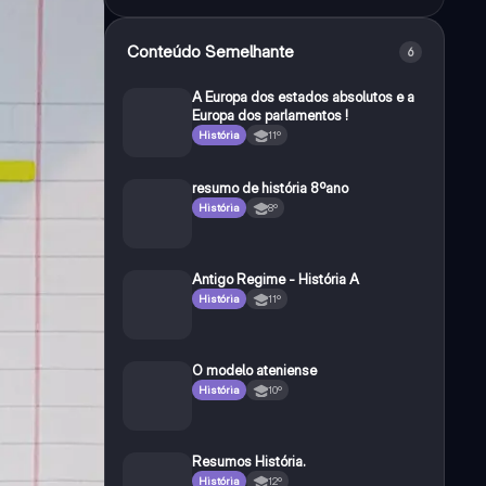
Conteúdo Semelhante
6
A Europa dos estados absolutos e a
Europa dos parlamentos !
História
11º
resumo de história 8ºano
História
8º
Antigo Regime - História A
História
11º
O modelo ateniense
História
10º
Resumos História.
História
12º