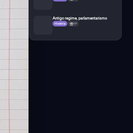
Antigo regime, parlamentarismo
História
11º