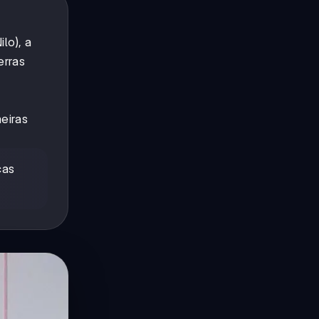
ilo), a
erras
meiras
cas