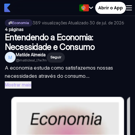
Abrir o App
389
visualizações
·
Atualizado
30 de jul. de 2026
·
Economia
4 páginas
Entendendo a Economia:
Necessidade e Consumo
Matilde Almeida
M
Seguir
@
matildeal_l7w7m
A economia estuda como satisfazemos nossas
necessidades através do consumo...
Mostrar mais