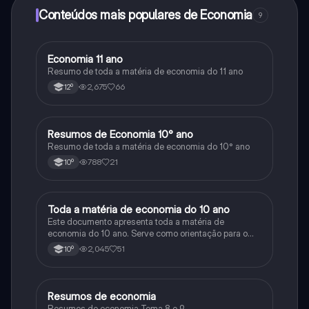
Conteúdos mais populares de Economia
9
Economia 11 ano
Economia
Resumo de toda a matéria de economia do 11 ano
2,675
66
12º
Resumos de Economia 10° ano
Economia
Resumo de toda a matéria de economia do 10° ano
788
21
10º
Toda a matéria de economia do 10 ano
Economia
Este documento apresenta toda a matéria de
economia do 10 ano. Serve como orientação para o
exame de 11 ano
2,045
51
10º
Resumos de economia
Economia
Resumos de economia Tema 8 e 9