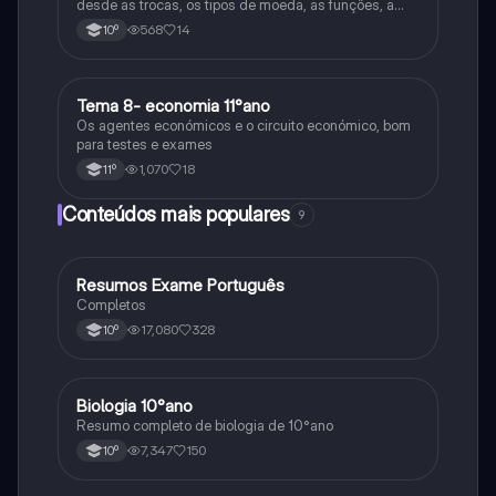
desde as trocas, os tipos de moeda, as funções, a
evolução, a inflação, desinflação, deflação, IPC,
568
14
10º
taxas, consequências e desvalorização da moeda.
Tema 8- economia 11°ano
Economia
Os agentes económicos e o circuito económico, bom
para testes e exames
1,070
18
11º
Conteúdos mais populares
9
Resumos Exame Português
Português
Completos
17,080
328
10º
Biologia 10°ano
Biologia
Resumo completo de biologia de 10°ano
7,347
150
10º