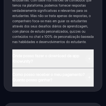
estudantes. Com base nos milhões de conteúdos que
temos na plataforma, podemos fornecer respostas
verdadeiramente significativas e relevantes para os
estudantes. Mas não se trata apenas de respostas, o
companheiro foca-se mais em guiar os estudantes
através dos seus desafios diários de aprendizagem,
com planos de estudo personalizados, quizzes ou
conteúdos no chat e 100% de personalização baseada
nas habilidades e desenvolvimentos do estudante.
Onde posso fazer o download da app
Knowunity?
Pode descarregar a aplicação na Google Play Store e
Como posso receber o meu pagamento?
na Apple App Store.
Quanto posso ganhar?
Sim, tem acesso gratuito ao conteúdo da aplicação e
ao nosso companheiro de IA. Para desbloquear
determinadas funcionalidades da aplicação, pode
adquirir o Knowunity Pro.