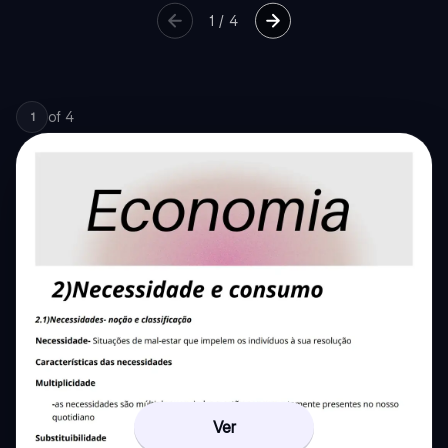
1
/
4
of
4
1
Ver