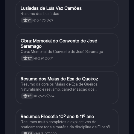
Lusíadas de Luís Vaz Camões
Português
Resumo dos Lusíadas
3,476
69
9º
Obra: Memorial do Convento de José
Português
Saramago
Obra: Memorial do Convento de José Saramago
2,942
71
12º
Resumo dos Maias de Eça de Queiroz
Português
Resumo da obra os Maias de Eça de Queiroz.
Naturalismo e realismo, caracterização dos
personagens e contexto histórico.
2,969
34
11º
Resumos Filosofia 10º ano & 11º ano
Filosofia
Resumos muito completos e explicativos de
praticamente toda a matéria da disciplina de Filosofia
no ensino secundário em Portugal @mariiarafael
8,312
202
10º