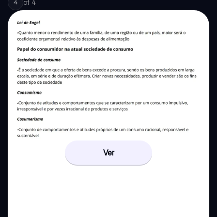
of
4
4
Ver