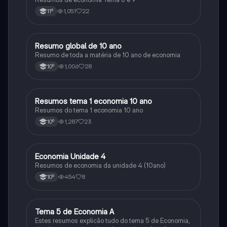
1,051
22
11º
Resumo global de 10 ano
Economia
Resumo de toda a matéria de 10 ano de economia
1,006
28
10º
Resumos tema 1 economia 10 ano
Economia
Resumos do tema 1 economia 10 ano
1,287
23
10º
Economia Unidade 4
Economia
Resumos de economia da unidade 4 (10ano)
454
8
10º
Tema 5 de Economia A
Economia
Estes resumos explicão tudo do tema 5 de Economia,