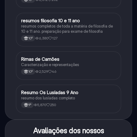
resumos filosofia 10 e 11 ano
Filosofia
resumos completos de toda a matéria de filosofia de
10 e 11 ano. preparação para exame de filosofia
6,380
127
10º
Rimas de Camões
Português
Caracterização e representações
2,529
46
10º
Resumo Os Lusíadas 9 Ano
Português
resumo dos lusíadas completo
5,870
250
9º
Avaliações dos nossos