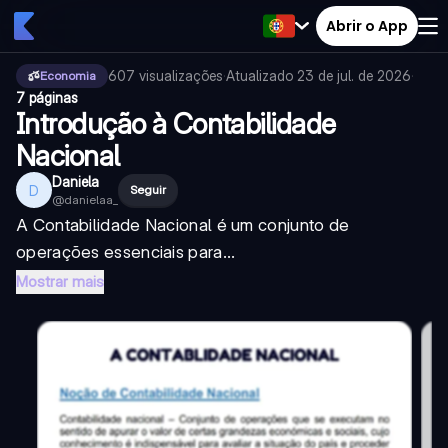
Abrir o App
607
visualizações
·
Atualizado
23 de jul. de 2026
·
Economia
7 páginas
Introdução à Contabilidade
Nacional
Daniela
D
Seguir
@
danielaa_
A Contabilidade Nacional é um conjunto de
operações essenciais para...
Mostrar mais