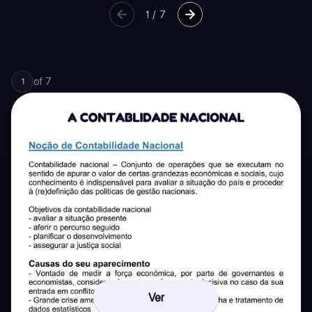
1
/
7
of
7
1
Ver