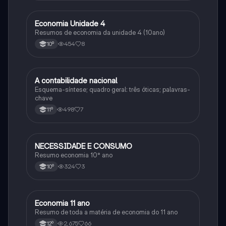
Economia Unidade 4
Economia
Resumos de economia da unidade 4 (10ano)
454
8
10º
A contabilidade nacional
Economia
Esquema-síntese; quadro geral: três óticas; palavras-
chave
498
7
11º
NECESSIDADE E CONSUMO
Economia
Resumo economia 10° ano
324
3
10º
Economia 11 ano
Economia
Resumo de toda a matéria de economia do 11 ano
2,675
66
12º