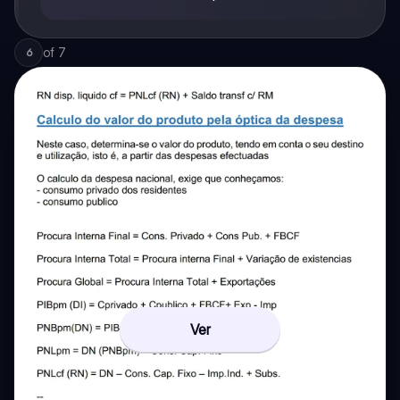
of
7
6
Ver