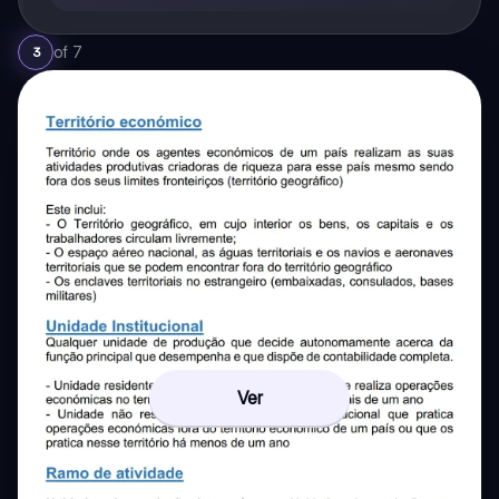
of
7
3
Ver