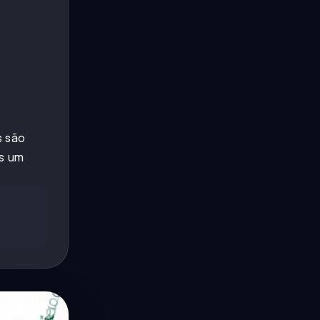
s são
os um