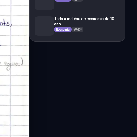
Toda a matéria de economia do 10
ano
Economia
10º