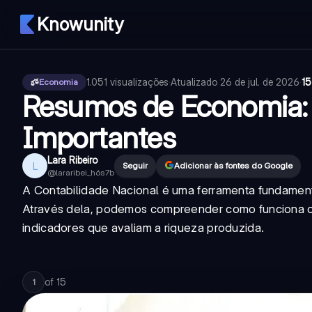
Knowunity
1.051
visualizações
·
Atualizado
26 de jul. de 2026
·
15
Economia
Resumos de Economia:
Importantes
Lara Ribeiro
L
Seguir
Adicionar às fontes do Google
@
lararibei_h6s7b
A Contabilidade Nacional é uma ferramenta fundamental
Através dela, podemos compreender como funciona o 
indicadores que avaliam a riqueza produzida.
of
15
1