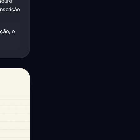
aduro
anscrição
ição, o