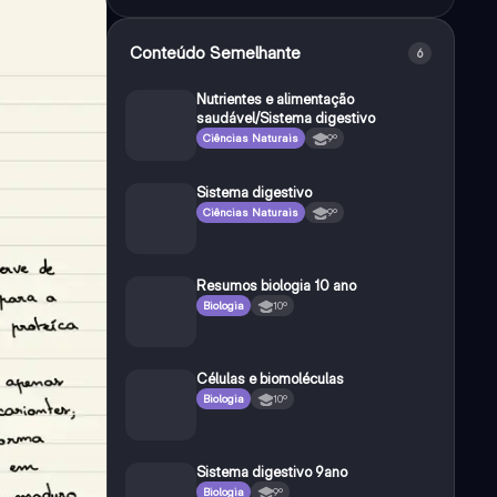
Conteúdo Semelhante
6
Nutrientes e alimentação
saudável/Sistema digestivo
Ciências Naturais
9º
Sistema digestivo
Ciências Naturais
9º
Resumos biologia 10 ano
Biologia
10º
Células e biomoléculas
Biologia
10º
Sistema digestivo 9ano
Biologia
9º