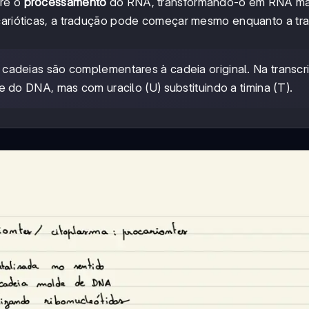
rre o
processamento
do RNA, transformando-o em RNA m
ocarióticas, a tradução pode começar mesmo enquanto a tr
 cadeias são complementares à cadeia original. Na transcr
o DNA, mas com uracilo (U) substituindo a timina (T).