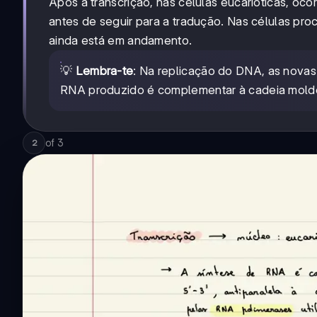
Após a transcrição, nas células eucarióticas, oco
antes de seguir para a tradução. Nas células pr
ainda está em andamento.
💡
Lembra-te
: Na replicação do DNA, as novas
RNA produzido é complementar à cadeia molde d
of
3
2