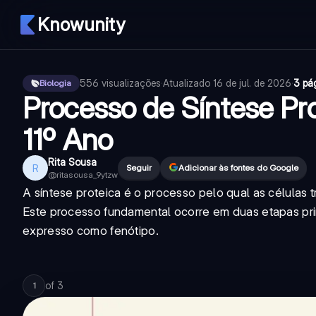
Knowunity
556
visualizações
·
Atualizado
16 de jul. de 2026
·
3 pá
Biologia
Processo de Síntese Pro
11º Ano
Rita Sousa
R
Seguir
Adicionar às fontes do Google
@
ritasousa_9ytzw
A síntese proteica é o processo pelo qual as células
Este processo fundamental ocorre em duas etapas princ
expresso como fenótipo.
of
3
1