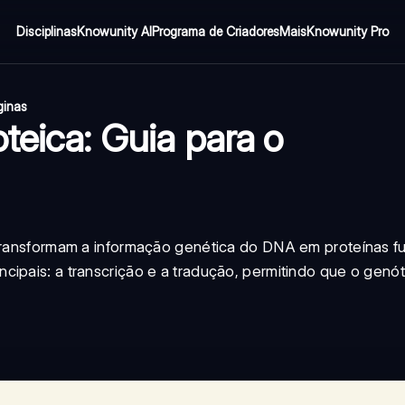
Disciplinas
Knowunity AI
Programa de Criadores
Mais
Knowunity Pro
ginas
teica: Guia para o
 transformam a informação genética do DNA em proteínas fu
ipais: a transcrição e a tradução, permitindo que o genót