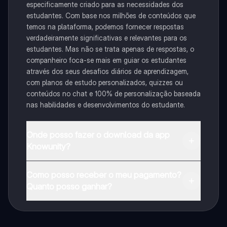
especificamente criado para as necessidades dos
estudantes. Com base nos milhões de conteúdos que
temos na plataforma, podemos fornecer respostas
verdadeiramente significativas e relevantes para os
estudantes. Mas não se trata apenas de respostas, o
companheiro foca-se mais em guiar os estudantes
através dos seus desafios diários de aprendizagem,
com planos de estudo personalizados, quizzes ou
conteúdos no chat e 100% de personalização baseada
nas habilidades e desenvolvimentos do estudante.
Onde posso fazer o download da app
Knowunity?
Pode descarregar a aplicação na Google Play Store e
Como posso receber o meu pagamento?
na Apple App Store.
Quanto posso ganhar?
Sim, tem acesso gratuito ao conteúdo da aplicação e
ao nosso companheiro de IA. Para desbloquear