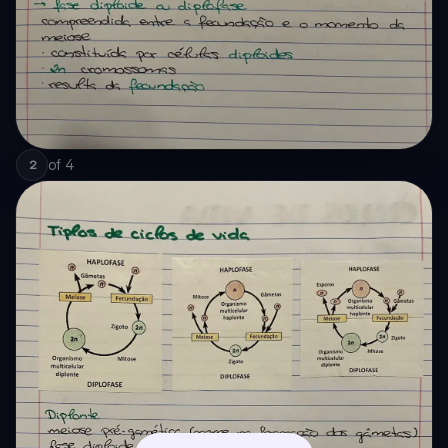
of
4
2