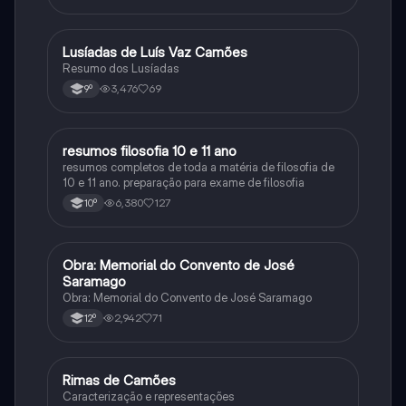
Lusíadas de Luís Vaz Camões
Português
Resumo dos Lusíadas
3,476
69
9º
resumos filosofia 10 e 11 ano
Filosofia
resumos completos de toda a matéria de filosofia de
10 e 11 ano. preparação para exame de filosofia
6,380
127
10º
Obra: Memorial do Convento de José
Português
Saramago
Obra: Memorial do Convento de José Saramago
2,942
71
12º
Rimas de Camões
Português
Caracterização e representações