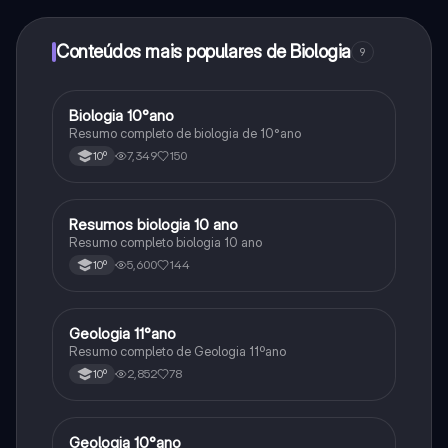
determinadas funcionalidades da aplicação, pode
adquirir o Knowunity Pro.
Conteúdos mais populares de Biologia
9
Biologia 10°ano
Biologia
Resumo completo de biologia de 10°ano
7,349
150
10º
Resumos biologia 10 ano
Biologia
Resumo completo biologia 10 ano
5,600
144
10º
Geologia 11°ano
Biologia
Resumo completo de Geologia 11ºano
2,852
78
10º
Geologia 10°ano
Biologia