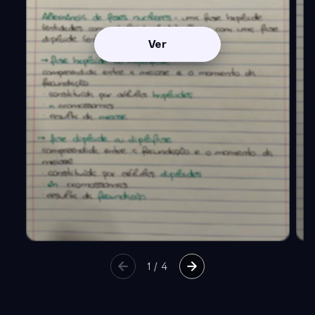
Ver
1
/
4