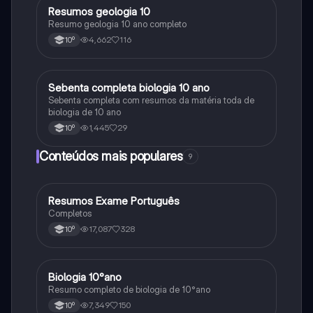
Resumos geologia 10
Biologia
Resumo geologia 10 ano completo
4,662
116
10º
Sebenta completa biologia 10 ano
Biologia
Sebenta completa com resumos da matéria toda de
biologia de 10 ano
1,445
29
10º
Conteúdos mais populares
9
Resumos Exame Português
Português
Completos
17,087
328
10º
Biologia 10°ano
Biologia
Resumo completo de biologia de 10°ano
7,349
150
10º