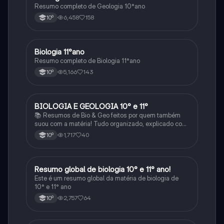
Resumo completo de Geologia 10°ano
6,458
158
10º
Biologia 11°ano
Biologia
Resumo completo de Biologia 11°ano
5,166
143
10º
BIOLOGIA E GEOLOGIA 10° e 11°
Biologia
📚 Resumos de Bio & Geo feitos por quem também
suou com a matéria! Tudo organizado, explicado com
clareza e cheio de esquemas que ajudam mesmo a
1,717
40
10º
perceber. Para estudar sem stress e com mais
sucesso! 🌱🌍✨
Resumo global de biologia 10° e 11° ano!
Biologia
Este é um resumo global da matéria de biologia de
10° e 11° ano
2,757
64
10º