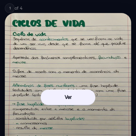
of
4
1
Ver