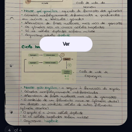
Ver
of
4
4