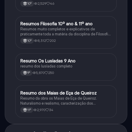
2,529
46
10º
Resumos Filosofia 10º ano & 11º ano
Filosofia
Resumos muito completos e explicativos de
praticamente toda a matéria da disciplina de Filosofia
no ensino secundário em Portugal @mariiarafael
8,312
202
10º
Resumo Os Lusíadas 9 Ano
Português
resumo dos lusíadas completo
5,870
250
9º
Resumo dos Maias de Eça de Queiroz
Português
Resumo da obra os Maias de Eça de Queiroz.
Naturalismo e realismo, caracterização dos
personagens e contexto histórico.
2,970
34
11º