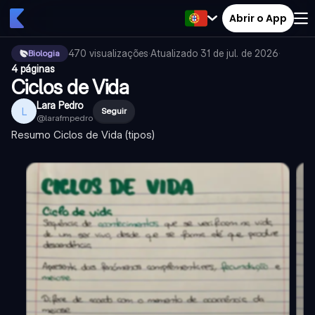
Abrir o App
470
visualizações
·
Atualizado
31 de jul. de 2026
·
Biologia
4 páginas
Ciclos de Vida
Lara Pedro
L
Seguir
@
larafmpedro
Resumo Ciclos de Vida (tipos)