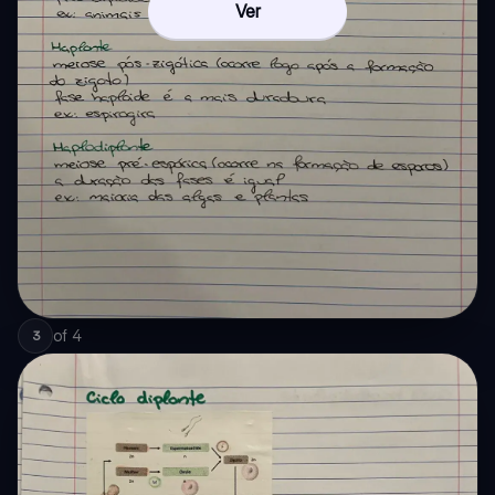
Ver
of
4
3