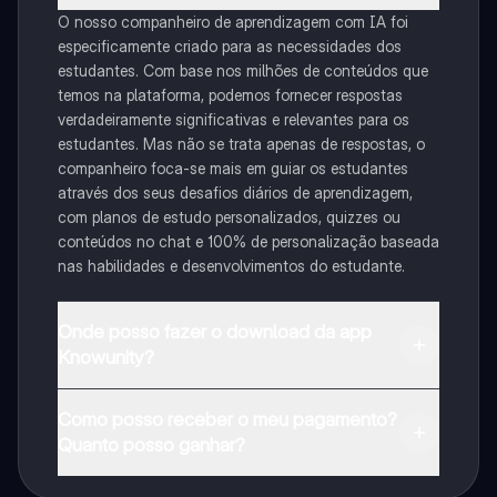
O nosso companheiro de aprendizagem com IA foi
especificamente criado para as necessidades dos
estudantes. Com base nos milhões de conteúdos que
temos na plataforma, podemos fornecer respostas
verdadeiramente significativas e relevantes para os
estudantes. Mas não se trata apenas de respostas, o
companheiro foca-se mais em guiar os estudantes
através dos seus desafios diários de aprendizagem,
com planos de estudo personalizados, quizzes ou
conteúdos no chat e 100% de personalização baseada
nas habilidades e desenvolvimentos do estudante.
Onde posso fazer o download da app
Knowunity?
Pode descarregar a aplicação na Google Play Store e
Como posso receber o meu pagamento?
na Apple App Store.
Quanto posso ganhar?
Sim, tem acesso gratuito ao conteúdo da aplicação e