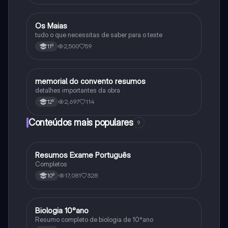
Os Maias
Português
tudo o que necessitas de saber para o teste
2,500
59
11º
memorial do convento resumos
Português
detalhes importantes da obra
2,697
114
12º
Conteúdos mais populares
9
Resumos Exame Português
Português
Completos
17,081
328
10º
Biologia 10°ano
Biologia
Resumo completo de biologia de 10°ano