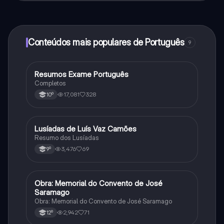
ao nosso companheiro de IA. Para desbloquear
determinadas funcionalidades da aplicação, pode
adquirir o Knowunity Pro.
Conteúdos mais populares de Português
9
Resumos Exame Português
Português
Completos
17,081
328
10º
Lusíadas de Luís Vaz Camões
Português
Resumo dos Lusíadas
3,476
69
9º
Obra: Memorial do Convento de José
Português
Saramago
Obra: Memorial do Convento de José Saramago
2,942
71
12º