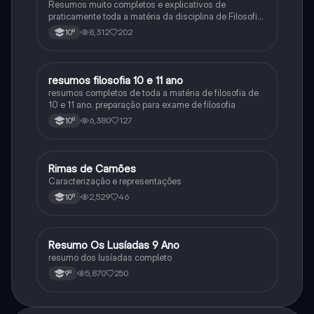
Resumos muito completos e explicativos de
praticamente toda a matéria da disciplina de Filosofia
no ensino secundário em Portugal @mariiarafael
8,312
202
10º
resumos filosofia 10 e 11 ano
Filosofia
resumos completos de toda a matéria de filosofia de
10 e 11 ano. preparação para exame de filosofia
6,380
127
10º
Rimas de Camões
Português
Caracterização e representações
2,529
46
10º
Resumo Os Lusíadas 9 Ano
Português
resumo dos lusíadas completo
5,870
250
9º