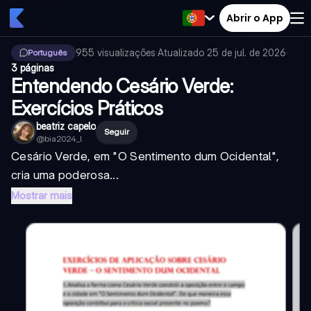
Abrir o App
955
visualizações
·
Atualizado
25 de jul. de 2026
·
Português
3 páginas
Entendendo Cesário Verde:
Exercícios Práticos
beatriz capelo
Seguir
@
bia2024_l
Cesário Verde, em "O Sentimento dum Ocidental",
cria uma poderosa...
Mostrar mais