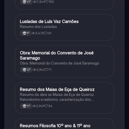
7,349
150
10º
Lusíadas de Luís Vaz Camões
Português
Resumo dos Lusíadas
3,476
69
9º
Obra: Memorial do Convento de José
Português
Saramago
Obra: Memorial do Convento de José Saramago
2,942
71
12º
Resumo dos Maias de Eça de Queiroz
Português
Resumo da obra os Maias de Eça de Queiroz.
Naturalismo e realismo, caracterização dos
personagens e contexto histórico.
2,969
34
11º
Resumos Filosofia 10º ano & 11º ano
Filosofia