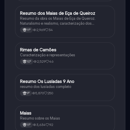
Resumo dos Maias de Eça de Queiroz
Português
Resumo da obra os Maias de Eça de Queiroz.
Naturalismo e realismo, caracterização dos
personagens e contexto histórico.
2,969
34
11º
Rimas de Camões
Português
Caracterização e representações
2,529
46
10º
Resumo Os Lusíadas 9 Ano
Português
resumo dos lusíadas completo
5,870
250
9º
Maias
Português
Resumo sobre os Maias
3,634
92
11º