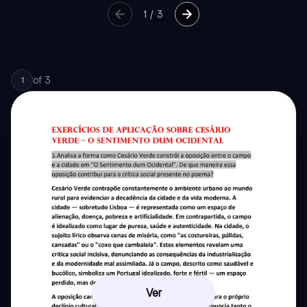
1
/
3
of
3
1
Ver