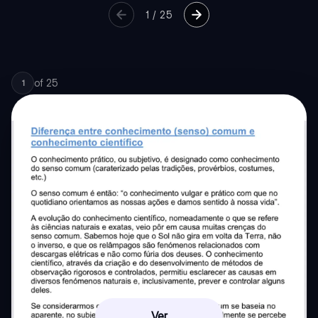
1
/
25
of
25
1
Ver