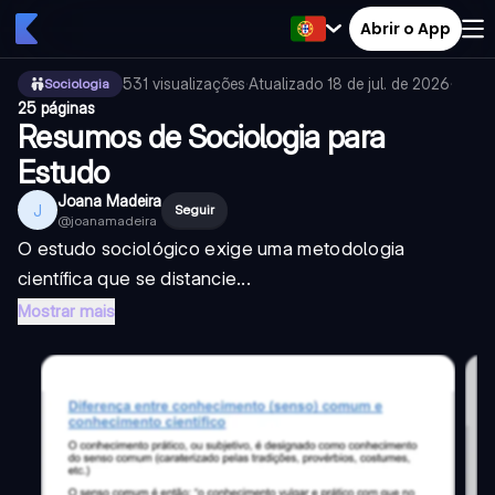
Abrir o App
531
visualizações
·
Atualizado
18 de jul. de 2026
·
Sociologia
25 páginas
Resumos de Sociologia para
Estudo
Joana Madeira
J
Seguir
@
joanamadeira
O estudo sociológico exige uma metodologia
científica que se distancie...
Mostrar mais