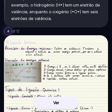
exemplo, o hidrogénio (H•) tem um eletrão de
valência, enquanto o oxigénio (•O•) tem seis
eletrões de valência.
of
12
6
Ver