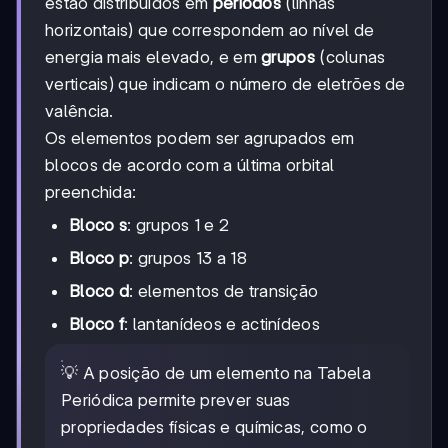
estão distribuídos em
períodos
(linhas
horizontais) que correspondem ao nível de
energia mais elevado, e em
grupos
(colunas
verticais) que indicam o número de eletrões de
valência.
Os elementos podem ser agrupados em
blocos de acordo com a última orbital
preenchida:
Bloco s
: grupos 1 e 2
Bloco p
: grupos 13 a 18
Bloco d
: elementos de transição
Bloco f
: lantanídeos e actinídeos
💡 A posição de um elemento na Tabela
Periódica permite prever suas
propriedades físicas e químicas, como o