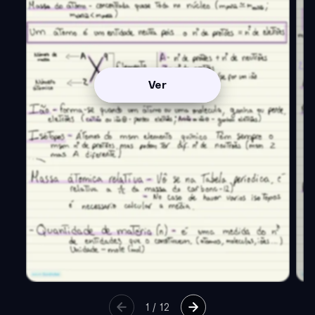
Ver
1
/
12