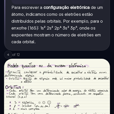
Para escrever a
configuração eletrónica
de um
átomo, indicamos como os eletrões estão
distribuídos pelas orbitais. Por exemplo, para o
enxofre (16S): 1s² 2s² 2p⁶ 3s² 3p⁴, onde os
expoentes mostram o número de eletrões em
cada orbital.
of
12
4