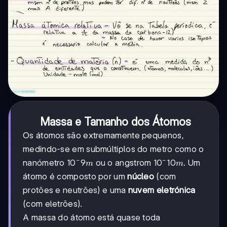
Massa e Tamanho dos Átomos
Os átomos são extremamente pequenos,
medindo-se em submúltiplos do metro como o
−
−
10^-9
1
0
9
10^-10
1
0
10
nanómetro
ou o angstrom
. Um
m
m
m
m
átomo é composto por um
núcleo
(com
protões e neutrões) e uma
nuvem eletrónica
(com eletrões).
A massa do átomo está quase toda