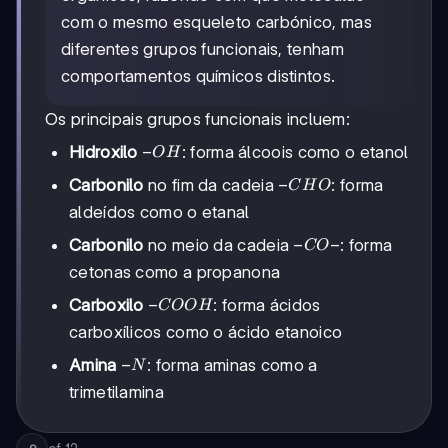
com o mesmo esqueleto carbónico, mas
diferentes grupos funcionais, tenham
comportamentos químicos distintos.
Os principais grupos funcionais incluem:
-
−
Hidroxilo
: forma álcoois como o etanol
O
H
OH
-
−
Carbonilo
no fim da cadeia
: forma
C
H
O
CHO
aldeídos como o etanal
-
−
−
Carbonilo
no meio da cadeia
: forma
CO
CO-
cetonas como a propanona
-
−
Carboxilo
: forma ácidos
COO
H
COOH
carboxílicos como o ácido etanoico
-
−
Amina
: forma aminas como a
N
N
trimetilamina