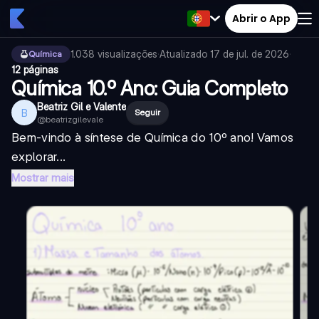
Abrir o App
1.038
visualizações
·
Atualizado
17 de jul. de 2026
·
Química
12 páginas
Química 10.º Ano: Guia Completo
Beatriz Gil e Valente
B
Seguir
@
beatrizgilevale
Bem-vindo à síntese de Química do 10º ano! Vamos
explorar...
Mostrar mais