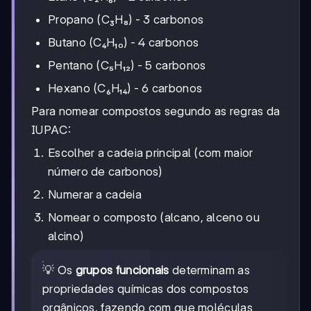
Propano (C₃H₈) - 3 carbonos
Butano (C₄H₁₀) - 4 carbonos
Pentano (C₅H₁₂) - 5 carbonos
Hexano (C₆H₁₄) - 6 carbonos
Para nomear compostos segundo as regras da
IUPAC:
Escolher a cadeia principal (com maior
número de carbonos)
Numerar a cadeia
Nomear o composto (alcano, alceno ou
alcino)
💡 Os
grupos funcionais
determinam as
propriedades químicas dos compostos
orgânicos, fazendo com que moléculas