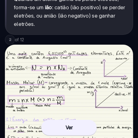
forma-se um
ião
: catião (ião positivo) se perder
eletrões, ou anião (ião negativo) se ganhar
eletrões.
of
12
2
Ver