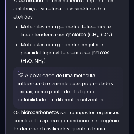
A
polaridade
de uma molécula depende da
distribuição simétrica ou assimétrica dos
eletrões:
Moléculas com geometria tetraédrica e
linear tendem a ser
apolares
(CH₄, CO₂)
Moléculas com geometria angular e
piramidal trigonal tendem a ser
polares
(H₂O, NH₃)
💡 A polaridade de uma molécula
influencia diretamente suas propriedades
físicas, como ponto de ebulição e
solubilidade em diferentes solventes.
Os
hidrocarbonetos
são compostos orgânicos
constituídos apenas por carbono e hidrogénio.
Podem ser classificados quanto à forma