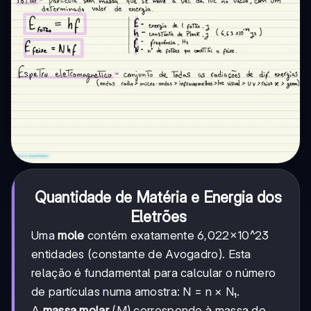
Quantidade de Matéria e Energia dos
Eletrões
Uma
mole
contém exatamente 6,022×10^23
entidades (constante de Avogadro). Esta
relação é fundamental para calcular o número
de partículas numa amostra: N = n × N₁.
A
massa molar
(M) corresponde à massa de