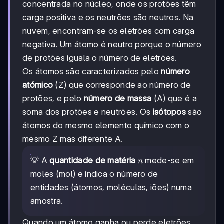
concentrada no núcleo, onde os protões têm
carga positiva e os neutrões são neutros. Na
nuvem, encontram-se os eletrões com carga
negativa. Um átomo é neutro porque o número
de protões iguala o número de eletrões.
Os átomos são caracterizados pelo
número
atómico
(Z) que corresponde ao número de
protões, e pelo
número de massa
(A) que é a
soma dos protões e neutrões. Os
isótopos
são
átomos do mesmo elemento químico com o
mesmo Z mas diferente A.
n
💡 A
quantidade de matéria
mede-se em
n
moles (mol) e indica o número de
entidades (átomos, moléculas, iões) numa
amostra.
Quando um átomo ganha ou perde eletrões,