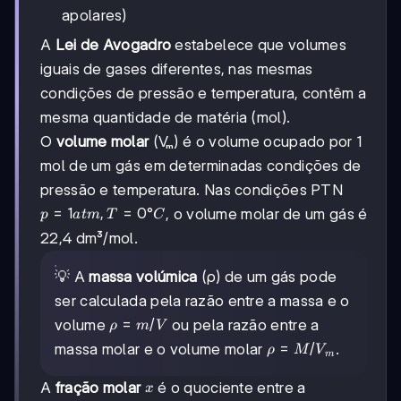
apolares)
A
Lei de Avogadro
estabelece que volumes
iguais de gases diferentes, nas mesmas
condições de pressão e temperatura, contêm a
mesma quantidade de matéria (mol).
O
volume molar
(Vₘ) é o volume ocupado por 1
mol de um gás em determinadas condições de
pressão e temperatura. Nas condições PTN
p=1
=
1
,
=
0°
, o volume molar de um gás é
p
a
t
m
T
C
atm,
22,4 dm³/mol.
T=0°C
💡 A
massa volúmica
(ρ) de um gás pode
ser calculada pela razão entre a massa e o
ρ =
=
/
volume
ou pela razão entre a
ρ
m
V
m/V
ρ =
=
/
massa molar e o volume molar
.
ρ
M
V
m
M/Vₘ
x
A
fração molar
é o quociente entre a
x