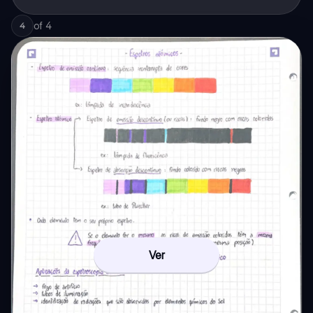
of
4
4
Ver