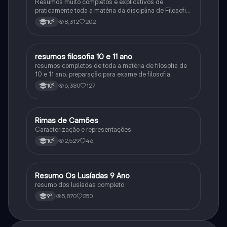
Resumos muito completos e explicativos de
praticamente toda a matéria da disciplina de Filosofia
no ensino secundário em Portugal @mariiarafael
8,312
202
10º
resumos filosofia 10 e 11 ano
Filosofia
resumos completos de toda a matéria de filosofia de
10 e 11 ano. preparação para exame de filosofia
6,380
127
10º
Rimas de Camões
Português
Caracterização e representações
2,529
46
10º
Resumo Os Lusíadas 9 Ano
Português
resumo dos lusíadas completo
5,870
250
9º