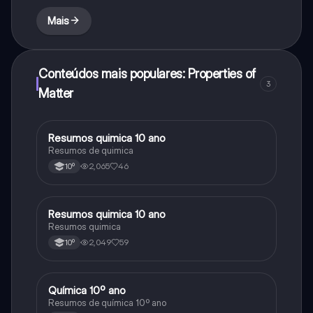
Mais
Conteúdos mais populares: Properties of
3
Matter
Resumos quimica 10 ano
Química
Resumos de quimica
2,065
46
10º
Resumos quimica 10 ano
Química
Resumos quimica
2,049
59
10º
Química 10º ano
Química
Resumos de química 10º ano