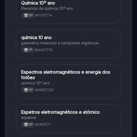
Química 10º ano
Química
Resumos de química 10º ano
737
14
10º
química 10 ano
Química
geometria molecular e compostos orgânicos
634
13
11º
Espectros eletromagnéticos e energia dos
Química
fotões
química 10° ano
833
20
10º
Espetros eletromagnéticos e atómico
Química
espetros
309
1
10º