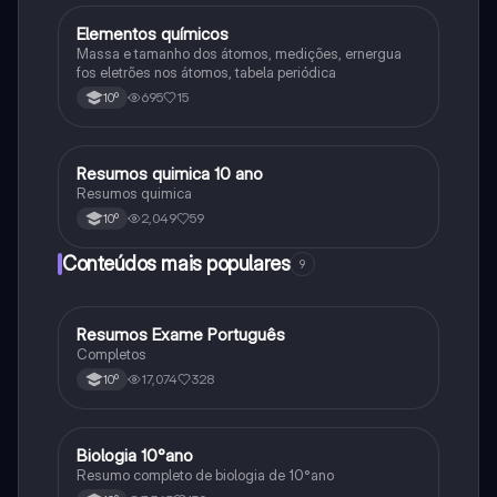
Elementos químicos
Química
Massa e tamanho dos átomos, medições, ernergua
fos eletrões nos átomos, tabela periódica
695
15
10º
Resumos quimica 10 ano
Química
Resumos quimica
2,049
59
10º
Conteúdos mais populares
9
Resumos Exame Português
Português
Completos
17,074
328
10º
Biologia 10°ano
Biologia
Resumo completo de biologia de 10°ano