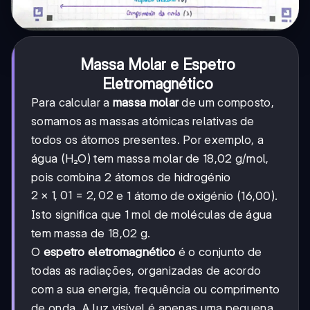
Massa Molar e Espetro
Eletromagnético
Para calcular a
massa molar
de um composto,
somamos as massas atómicas relativas de
todos os átomos presentes. Por exemplo, a
água (H₂O) tem massa molar de 18,02 g/mol,
pois combina 2 átomos de hidrogénio
2 ×
2
×
1
,
01
=
2
,
02
e 1 átomo de oxigénio (16,00).
1,01
Isto significa que 1 mol de moléculas de água
=
tem massa de 18,02 g.
2,02
O
espetro eletromagnético
é o conjunto de
todas as radiações, organizadas de acordo
com a sua energia, frequência ou comprimento
de onda. A luz visível é apenas uma pequena