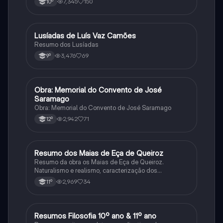
7,345
150
10º
Lusíadas de Luís Vaz Camões
Português
Resumo dos Lusíadas
3,476
69
9º
Obra: Memorial do Convento de José
Português
Saramago
Obra: Memorial do Convento de José Saramago
2,942
71
12º
Resumo dos Maias de Eça de Queiroz
Português
Resumo da obra os Maias de Eça de Queiroz.
Naturalismo e realismo, caracterização dos
personagens e contexto histórico.
2,969
34
11º
Resumos Filosofia 10º ano & 11º ano
Filosofia