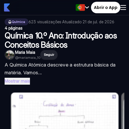
Abrir o App
623
visualizações
·
Atualizado
21 de jul. de 2026
·
Química
4 páginas
Química 10.º Ano: Introdução aos
Conceitos Básicos
Maria Maia
Seguir
@
mariamaia_10
A Química Atómica descreve a estrutura básica da
matéria. Vamos...
Mostrar mais