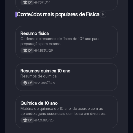
737
14
10º
Conteúdos mais populares de Física
9
Resumo física
Física
Caderno de resumos de física de 10° ano para
preparação para exame.
1,183
29
10º
Resumos quimica 10 ano
Química
Resumos de quimica
2,065
46
10º
Química de 10 ano
Química
Matéria de química do 10 ano, de acordo com as
aprendizagens essenciais com base em diversos
recursos de modo a ser o mais completo possível.
1,038
25
10º
Espero que isto ajude outros tanto quanto me ajudou a
mim.