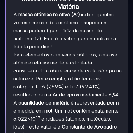
Matéria
A
massa atómica relativa (Ar)
indica quantas
vezes a massa de um átomo é superior à
massa padrão (que é 1/12 da massa do
carbono-12). Este é o valor que encontras na
tabela periódica!
Para elementos com vários isótopos, a massa
atómica relativa média é calculada
considerando a abundância de cada isótopo na
natureza. Por exemplo, o lítio tem dois
isótopos: Li-6 (7,59%) e Li-7 (92,41%),
resultando numa Ar de aproximadamente 6,94.
A
quantidade de matéria
é representada por
n
e medida em
mol
. Um mol contém exatamente
6,022×10²³ entidades (átomos, moléculas,
iões) - este valor é a
Constante de Avogadro