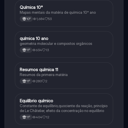
Química 10°
Química
Mapas mentais da matéria de química 10° ano
1,684
53
10º
química 10 ano
Química
geometria molecular e compostos orgânicos
634
13
11º
Resumos química 11
Química
Resumos da primeira matéria
280
2
11º
Equilíbrio químico
Química
Constante de equilíbrio,quociente da reação, princípio
de Le Châtelier, efeito da concentração no equilíbrio
404
12
11º