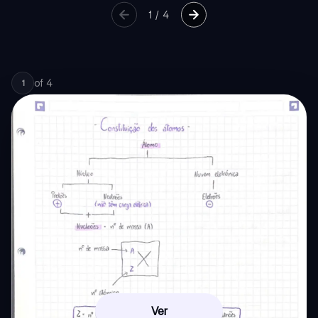
1
/
4
of
4
1
Ver