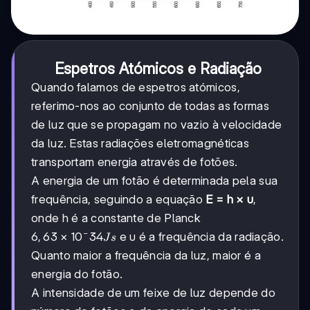
Espetros Atómicos e Radiação
Quando falamos de espetros atómicos,
referimo-nos ao conjunto de todas as formas
de luz que se propagam no vazio à velocidade
da luz. Estas radiações eletromagnéticas
transportam energia através de fotões.
A energia de um fotão é determinada pela sua
frequência, seguindo a equação
E = h × υ
,
onde h é a constante de Planck
−
6,63 ×
6
,
63
×
1
0
34
e υ é a frequência da radiação.
J
s
10^-34
Quanto maior a frequência da luz, maior é a
Js
energia do fotão.
A intensidade de um feixe de luz depende do