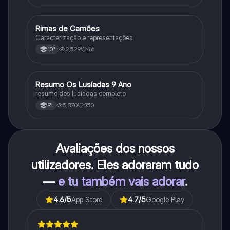
Rimas de Camões
Português
Caracterização e representações
2,529
46
10º
Resumo Os Lusíadas 9 Ano
Português
resumo dos lusíadas completo
5,870
250
9º
Avaliações dos nossos
utilizadores. Eles adoraram tudo
—
e tu também vais adorar
.
4.6
/5
App Store
4.7
/5
Google Play