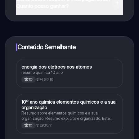
na Apple App Store.
Quanto posso ganhar?
Sim, tem acesso gratuito ao conteúdo da aplicação e
ao nosso companheiro de IA. Para desbloquear
determinadas funcionalidades da aplicação, pode
adquirir o Knowunity Pro.
Conteúdo Semelhante
energia dos eletroes nos atomos
Química
resumo quimica 10 ano
743
10
10º
10º ano química elementos químicos e a sua
Química
organização
Resumo sobre elementos químicos e a sua
organização. Resumo explícito e organizado. Este
resumo inclui toda a matéria essencial para perceber
293
7
10º
tudo. Espero que goste!