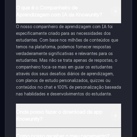
O que é o Companheiro de
Aprendizagem com IA da Knowunity?
O nosso companheiro de aprendizagem com IA foi
especificamente criado para as necessidades dos
estudantes. Com base nos milhões de conteúdos que
temos na plataforma, podemos fornecer respostas
verdadeiramente significativas e relevantes para os
estudantes. Mas não se trata apenas de respostas, o
companheiro foca-se mais em guiar os estudantes
através dos seus desafios diários de aprendizagem,
com planos de estudo personalizados, quizzes ou
conteúdos no chat e 100% de personalização baseada
nas habilidades e desenvolvimentos do estudante.
Onde posso fazer o download da app
Knowunity?
Pode descarregar a aplicação na Google Play Store e
Como posso receber o meu pagamento?