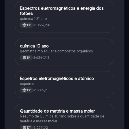
Espectros eletromagnéticos e energia dos
Química
fotões
química 10° ano
833
20
10º
química 10 ano
Química
geometria molecular e compostos orgânicos
634
13
11º
Espetros eletromagnéticos e atómico
Química
espetros
309
1
10º
Qauntidade de matéria e massa molar
Química
Resumo de Química 10°ano sobre a quantidade de
matéria e massa molar
229
2
12º