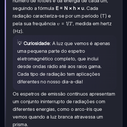
número de fotões e da energia de cada um,
seguindo a fórmula
E = N × h × υ
. Cada
radiação caracteriza-se por um período (T) e
υ =
=
1/
pela sua frequência
, medida em hertz
υ
T
1/T
(Hz).
💡
Curiosidade
: A luz que vemos é apenas
uma pequena parte do espetro
eletromagnético completo, que inclui
desde ondas rádio até aos raios gama.
Cada tipo de radiação tem aplicações
diferentes no nosso dia-a-dia!
Os espetros de emissão contínuos apresentam
um conjunto ininterrupto de radiações com
diferentes energias, como o arco-íris que
vemos quando a luz branca atravessa um
prisma.