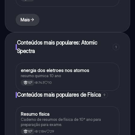
Mais
Conteúdos mais populares: Atomic
1
Spectra
energia dos eletroes nos atomos
Química
resumo quimica 10 ano
743
10
10º
Conteúdos mais populares de Física
9
Resumo física
Física
Caderno de resumos de física de 10° ano para
preparação para exame.
1,184
29
10º