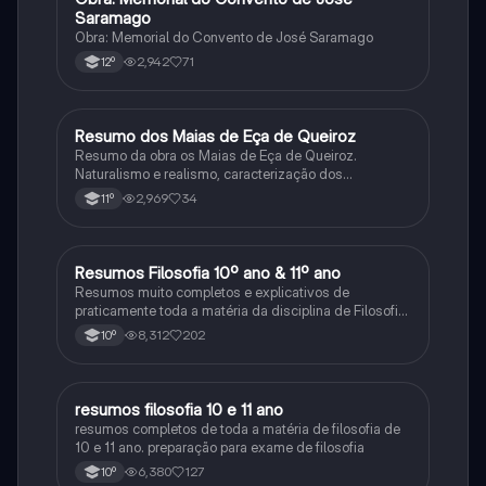
Saramago
Obra: Memorial do Convento de José Saramago
2,942
71
12º
Resumo dos Maias de Eça de Queiroz
Português
Resumo da obra os Maias de Eça de Queiroz.
Naturalismo e realismo, caracterização dos
personagens e contexto histórico.
2,969
34
11º
Resumos Filosofia 10º ano & 11º ano
Filosofia
Resumos muito completos e explicativos de
praticamente toda a matéria da disciplina de Filosofia
no ensino secundário em Portugal @mariiarafael
8,312
202
10º
resumos filosofia 10 e 11 ano
Filosofia
resumos completos de toda a matéria de filosofia de
10 e 11 ano. preparação para exame de filosofia
6,380
127
10º