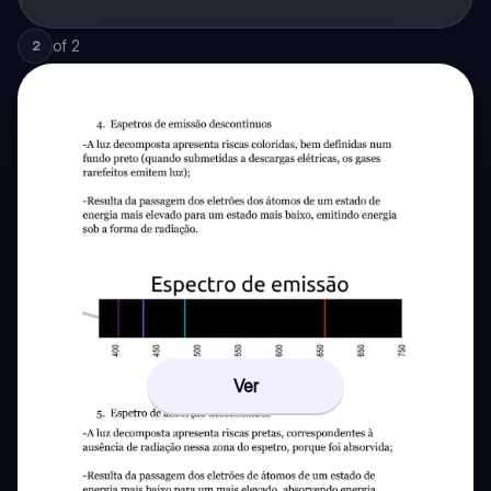
of
2
2
Ver