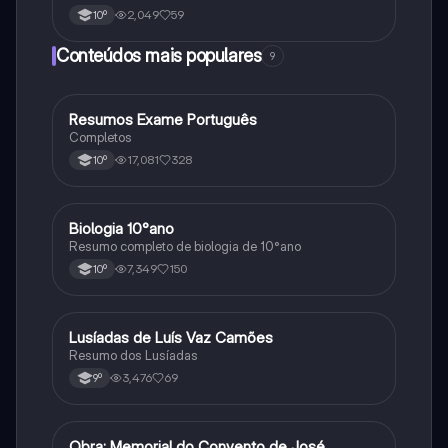
2,049
59
10º
Conteúdos mais populares
9
Resumos Exame Português
Português
Completos
17,081
328
10º
Biologia 10°ano
Biologia
Resumo completo de biologia de 10°ano
7,349
150
10º
Lusíadas de Luís Vaz Camões
Português
Resumo dos Lusíadas
3,476
69
9º
Obra: Memorial do Convento de José
Português