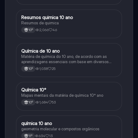
Resumos quimica 10 ano
Química
Resumos de quimica
2,066
46
10º
Química de 10 ano
Química
Matéria de química do 10 ano, de acordo com as
aprendizagens essenciais com base em diversos
recursos de modo a ser o mais completo possível.
1,038
25
10º
Espero que isto ajude outros tanto quanto me ajudou a
mim.
Química 10°
Química
Mapas mentais da matéria de química 10° ano
1,684
53
10º
química 10 ano
Química
geometria molecular e compostos orgânicos
634
13
11º