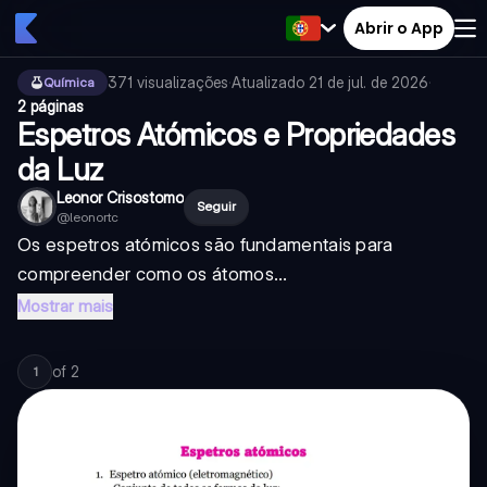
Abrir o App
371
visualizações
·
Atualizado
21 de jul. de 2026
·
Química
2 páginas
Espetros Atómicos e Propriedades
da Luz
Leonor Crisostomo
Seguir
@
leonortc
Os espetros atómicos são fundamentais para
compreender como os átomos...
Mostrar mais
of
2
1