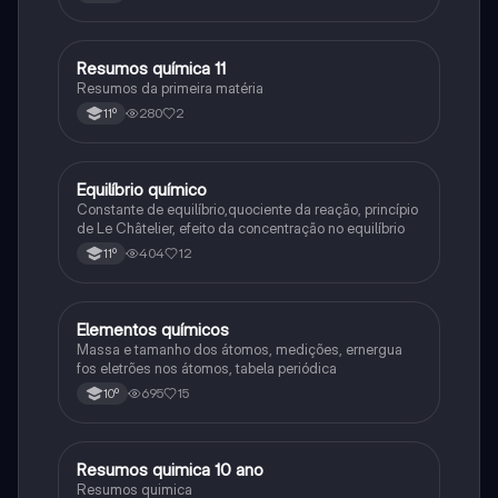
Resumos química 11
Química
Resumos da primeira matéria
280
2
11º
Equilíbrio químico
Química
Constante de equilíbrio,quociente da reação, princípio
de Le Châtelier, efeito da concentração no equilíbrio
404
12
11º
Elementos químicos
Química
Massa e tamanho dos átomos, medições, ernergua
fos eletrões nos átomos, tabela periódica
695
15
10º
Resumos quimica 10 ano
Química
Resumos quimica