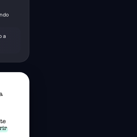
ando
o a