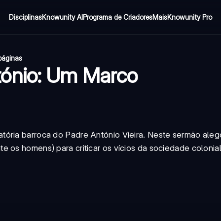
Disciplinas
Knowunity AI
Programa de Criadores
Mais
Knowunity Pro
páginas
tónio: Um Marco
ória barroca do Padre António Vieira. Neste sermão alegór
e os homens) para criticar os vícios da sociedade colonia