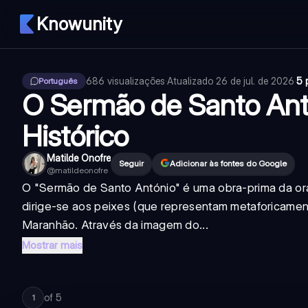
Knowunity
686
visualizações
·
Atualizado
26 de jul. de 2026
·
5 
Português
O Sermão de Santo An
Histórico
Matilde Onofre
Seguir
Adicionar às fontes do Google
@
matildeonofre
O "Sermão de Santo António" é uma obra-prima da orat
dirige-se aos peixes (que representam metaforicament
Maranhão. Através da imagem do...
Mostrar mais
of
5
1