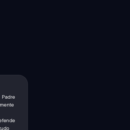
o Padre
almente
defende
 tudo