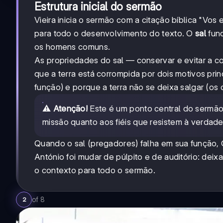
Estrutura inicial do sermão
Vieira inicia o sermão com a citação bíblica "Vos 
para todo o desenvolvimento do texto. O
sal
func
os homens comuns.
As propriedades do sal — conservar e evitar a c
que a terra está corrompida por dois motivos pri
função) e porque a terra não se deixa salgar (os 
⚠️
Atenção!
Este é um ponto central do sermão:
missão quanto aos fiéis que resistem à verdadei
Quando o sal (pregadores) falha em sua função, C
António foi mudar de púlpito e de auditório: de
o contexto para todo o sermão.
of
8
2