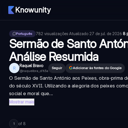
Knowunity
782
visualizações
·
Atualizado
27 de jul. de 2026
·
8 
Português
Sermão de Santo Antóni
Análise Resumida
Raquel Bravo
R
Seguir
Adicionar às fontes do Google
@
raquelbra_d1t3a
O Sermão de Santo António aos Peixes, obra-prima do
do século XVII. Utilizando a alegoria dos peixes com
social e moral que...
Mostrar mais
of
8
1