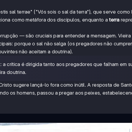
estis sal terrae" ("Vós sois o sal da terra"), que serve como
iona como metáfora dos discípulos, enquanto a
terra
repr
orrupção — são cruciais para entender a mensagem. Vieira 
ncipais: porque o sal não salga (os pregadores não cumpr
ouvintes não aceitam a doutrina).
 a crítica é dirigida tanto aos pregadores que falham em s
ra doutrina.
risto sugere lançá-lo fora como inútil. A resposta de Sant
ixando os homens, passou a pregar aos peixes, estabelece