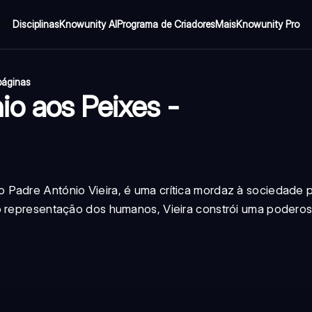
Disciplinas
Knowunity AI
Programa de Criadores
Mais
Knowunity Pro
páginas
o aos Peixes -
 Padre António Vieira, é uma crítica mordaz à sociedade 
o representação dos humanos, Vieira constrói uma poderosa