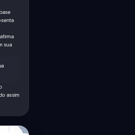
 base
esenta
afirma
em sua
ua
o
ndo assim