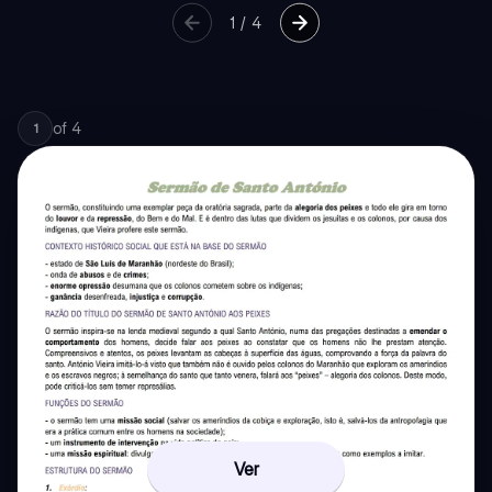
1
/
4
of
4
1
Ver