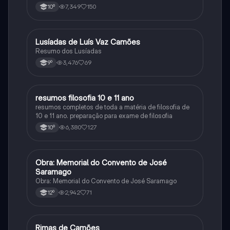
7,349
150
10º
Lusíadas de Luís Vaz Camões
Português
Resumo dos Lusíadas
3,476
69
9º
resumos filosofia 10 e 11 ano
Filosofia
resumos completos de toda a matéria de filosofia de
10 e 11 ano. preparação para exame de filosofia
6,380
127
10º
Obra: Memorial do Convento de José
Português
Saramago
Obra: Memorial do Convento de José Saramago
2,942
71
12º
Rimas de Camões
Português