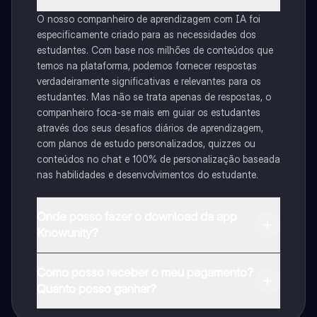
O nosso companheiro de aprendizagem com IA foi
especificamente criado para as necessidades dos
estudantes. Com base nos milhões de conteúdos que
temos na plataforma, podemos fornecer respostas
verdadeiramente significativas e relevantes para os
estudantes. Mas não se trata apenas de respostas, o
companheiro foca-se mais em guiar os estudantes
através dos seus desafios diários de aprendizagem,
com planos de estudo personalizados, quizzes ou
conteúdos no chat e 100% de personalização baseada
nas habilidades e desenvolvimentos do estudante.
Onde posso fazer o download da app
Knowunity?
Pode descarregar a aplicação na Google Play Store e
Como posso receber o meu pagamento?
na Apple App Store.
Quanto posso ganhar?
Sim, tem acesso gratuito ao conteúdo da aplicação e