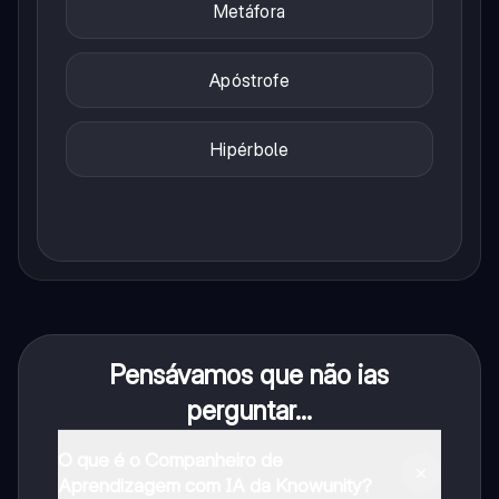
Metáfora
Apóstrofe
Hipérbole
Pensávamos que não ias
perguntar...
O que é o Companheiro de
Aprendizagem com IA da Knowunity?