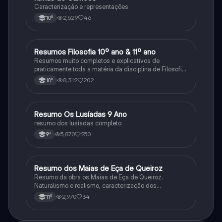
Caracterização e representações
2,529
46
10º
Resumos Filosofia 10º ano & 11º ano
Filosofia
Resumos muito completos e explicativos de
praticamente toda a matéria da disciplina de Filosofia
no ensino secundário em Portugal @mariiarafael
8,312
202
10º
Resumo Os Lusíadas 9 Ano
Português
resumo dos lusíadas completo
5,870
250
9º
Resumo dos Maias de Eça de Queiroz
Português
Resumo da obra os Maias de Eça de Queiroz.
Naturalismo e realismo, caracterização dos
personagens e contexto histórico.
2,970
34
11º