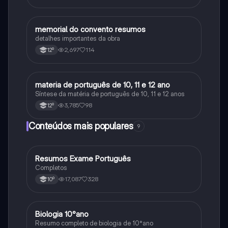
memorial do convento resumos
Português
detalhes importantes da obra
2,697
114
12º
materia de português de 10, 11 e 12 ano
Português
Síntese da matéria de português de 10, 11 e 12 anos
3,785
98
12º
Conteúdos mais populares
9
Resumos Exame Português
Português
Completos
17,087
328
10º
Biologia 10°ano
Biologia
Resumo completo de biologia de 10°ano