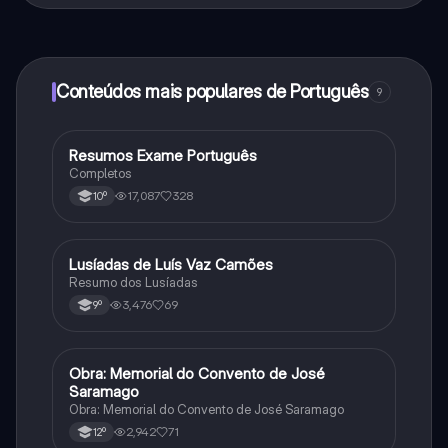
ao nosso companheiro de IA. Para desbloquear
determinadas funcionalidades da aplicação, pode
adquirir o Knowunity Pro.
Conteúdos mais populares de Português
9
Resumos Exame Português
Português
Completos
17,087
328
10º
Lusíadas de Luís Vaz Camões
Português
Resumo dos Lusíadas
3,476
69
9º
Obra: Memorial do Convento de José
Português
Saramago
Obra: Memorial do Convento de José Saramago
2,942
71
12º