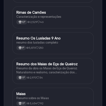
Rimas de Camões
Português
Caracterização e representações
2,529
46
10º
Resumo Os Lusíadas 9 Ano
Português
resumo dos lusíadas completo
5,870
250
9º
Resumo dos Maias de Eça de Queiroz
Português
Resumo da obra os Maias de Eça de Queiroz.
Naturalismo e realismo, caracterização dos
personagens e contexto histórico.
2,970
34
11º
Maias
Português
Resumo sobre os Maias
3,634
92
11º