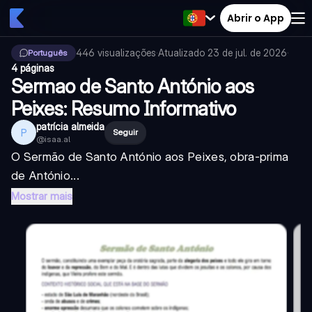
Abrir o App
446
visualizações
·
Atualizado
23 de jul. de 2026
·
Português
4 páginas
Sermao de Santo António aos
Peixes: Resumo Informativo
patrícia almeida
P
Seguir
@
isaa.al
O Sermão de Santo António aos Peixes, obra-prima
de António...
Mostrar mais