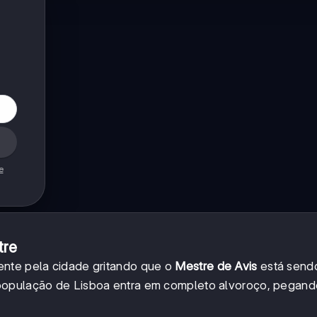
e
tre
ente pela cidade gritando que o
Mestre de Avis
está send
 população de Lisboa entra em completo alvoroço, pegan