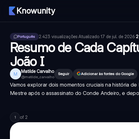
Knowunity
2.423
visualizações
·
Atualizado
17 de jul. de 2026
·
2
Português
Resumo de Cada Capítu
João I
Matilde Carvalho
M
Seguir
Adicionar às fontes do Google
@
matilde_carvalho
Vamos explorar dois momentos cruciais na história de 
Mestre após o assassinato do Conde Andeiro, e depoi
of
2
1