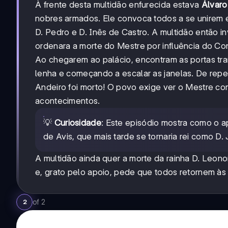
À frente desta multidão enfurecida estava
Álvaro
nobres armados. Ele convoca todos a se unirem 
D. Pedro e D. Inês de Castro. A multidão então 
ordenara a morte do Mestre por influência do Co
Ao chegarem ao palácio, encontram as portas tra
lenha e começando a escalar as janelas. De repe
Andeiro foi morto! O povo exige ver o Mestre com
acontecimentos.
💡
Curiosidade
: Este episódio mostra como o a
de Avis, que mais tarde se tornaria rei como D. 
A multidão ainda quer a morte da rainha D. Leono
e, grato pelo apoio, pede que todos retornem às su
of
2
2