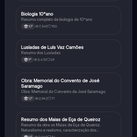
Biologia 10°ano
Biologia
Resumo completo de biologia de 10°ano
7,345
150
10º
Lusíadas de Luís Vaz Camões
Português
Resumo dos Lusíadas
3,476
69
9º
Obra: Memorial do Convento de José
Português
Saramago
Obra: Memorial do Convento de José Saramago
2,942
71
12º
Resumo dos Maias de Eça de Queiroz
Português
Resumo da obra os Maias de Eça de Queiroz.
Naturalismo e realismo, caracterização dos
personagens e contexto histórico.
2,969
34