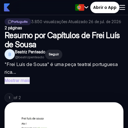
Abrir o App
3.850
visualizações
·
Atualizado
26 de jul. de 2026
·
Português
2 páginas
Resumo por Capítulos de Frei Luís
de Sousa
Beatriz Penteado
B
Seguir
@
beatrizpenteado
"Frei Luís de Sousa" é uma peça teatral portuguesa
rica...
Mostrar mais
of
2
1