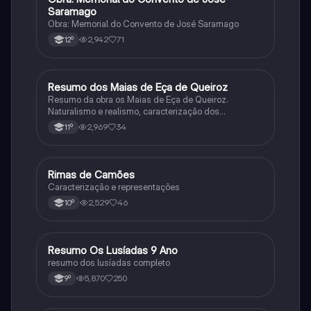
Saramago
Obra: Memorial do Convento de José Saramago
2,942
71
12º
Resumo dos Maias de Eça de Queiroz
Português
Resumo da obra os Maias de Eça de Queiroz.
Naturalismo e realismo, caracterização dos
personagens e contexto histórico.
2,969
34
11º
Rimas de Camões
Português
Caracterização e representações
2,529
46
10º
Resumo Os Lusíadas 9 Ano
Português
resumo dos lusíadas completo
5,870
250
9º