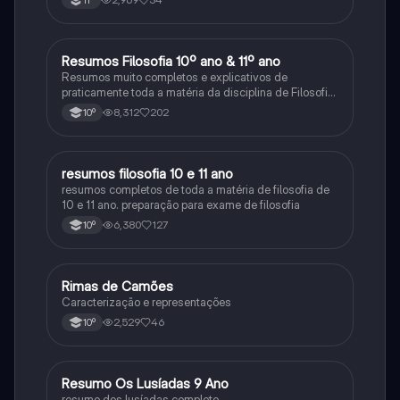
11º
Resumos Filosofia 10º ano & 11º ano
Filosofia
Resumos muito completos e explicativos de
praticamente toda a matéria da disciplina de Filosofia
no ensino secundário em Portugal @mariiarafael
8,312
202
10º
resumos filosofia 10 e 11 ano
Filosofia
resumos completos de toda a matéria de filosofia de
10 e 11 ano. preparação para exame de filosofia
6,380
127
10º
Rimas de Camões
Português
Caracterização e representações
2,529
46
10º
Resumo Os Lusíadas 9 Ano
Português
resumo dos lusíadas completo