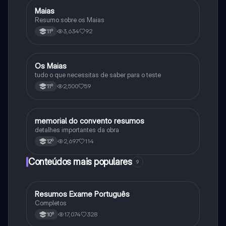
Maias
Português
Resumo sobre os Maias
3,634
92
11º
Os Maias
Português
tudo o que necessitas de saber para o teste
2,500
59
11º
memorial do convento resumos
Português
detalhes importantes da obra
2,697
114
12º
Conteúdos mais populares
9
Resumos Exame Português
Português
Completos
17,074
328
10º