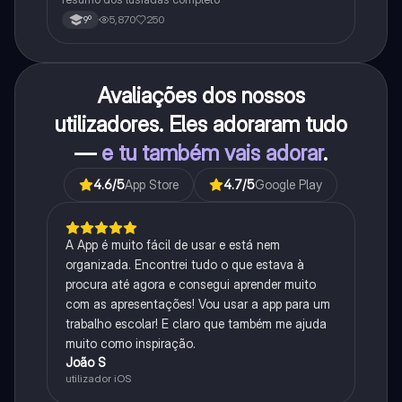
5,870
250
9º
Avaliações dos nossos
utilizadores. Eles adoraram tudo
—
e tu também vais adorar
.
4.6
/5
App Store
4.7
/5
Google Play
A App é muito fácil de usar e está nem
organizada. Encontrei tudo o que estava à
procura até agora e consegui aprender muito
com as apresentações! Vou usar a app para um
trabalho escolar! E claro que também me ajuda
muito como inspiração.
João S
utilizador iOS