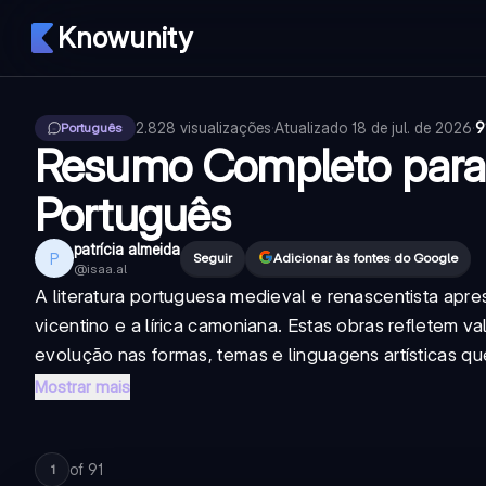
Knowunity
2.828
visualizações
·
Atualizado
18 de jul. de 2026
·
9
Português
Resumo Completo para
Português
patrícia almeida
P
Seguir
Adicionar às fontes do Google
@
isaa.al
A literatura portuguesa medieval e renascentista apre
vicentino e a lírica camoniana. Estas obras refletem
evolução nas formas, temas e linguagens artísticas qu
Mostrar mais
of
91
1