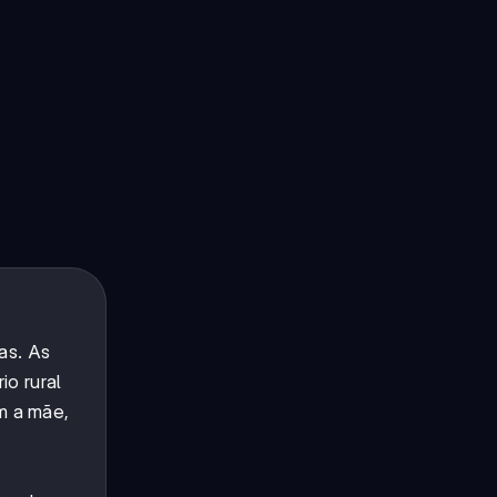
as. As
o rural
m a mãe,