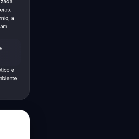
izada
eios.
nio, a
onam
e
tico e
ambiente