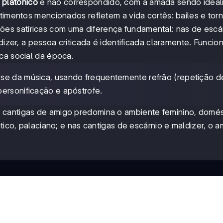
e
platónico
e não correspondido, com a amada sendo ideal
timentos mencionados refletem a vida cortês: bailes e torn
es satíricas com uma diferença fundamental: nas de escár
ldizer, a pessoa criticada é identificada claramente. Funci
ca social da época.
-se da música, usando frequentemente refrão (repetição d
personificação e apóstrofe.
 cantigas de amigo predomina o ambiente feminino, domés
ático, palaciano; e nas cantigas de escárnio e maldizer, o 