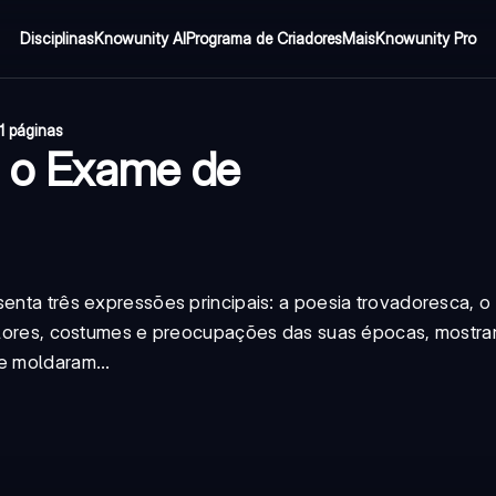
Disciplinas
Knowunity AI
Programa de Criadores
Mais
Knowunity Pro
1 páginas
 o Exame de
senta três expressões principais: a poesia trovadoresca, o 
 valores, costumes e preocupações das suas épocas, mostr
e moldaram...