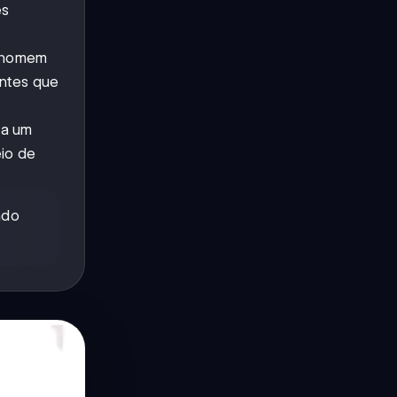
es
 homem
antes que
 a um
eio de
ndo