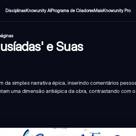
Disciplinas
Knowunity AI
Programa de Criadores
Mais
Knowunity Pro
páginas
usíadas' e Suas
 da simples narrativa épica, inserindo comentários pesso
tam uma dimensão antiépica da obra, contrastando com o 