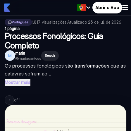
Abrir o App
1.817
visualizações
·
Atualizado
25 de jul. de 2026
·
Português
1 página
Processos Fonológicos: Guia
Completo
maria
M
Seguir
@
mariasantoss
Os processos fonológicos são transformações que as
palavras sofrem ao...
Mostrar mais
of
1
1