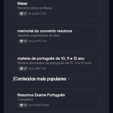
Maias
Português
Resumo sobre os Maias
3,634
92
11º
memorial do convento resumos
Português
detalhes importantes da obra
2,697
114
12º
materia de português de 10, 11 e 12 ano
Português
Síntese da matéria de português de 10, 11 e 12 anos
3,785
98
12º
Conteúdos mais populares
9
Resumos Exame Português
Português
Completos
17,087
328
10º