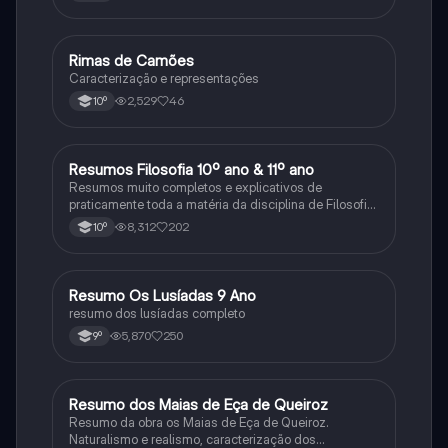
Rimas de Camões
Português
Caracterização e representações
2,529
46
10º
Resumos Filosofia 10º ano & 11º ano
Filosofia
Resumos muito completos e explicativos de
praticamente toda a matéria da disciplina de Filosofia
no ensino secundário em Portugal @mariiarafael
8,312
202
10º
Resumo Os Lusíadas 9 Ano
Português
resumo dos lusíadas completo
5,870
250
9º
Resumo dos Maias de Eça de Queiroz
Português
Resumo da obra os Maias de Eça de Queiroz.
Naturalismo e realismo, caracterização dos