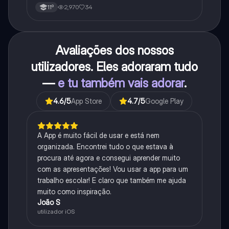
personagens e contexto histórico.
2,970
34
11º
Avaliações dos nossos
utilizadores. Eles adoraram tudo
—
e tu também vais adorar
.
4.6
/5
App Store
4.7
/5
Google Play
A App é muito fácil de usar e está nem
organizada. Encontrei tudo o que estava à
procura até agora e consegui aprender muito
com as apresentações! Vou usar a app para um
trabalho escolar! E claro que também me ajuda
muito como inspiração.
João S
utilizador iOS