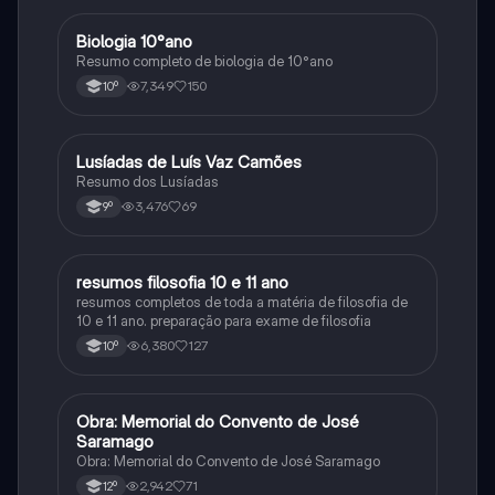
Biologia 10°ano
Biologia
Resumo completo de biologia de 10°ano
7,349
150
10º
Lusíadas de Luís Vaz Camões
Português
Resumo dos Lusíadas
3,476
69
9º
resumos filosofia 10 e 11 ano
Filosofia
resumos completos de toda a matéria de filosofia de
10 e 11 ano. preparação para exame de filosofia
6,380
127
10º
Obra: Memorial do Convento de José
Português
Saramago
Obra: Memorial do Convento de José Saramago
2,942
71
12º