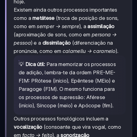
hoje.
Existem ainda outros processos importantes
como a
metátese
(troca de posição de sons,
como em
semper → sempre
), a
assimilação
(aproximação de sons, como em
persona →
pessoa
) e a
dissimilação
(diferenciação na
pronúncia, como em
calamellu → caramelo
).
💡
Dica útil:
Para memorizar os processos
de adição, lembra-te da ordem PRE-ME-
FIM: PRótese (início), Epêntese (MEio) e
Paragoge (FIM). O mesmo funciona para
os processos de supressão: Aférese
(início), Síncope (meio) e Apócope (fim).
Outros processos fonológicos incluem a
vocalização
(consoante que vira vogal, como
em
facto → feito
), a
sonorização