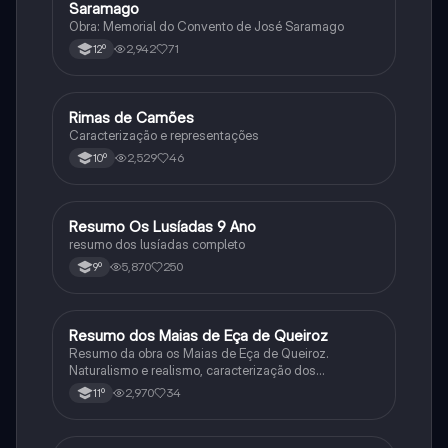
Saramago
Obra: Memorial do Convento de José Saramago
2,942
71
12º
Rimas de Camões
Português
Caracterização e representações
2,529
46
10º
Resumo Os Lusíadas 9 Ano
Português
resumo dos lusíadas completo
5,870
250
9º
Resumo dos Maias de Eça de Queiroz
Português
Resumo da obra os Maias de Eça de Queiroz.
Naturalismo e realismo, caracterização dos
personagens e contexto histórico.
2,970
34
11º