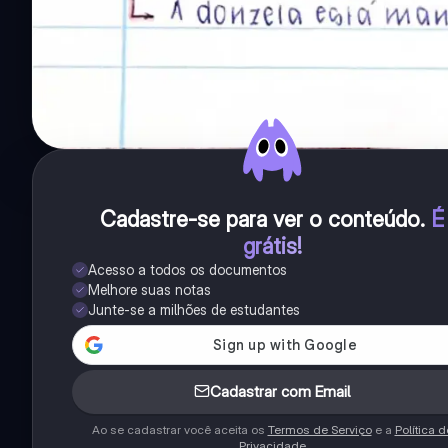
Cadastre-se para ver o conteúdo
.
É
grátis!
Acesso a todos os documentos
Melhore suas notas
Junte-se a milhões de estudantes
Cadastrar com Email
Ao se cadastrar você aceita os
Termos de Serviço
e a
Política d
Privacidade