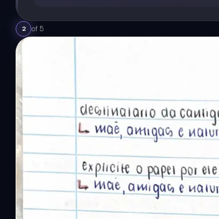
of
5
2