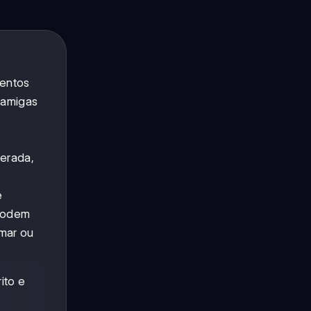
mentos
 amigas
perada,
e
 podem
 mar ou
ito e