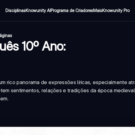
Disciplinas
Knowunity AI
Programa de Criadores
Mais
Knowunity Pro
áginas
uês 10º Ano:
m rico panorama de expressões líricas, especialmente at
etem sentimentos, relações e tradições da época medieva
uem.