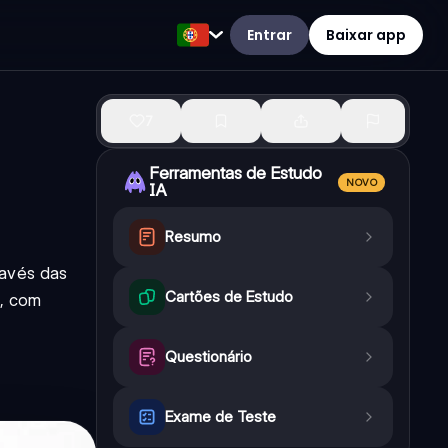
Entrar
Baixar app
7
Ferramentas de Estudo
NOVO
IA
Resumo
ravés das
Cartões de Estudo
l, com
Questionário
Exame de Teste