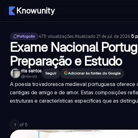
Knowunity
475
visualizações
·
Atualizado
21 de jul. de 2026
·
5 p
Português
Exame Nacional Portug
Preparação e Estudo
rita santos
Seguir
Adicionar às fontes do Google
@
ritavol6
A poesia trovadoresca medieval portuguesa oferece u
cantigas de amigo e de amor. Estas composições refl
estruturas e características específicas que as disting
of
5
1