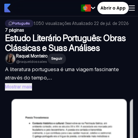
Abrir o App
1.050
visualizações
·
Atualizado
22 de jul. de 2026
·
Português
7 páginas
Estudo Literário Português: Obras
Clássicas e Suas Análises
Raquel Monteiro
Seguir
@
raqueldossales
A literatura portuguesa é uma viagem fascinante
através do tempo,...
Mostrar mais