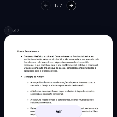
1
/
7
of
7
1
Ver