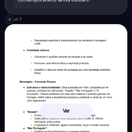
of
7
6
Ver