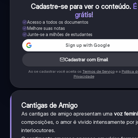
Cadastre-se para ver o conteúdo
.
É
grátis!
Acesso a todos os documentos
Melhore suas notas
Junte-se a milhões de estudantes
Cadastrar com Email
Ao se cadastrar você aceita os
Termos de Serviço
e a
Política d
Privacidade
Cantigas de Amigo
As cantigas de amigo apresentam uma
voz femin
composições, o amor é vivido intensamente por 
interlocutores.