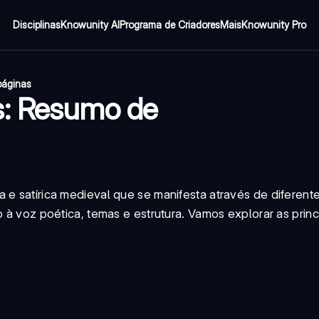
Disciplinas
Knowunity AI
Programa de Criadores
Mais
Knowunity Pro
páginas
s: Resumo de
 e satírica medieval que se manifesta através de diferente
o à voz poética, temas e estrutura. Vamos explorar as princ