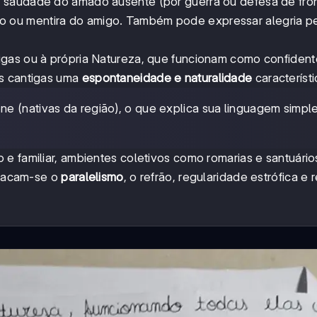
 saudade do amado ausente (por guerra ou defesa de front
aição ou mentira do amigo. Também pode expressar alegria pe
igas ou à própria Natureza, que funcionam como confiden
às cantigas uma
espontaneidade e naturalidade
característi
ne (nativas da região), o que explica sua linguagem simpl
e familiar, ambientes coletivos como romarias e santuário
estacam-se o
paralelismo
, o refrão, regularidade estrófica e 