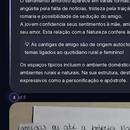
O sentimento amoroso aparece em várias formas:
angústia pela falta de notícias, tristeza pela tr
romaria e possibilidade de sedução do amigo.
A jovem confidencia seus sentimentos à mãe, am
seu amor. Esta relação com a Natureza confere 
💡 As cantigas de amigo são de origem autócto
temas ligados ao quotidiano rural e feminino!
Os espaços típicos incluem o ambiente doméstico 
ambientes rurais e naturais. Na sua estrutura, d
expressivos como a personificação e apóstrofe.
of
5
2