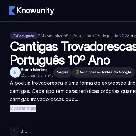
Knowunity
285
visualizações
·
Atualizado
26 de jul. de 2026
·
5 
Português
Cantigas Trovadoresca
Português 10º Ano
Bruna Martins
B
Seguir
Adicionar às fontes do Google
@
brunamartins445
A poesia trovadoresca é uma forma de expressão lírica
cantigas. Cada tipo tem características próprias quant
cantigas trovadorescas que...
Mostrar mais
of
5
1