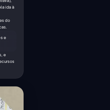
eira),
la ida à
tes do
cas.
es e
s, e
recursos