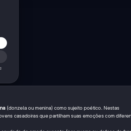
e
ina
(donzela ou menina) como sujeito poético. Nestas
jovens casadoiras que partilham suas emoções com difere