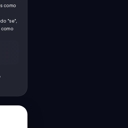
es como
do "se",
s como
o