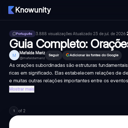
Knowunity
3.888
visualizações
·
Atualizado
23 de jul. de 2026
·
Português
Guia Completo: Oraçõe
Mafalda Mariz
M
Seguir
Adicionar às fontes do Google
@
mafaldamariz
As orações subordinadas são estruturas fundamentais
ricas em significado. Elas estabelecem relações de d
e muitas outras relações importantes entre os eventos.
Mostrar mais
of
2
1