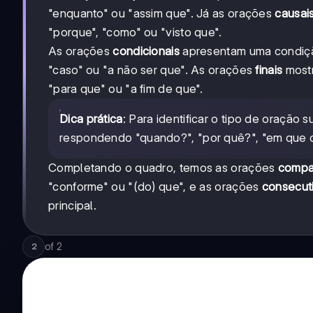
"enquanto" ou "assim que". Já as orações
causai
"porque", "como" ou "visto que".
As orações
condicionais
apresentam uma condição 
"caso" ou "a não ser que". As orações
finais
mostr
"para que" ou "a fim de que".
Dica prática
: Para identificar o tipo de oração
respondendo "quando?", "por quê?", "em que c
Completando o quadro, temos as orações
compa
"conforme" ou "(do) que", e as orações
consecut
principal.
of
2
2