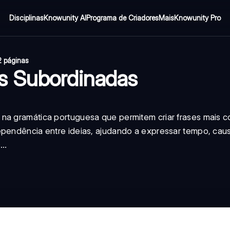
Disciplinas
Knowunity AI
Programa de Criadores
Mais
Knowunity Pro
2 páginas
s Subordinadas
 na gramática portuguesa que permitem criar frases mais 
ependência entre ideias, ajudando a expressar tempo, cau
..