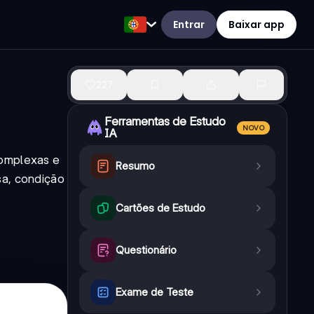
Entrar
Baixar app
227
Ferramentas de Estudo
NOVO
IA
complexas e
Resumo
sa, condição
Cartões de Estudo
Questionário
Exame de Teste