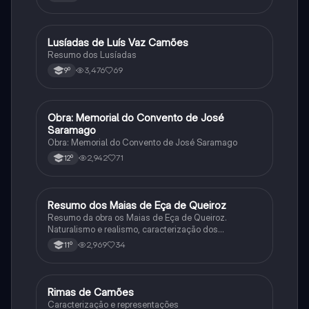
Lusíadas de Luís Vaz Camões
Português
Resumo dos Lusíadas
3,476
69
9º
Obra: Memorial do Convento de José
Português
Saramago
Obra: Memorial do Convento de José Saramago
2,942
71
12º
Resumo dos Maias de Eça de Queiroz
Português
Resumo da obra os Maias de Eça de Queiroz.
Naturalismo e realismo, caracterização dos
personagens e contexto histórico.
2,969
34
11º
Rimas de Camões
Português
Caracterização e representações