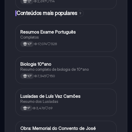
2,697
114
12º
Conteúdos mais populares
9
Resumos Exame Português
Português
Completos
17,074
328
10º
Biologia 10°ano
Biologia
Resumo completo de biologia de 10°ano
7,345
150
10º
Lusíadas de Luís Vaz Camões
Português
Resumo dos Lusíadas
3,476
69
9º
Obra: Memorial do Convento de José
Português