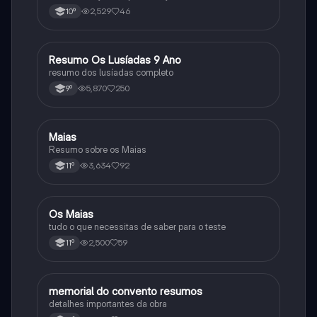
2,529
46
10º
Resumo Os Lusíadas 9 Ano
Português
resumo dos lusíadas completo
5,870
250
9º
Maias
Português
Resumo sobre os Maias
3,634
92
11º
Os Maias
Português
tudo o que necessitas de saber para o teste
2,500
59
11º
memorial do convento resumos
Português
detalhes importantes da obra