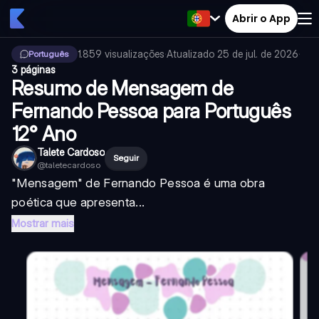
Abrir o App
1.859
visualizações
·
Atualizado
25 de jul. de 2026
·
Português
3 páginas
Resumo de Mensagem de
Fernando Pessoa para Português
12° Ano
Talete Cardoso
Seguir
@
taletecardoso
"Mensagem" de Fernando Pessoa é uma obra
poética que apresenta...
Mostrar mais