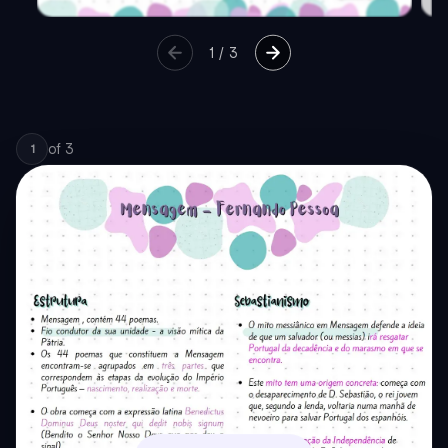
1
/
3
of
3
1