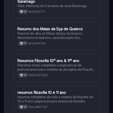
Saramago
Obra: Memorial do Convento de José Saramago
2,942
71
12º
Resumo dos Maias de Eça de Queiroz
Português
Resumo da obra os Maias de Eça de Queiroz.
Naturalismo e realismo, caracterização dos
personagens e contexto histórico.
2,969
34
11º
Resumos Filosofia 10º ano & 11º ano
Filosofia
Resumos muito completos e explicativos de
praticamente toda a matéria da disciplina de Filosofia
no ensino secundário em Portugal @mariiarafael
8,312
202
10º
resumos filosofia 10 e 11 ano
Filosofia
resumos completos de toda a matéria de filosofia de
10 e 11 ano. preparação para exame de filosofia
6,380
127
10º