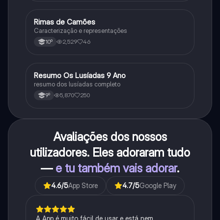
Rimas de Camões
Português
Caracterização e representações
2,529
46
10º
Resumo Os Lusíadas 9 Ano
Português
resumo dos lusíadas completo
5,870
250
9º
Avaliações dos nossos
utilizadores. Eles adoraram tudo
—
e tu também vais adorar
.
4.6
/5
App Store
4.7
/5
Google Play
A App é muito fácil de usar e está nem