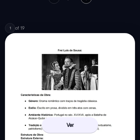
of
19
1
Ver