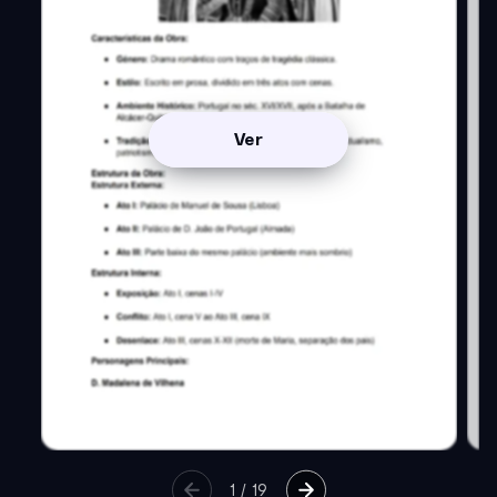
Ver
1
/
19