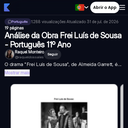
Abrir o App
1.288
visualizações
·
Atualizado
31 de jul. de 2026
·
Português
19 páginas
Análise da Obra Frei Luís de Sousa
- Português 11º Ano
Raquel Monteiro
Seguir
@
raqueldossales
O drama "Frei Luís de Sousa", de Almeida Garrett, é...
Mostrar mais