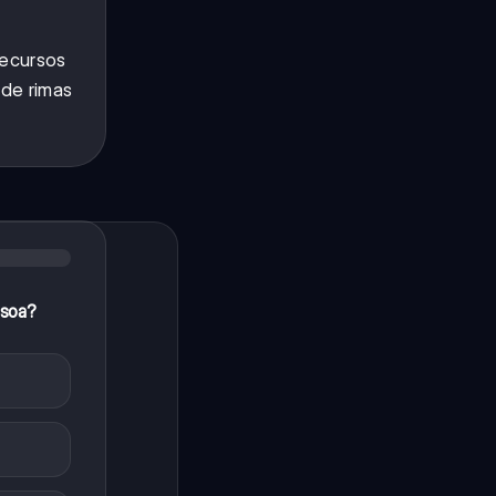
recursos
 de rimas
ssoa?