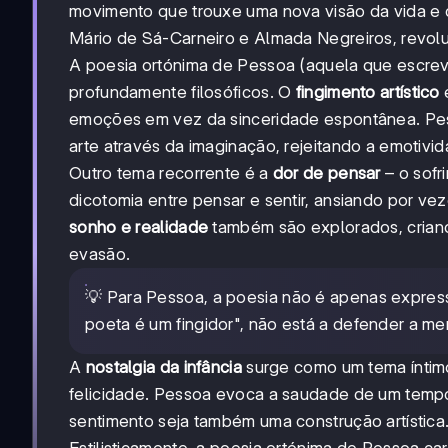
1935
movimento que trouxe uma nova visão da vida e
Mário de Sá-Carneiro e Almada Negreiros, revoluc
A poesia ortónima de Pessoa (aquela que escrev
profundamente filosóficos. O
fingimento artístico
é
emoções em vez da sinceridade espontânea. Pes
arte através da imaginação, rejeitando a emotivid
Outro tema recorrente é a
dor de pensar
– o sofr
dicotomia entre pensar e sentir, ansiando por vez
sonho e realidade
também são explorados, cria
evasão.
💡 Para Pessoa, a poesia não é apenas expres
poeta é um fingidor", não está a defender a men
A
nostalgia da infância
surge como um tema íntimo
felicidade. Pessoa evoca a saudade de um tempo
sentimento seja também uma construção artística