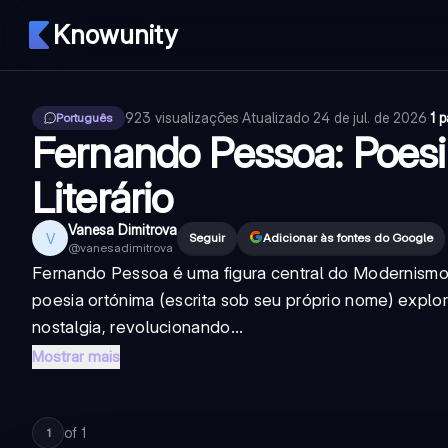
Knowunity
923
visualizações
·
Atualizado
24 de jul. de 2026
·
1 
Português
Fernando Pessoa: Poesi
Literário
Vanesa Dimitrova
V
Seguir
Adicionar às fontes do Google
@
vanesadimitrova
Fernando Pessoa é uma figura central do Modernismo 
poesia ortónima (escrita sob seu próprio nome) explor
nostalgia, revolucionando...
Mostrar mais
of
1
1