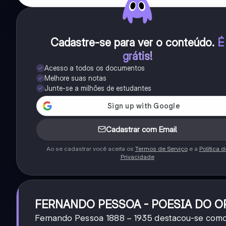
Cadastre-se para ver o conteúdo
.
É
grátis!
Acesso a todos os documentos
Melhore suas notas
Junte-se a milhões de estudantes
Cadastrar com Email
Ao se cadastrar você aceita os
Termos de Serviço
e a
Política d
Privacidade
FERNANDO PESSOA - POESIA DO 
1888-
1888
−
1935
Fernando Pessoa
destacou-se como