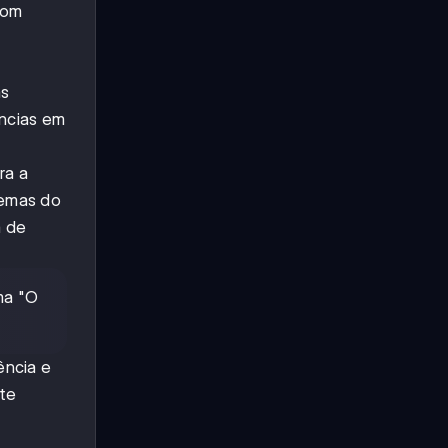
com
as
ncias em
ra a
 temas do
m de
ma "O
ência e
te