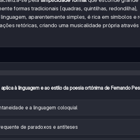
racteriza-se pela
simplicidade formal
que esconde grande
te formas tradicionais (quadras, quintilhas, redondilha),
a linguagem, aparentemente simples, é rica em símbolos e 
ações retóricas, criando uma musicalidade própria através
 aplica à linguagem e ao estilo da poesia ortónima de Fernando Pe
taneidade e a linguagem coloquial
requente de paradoxos e antíteses