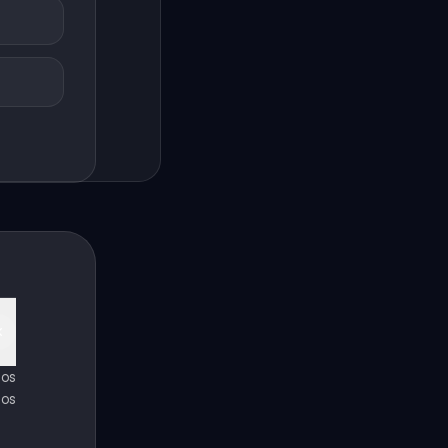
nos
 os