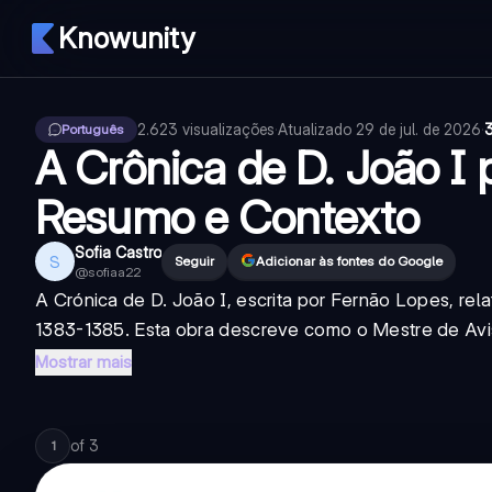
Knowunity
2.623
visualizações
·
Atualizado
29 de jul. de 2026
·
3
Português
A Crônica de D. João I 
Resumo e Contexto
Sofia Castro
S
Seguir
Adicionar às fontes do Google
@
sofiaa22
A Crónica de D. João I, escrita por Fernão Lopes, rela
1383-1385. Esta obra descreve como o Mestre de Avis 
Mostrar mais
of
3
1