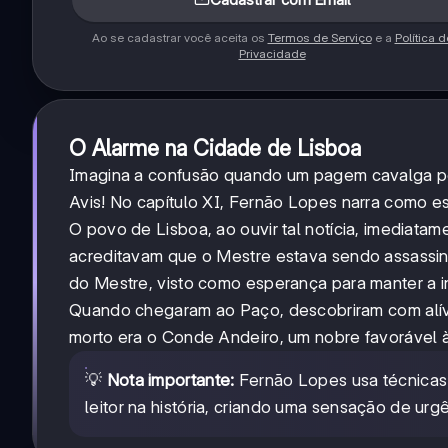
Ao se cadastrar você aceita os
Termos de Serviço
e a
Política d
Privacidade
O Alarme na Cidade de Lisboa
Imagina a confusão quando um pagem cavalga pe
Avis! No capítulo XI, Fernão Lopes narra como es
O povo de Lisboa, ao ouvir tal notícia, imediat
acreditavam que o Mestre estava sendo assassin
do Mestre, visto como esperança para manter a 
Quando chegaram ao Paço, descobriram com alívi
morto era o Conde Andeiro, um nobre favorável à 
💡
Nota importante:
Fernão Lopes usa técnicas 
leitor na história, criando uma sensação de ur