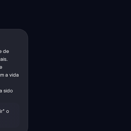
e de
ais.
de
m a vida
a sido
r" o