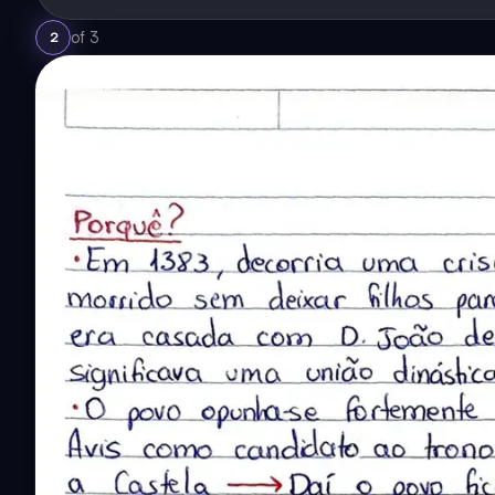
of
3
2