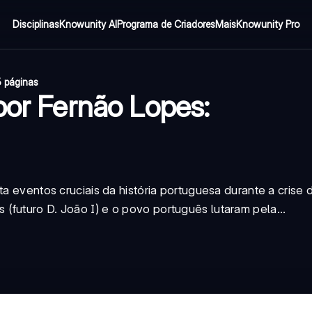
Disciplinas
Knowunity AI
Programa de Criadores
Mais
Knowunity Pro
 páginas
por Fernão Lopes:
ta eventos cruciais da história portuguesa durante a crise 
(futuro D. João I) e o povo português lutaram pela...