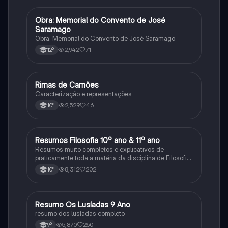
Obra: Memorial do Convento de José
Português
Saramago
Obra: Memorial do Convento de José Saramago
2,942
71
12º
Rimas de Camões
Português
Caracterização e representações
2,529
46
10º
Resumos Filosofia 10º ano & 11º ano
Filosofia
Resumos muito completos e explicativos de
praticamente toda a matéria da disciplina de Filosofia
no ensino secundário em Portugal @mariiarafael
8,312
202
10º
Resumo Os Lusíadas 9 Ano
Português
resumo dos lusíadas completo
5,870
250
9º