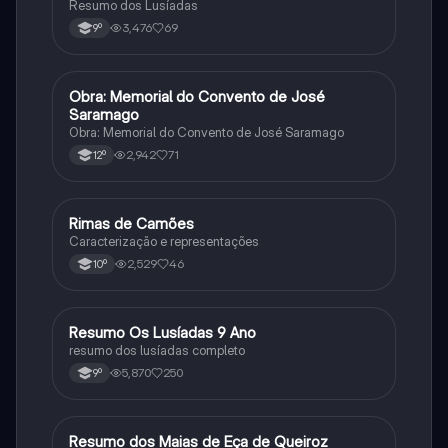
Resumo dos Lusíadas
3,476
69
9º
Obra: Memorial do Convento de José
Português
Saramago
Obra: Memorial do Convento de José Saramago
2,942
71
12º
Rimas de Camões
Português
Caracterização e representações
2,529
46
10º
Resumo Os Lusíadas 9 Ano
Português
resumo dos lusíadas completo
5,870
250
9º
Resumo dos Maias de Eça de Queiroz
Português