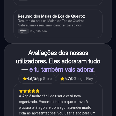
Resumo dos Maias de Eça de Queiroz
Português
Resumo da obra os Maias de Eça de Queiroz.
Naturalismo e realismo, caracterização dos
personagens e contexto histórico.
2,970
34
11º
Avaliações dos nossos
utilizadores. Eles adoraram tudo
—
e tu também vais adorar
.
4.6
/5
App Store
4.7
/5
Google Play
A App é muito fácil de usar e está nem
organizada. Encontrei tudo o que estava à
procura até agora e consegui aprender muito
com as apresentações! Vou usar a app para um