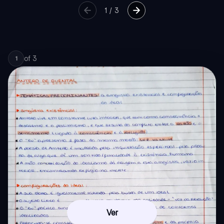
1
/
3
of
3
1
Ver