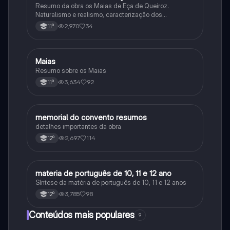
Resumo da obra os Maias de Eça de Queiroz.
Naturalismo e realismo, caracterização dos
personagens e contexto histórico.
2,970
34
11º
Maias
Português
Resumo sobre os Maias
3,634
92
11º
memorial do convento resumos
Português
detalhes importantes da obra
2,697
114
12º
materia de português de 10, 11 e 12 ano
Português
Síntese da matéria de português de 10, 11 e 12 anos
3,785
98
12º
Conteúdos mais populares
9