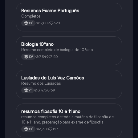
Resumos Exame Português
Português
Completos
17,089
328
10º
Biologia 10°ano
Biologia
Resumo completo de biologia de 10°ano
7,349
150
10º
Lusíadas de Luís Vaz Camões
Português
Resumo dos Lusíadas
3,476
69
9º
resumos filosofia 10 e 11 ano
Filosofia
resumos completos de toda a matéria de filosofia de
10 e 11 ano. preparação para exame de filosofia
6,380
127
10º