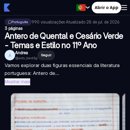
Abrir o App
990
visualizações
·
Atualizado
28 de jul. de 2026
·
Português
3 páginas
Antero de Quental e Cesário Verde
- Temas e Estilo no 11º Ano
Andrea
A
Seguir
@
ads_kwd3g
Vamos explorar duas figuras essenciais da literatura
portuguesa: Antero de...
Mostrar mais