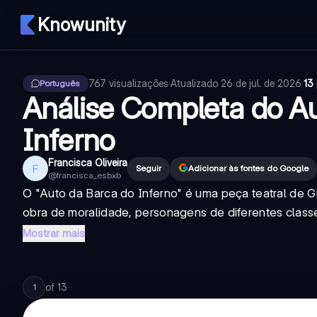
Knowunity
767
visualizações
·
Atualizado
26 de jul. de 2026
·
13
Português
Análise Completa do Au
Inferno
Francisca Oliveira
F
Seguir
Adicionar às fontes do Google
@
francisca_esbxb
O "Auto da Barca do Inferno" é uma peça teatral de G
obra de moralidade, personagens de diferentes class
Mostrar mais
of
13
1