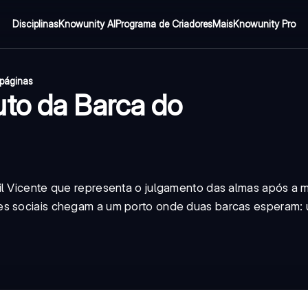
Disciplinas
Knowunity AI
Programa de Criadores
Mais
Knowunity Pro
 páginas
to da Barca do
il Vicente que representa o julgamento das almas após a 
es sociais chegam a um porto onde duas barcas esperam: 