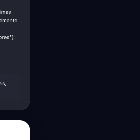
rimas
temente
ores"):
is,