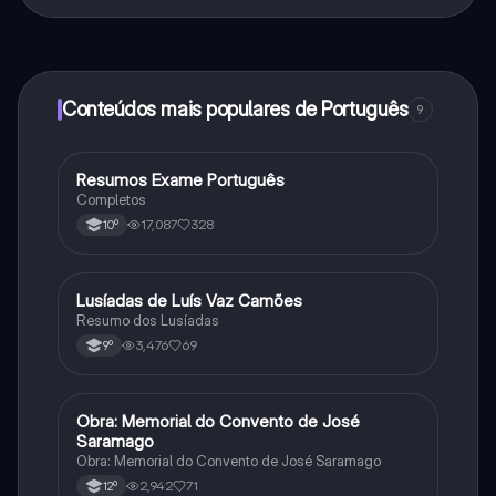
Sim, tem acesso gratuito ao conteúdo da aplicação e
ao nosso companheiro de IA. Para desbloquear
determinadas funcionalidades da aplicação, pode
adquirir o Knowunity Pro.
Conteúdos mais populares de Português
9
Resumos Exame Português
Português
Completos
17,087
328
10º
Lusíadas de Luís Vaz Camões
Português
Resumo dos Lusíadas
3,476
69
9º
Obra: Memorial do Convento de José
Português
Saramago
Obra: Memorial do Convento de José Saramago
2,942
71
12º