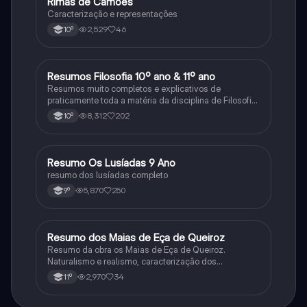
Rimas de Camões
Português
Caracterização e representações
2,529
46
10º
Resumos Filosofia 10º ano & 11º ano
Filosofia
Resumos muito completos e explicativos de
praticamente toda a matéria da disciplina de Filosofia
no ensino secundário em Portugal @mariiarafael
8,312
202
10º
Resumo Os Lusíadas 9 Ano
Português
resumo dos lusíadas completo
5,870
250
9º
Resumo dos Maias de Eça de Queiroz
Português
Resumo da obra os Maias de Eça de Queiroz.
Naturalismo e realismo, caracterização dos
personagens e contexto histórico.
2,970
34
11º