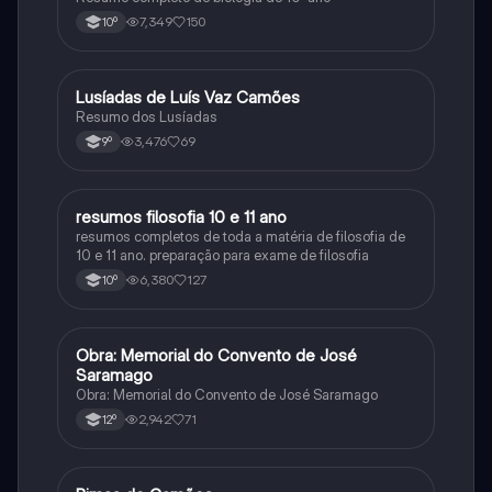
7,349
150
10º
Lusíadas de Luís Vaz Camões
Português
Resumo dos Lusíadas
3,476
69
9º
resumos filosofia 10 e 11 ano
Filosofia
resumos completos de toda a matéria de filosofia de
10 e 11 ano. preparação para exame de filosofia
6,380
127
10º
Obra: Memorial do Convento de José
Português
Saramago
Obra: Memorial do Convento de José Saramago
2,942
71
12º