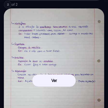
of
2
2
Ver