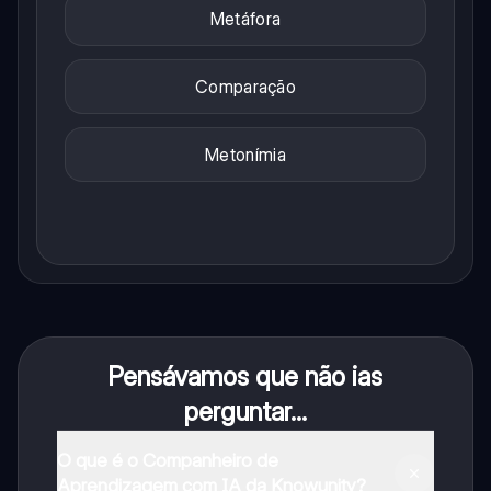
Metáfora
Comparação
Metonímia
Pensávamos que não ias
perguntar...
O que é o Companheiro de
Aprendizagem com IA da Knowunity?