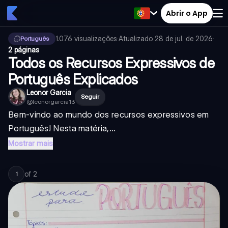
Abrir o App
1.076
visualizações
·
Atualizado
28 de jul. de 2026
·
Português
2 páginas
Todos os Recursos Expressivos de
Português Explicados
Leonor Garcia
Seguir
@
leonorgarcia13
Bem-vindo ao mundo dos recursos expressivos em
Português! Nesta matéria,...
Mostrar mais
of
2
1