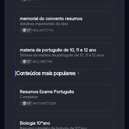
memorial do convento resumos
Português
detalhes importantes da obra
2,697
114
12º
materia de português de 10, 11 e 12 ano
Português
Síntese da matéria de português de 10, 11 e 12 anos
3,785
98
12º
Conteúdos mais populares
9
Resumos Exame Português
Português
Completos
17,087
328
10º
Biologia 10°ano
Biologia
Resumo completo de biologia de 10°ano