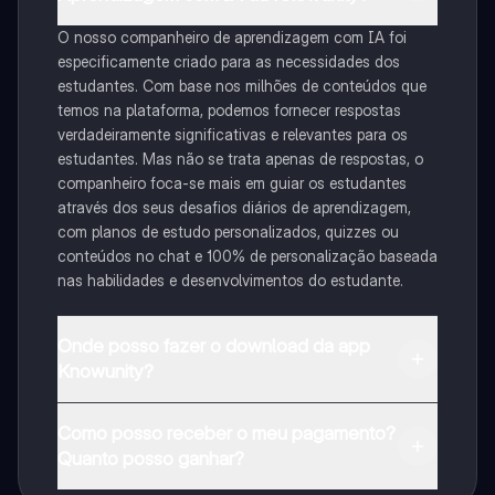
O nosso companheiro de aprendizagem com IA foi
especificamente criado para as necessidades dos
estudantes. Com base nos milhões de conteúdos que
temos na plataforma, podemos fornecer respostas
verdadeiramente significativas e relevantes para os
estudantes. Mas não se trata apenas de respostas, o
companheiro foca-se mais em guiar os estudantes
através dos seus desafios diários de aprendizagem,
com planos de estudo personalizados, quizzes ou
conteúdos no chat e 100% de personalização baseada
nas habilidades e desenvolvimentos do estudante.
Onde posso fazer o download da app
Knowunity?
Pode descarregar a aplicação na Google Play Store e
Como posso receber o meu pagamento?
na Apple App Store.
Quanto posso ganhar?