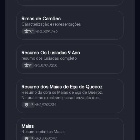
Rimas de Camões
Português
Caracterização e representações
2,529
46
10º
Resumo Os Lusíadas 9 Ano
Português
resumo dos lusíadas completo
5,870
250
9º
Resumo dos Maias de Eça de Queiroz
Português
Resumo da obra os Maias de Eça de Queiroz.
Naturalismo e realismo, caracterização dos
personagens e contexto histórico.
2,970
34
11º
Maias
Português
Resumo sobre os Maias
3,634
92
11º