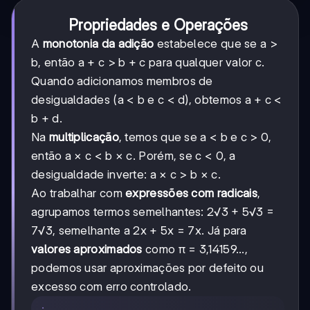
Propriedades e Operações
A
monotonia da adição
estabelece que se a >
b, então a + c > b + c para qualquer valor c.
Quando adicionamos membros de
desigualdades (a < b e c < d), obtemos a + c <
b + d.
Na
multiplicação
, temos que se a < b e c > 0,
então a × c < b × c. Porém, se c < 0, a
desigualdade inverte: a × c > b × c.
Ao trabalhar com
expressões com radicais
,
agrupamos termos semelhantes: 2√3 + 5√3 =
7√3, semelhante a 2x + 5x = 7x. Já para
valores aproximados
como π = 3,14159...,
podemos usar aproximações por defeito ou
excesso com erro controlado.