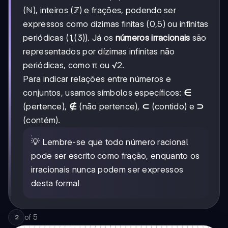
(ℕ), inteiros (ℤ) e frações, podendo ser
expressos como dízimas finitas (0,5) ou infinitas
periódicas (1,(3)). Já os
números irracionais
são
representados por dízimas infinitas não
periódicas, como π ou √2.
Para indicar relações entre números e
conjuntos, usamos símbolos específicos:
∈
(pertence),
∉
(não pertence),
⊂
(contido) e
⊃
(contém).
💡 Lembre-se que todo número racional
pode ser escrito como fração, enquanto os
irracionais nunca podem ser expressos
desta forma!
of
5
2