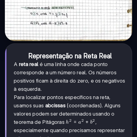
Representação na Reta Real
A
reta real
é uma linha onde cada ponto
corresponde a um número real. Os números
positivos ficam à direita do zero, e os negativos
à esquerda.
Para localizar pontos específicos na reta,
usamos suas
abcissas
(coordenadas). Alguns
valores podem ser determinados usando o
2
2
2
h²
=
+
teorema de Pitágoras
,
h
a
b
=
especialmente quando precisamos representar
a²