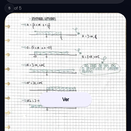
of
5
5
Ver