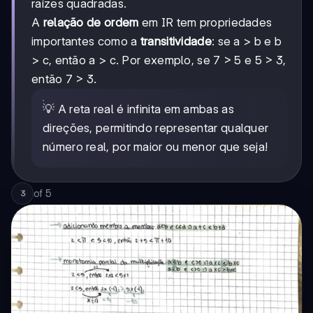
raízes quadradas.
+
b²
A
relação de ordem
em IR tem propriedades
importantes como a
transitividade
: se a > b e b
> c, então a > c. Por exemplo, se 7 > 5 e 5 > 3,
então 7 > 3.
💡 A reta real é infinita em ambas as
direções, permitindo representar qualquer
número real, por maior ou menor que seja!
of
5
3