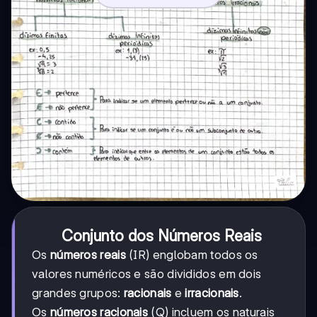
Conjunto dos Números Reais
Os
números reais
(IR) englobam todos os
valores numéricos e são divididos em dois
grandes grupos:
racionais
e
irracionais
.
Os
números racionais
(Q) incluem os naturais