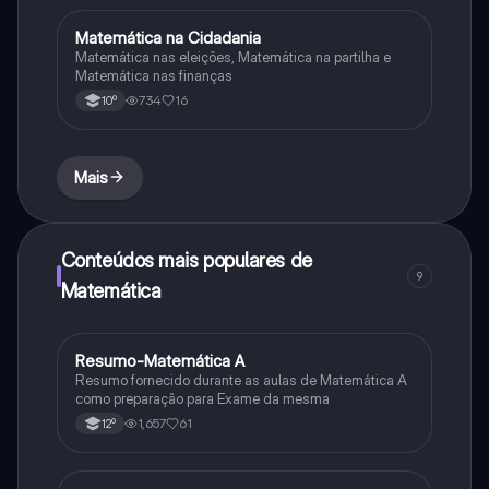
Matemática na Cidadania
Matemática
Matemática nas eleições, Matemática na partilha e
Matemática nas finanças
734
16
10º
Mais
Conteúdos mais populares de
9
Matemática
Resumo-Matemática A
Matemática
Resumo fornecido durante as aulas de Matemática A
como preparação para Exame da mesma
1,657
61
12º