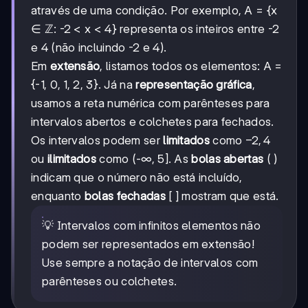
através de uma condição. Por exemplo, A = {x
∈ ℤ: -2 < x < 4} representa os inteiros entre -2
e 4 (não incluindo -2 e 4).
Em
extensão
, listamos todos os elementos: A =
{-1, 0, 1, 2, 3}. Já na
representação gráfica
,
usamos a reta numérica com parênteses para
intervalos abertos e colchetes para fechados.
-2,
−
2
,
4
Os intervalos podem ser
limitados
como
4
ou
ilimitados
como (-∞, 5]. As
bolas abertas
( )
indicam que o número não está incluído,
enquanto
bolas fechadas
[ ] mostram que está.
💡 Intervalos com infinitos elementos não
podem ser representados em extensão!
Use sempre a notação de intervalos com
parênteses ou colchetes.