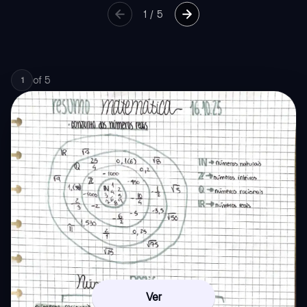
1
/
5
of
5
1
Ver