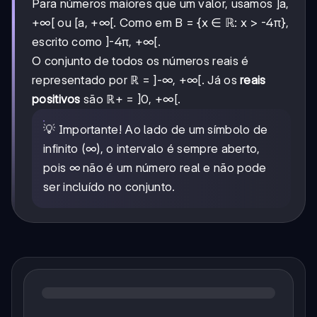
Para números maiores que um valor, usamos ]a,
+∞[ ou [a, +∞[. Como em B = {x ∈ ℝ: x > -4π},
escrito como ]-4π, +∞[.
O conjunto de todos os números reais é
representado por ℝ = ]-∞, +∞[. Já os
reais
positivos
são ℝ+ = ]0, +∞[.
💡 Importante! Ao lado de um símbolo de
infinito (∞), o intervalo é sempre aberto,
pois ∞ não é um número real e não pode
ser incluído no conjunto.