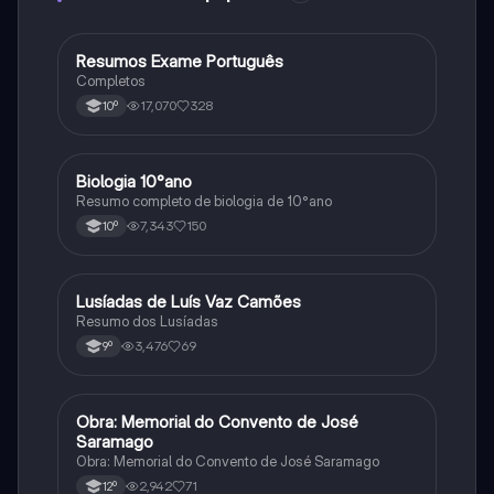
Resumos Exame Português
Português
Completos
17,070
328
10º
Biologia 10°ano
Biologia
Resumo completo de biologia de 10°ano
7,343
150
10º
Lusíadas de Luís Vaz Camões
Português
Resumo dos Lusíadas
3,476
69
9º
Obra: Memorial do Convento de José
Português
Saramago
Obra: Memorial do Convento de José Saramago
2,942
71
12º