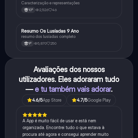
Caracterização e representações
2,526
46
10º
Resumo Os Lusíadas 9 Ano
Português
resumo dos lusíadas completo
5,870
250
9º
Avaliações dos nossos
utilizadores. Eles adoraram tudo
—
e tu também vais adorar
.
4.6
/5
App Store
4.7
/5
Google Play
A App é muito fácil de usar e está nem
organizada. Encontrei tudo o que estava à
procura até agora e consegui aprender muito