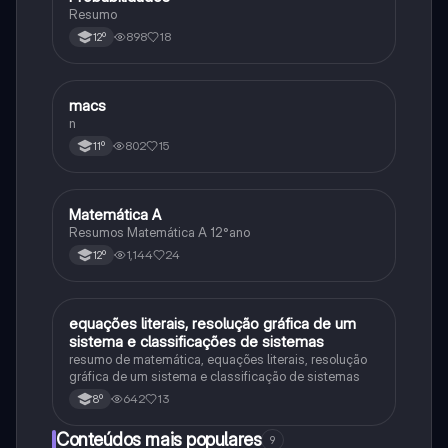
Resumo
898
18
12º
macs
Matemática
n
802
15
11º
Matemática A
Matemática
Resumos Matemática A 12°ano
1,144
24
12º
equações literais, resolução gráfica de um
Matemática
sistema e classificações de sistemas
resumo de matemática, equações literais, resolução
gráfica de um sistema e classificação de sistemas
642
13
8º
Conteúdos mais populares
9