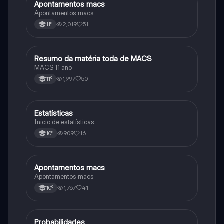
Apontamentos macs
Matemática
Apontamentos macs
2,019
51
11º
Resumo da matéria toda de MACS
Matemática
MACS 11 ano
1,997
50
11º
Estatísticas
Matemática
Inicio de estatísticas
909
16
10º
Apontamentos macs
Matemática
Apontamentos macs
1,767
41
10º
Probabilidades
Matemática