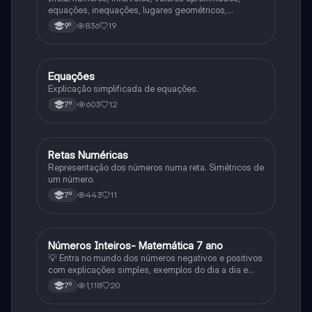
equações, inequações, lugares geométricos,
trigonometria e muito mais!
836
19
9º
Equações
Matemática
Explicação simplificada de equações.
603
12
7º
Retas Numéricas
Matemática
Representação dos números numa reta. Simétricos de
um número.
443
11
7º
Números Inteiros- Matemática 7 ano
Matemática
💡 Entra no mundo dos números negativos e positivos
com explicações simples, exemplos do dia a dia e
exercícios práticos! Neste slide vais aprender a: ✅
1,118
20
7º
Identificar e comparar números inteiros ✅ Usar a reta
numérica com confiança ✅ Resolver problemas com