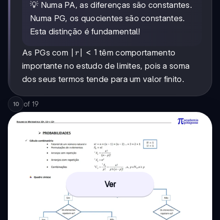
💡 Numa PA, as diferenças são constantes.
Numa PG, os quocientes são constantes.
Esta distinção é fundamental!
|r|
∣
∣
<
1
As PGs com
têm comportamento
r
<
importante no estudo de limites, pois a soma
1
dos seus termos tende para um valor finito.
of
19
10
Ver