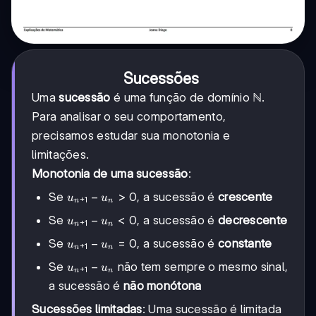
Sucessões
Uma
sucessão
é uma função de domínio ℕ.
Para analisar o seu comportamento,
precisamos estudar sua monotonia e
limitações.
Monotonia de uma sucessão
:
u_{n+1}
−
>
0
Se
, a sucessão é
crescente
u
u
+
1
n
n
- u_n >
u_{n+1}
−
<
0
Se
, a sucessão é
decrescente
u
u
+
1
0
n
n
- u_n <
u_{n+1}
−
=
0
Se
, a sucessão é
constante
u
u
+
1
0
n
n
- u_n =
u_{n+1}
−
Se
não tem sempre o mesmo sinal,
u
u
+
1
0
n
n
- u_n
a sucessão é
não monótona
Sucessões limitadas
: Uma sucessão é limitada