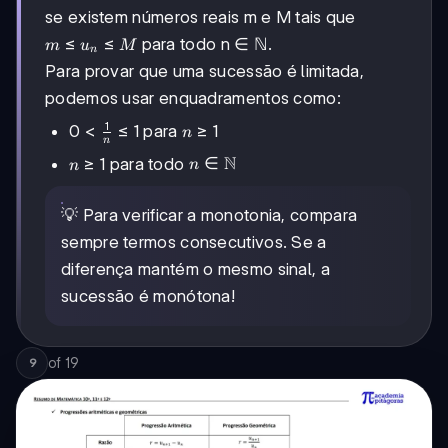
se existem números reais m e M tais que
m
≤
≤
para todo n ∈ ℕ.
m
u
M
n
≤
Para provar que uma sucessão é limitada,
u_n
podemos usar enquadramentos como:
≤
M
1
0 <
0
<
≤
1
n
≥
1
para
n
n
\frac{1}
\geq
n \in
N
∈
n
≥
1
para todo
n
n
{n}
1
\mathbb{N}
\geq
\leq 1
1
💡 Para verificar a monotonia, compara
sempre termos consecutivos. Se a
diferença mantém o mesmo sinal, a
sucessão é monótona!
of
19
9