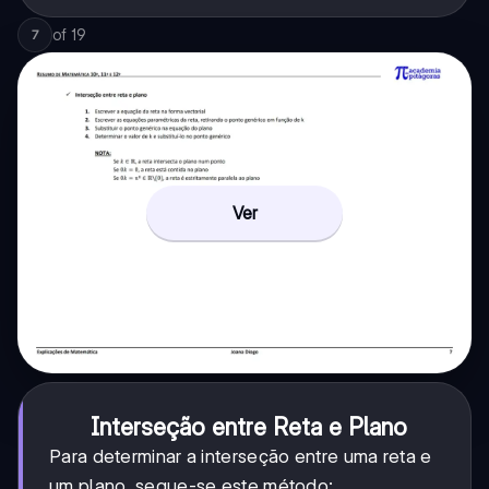
of
19
7
Ver
Interseção entre Reta e Plano
Para determinar a interseção entre uma reta e
um plano, segue-se este método: