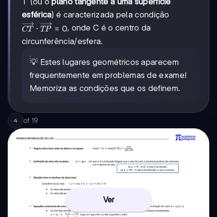
T (ou o
plano tangente a uma superfície
esférica
) é caracterizada pela condição
\overrightarrow{CT}
, onde C é o centro da
⋅
=
0
CT
TP
\cdot
circunferência/esfera.
\overrightarrow{TP}
= 0
💡 Estes lugares geométricos aparecem
frequentemente em problemas de exame!
Memoriza as condições que os definem.
of
19
4
Ver