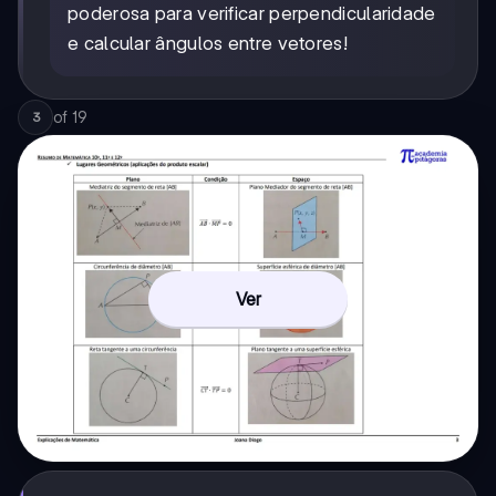
poderosa para verificar perpendicularidade
f) =
ad +
e calcular ângulos entre vetores!
be +
cf
of
19
3
Ver