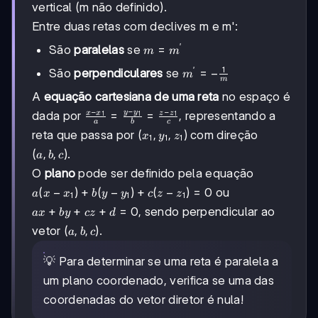
=
= 90°
vertical (m não definido).
0
Entre duas retas com declives m e m':
′
m
=
São
paralelas
se
m
m
=
1
′
m' = -
=
−
São
perpendiculares
se
m
m'
m
\frac{1}
A
equação cartesiana de uma reta
no espaço é
{m}
−
−
−
y
y
\frac{x-
=
=
x
x
z
z
dada por
, representando a
1
1
1
a
b
c
x_1}{a}
(x_1,
(
,
,
)
reta que passa por
com direção
x
y
z
1
1
1
=
y_1,
(a,
(
,
,
)
.
a
b
c
\frac{y-
z_1)
b,
y_1}{b}
O
plano
pode ser definido pela equação
c)
=
a(x
(
−
)
+
(
−
)
+
(
−
)
=
0
ou
a
x
x
b
y
y
c
z
z
1
1
1
\frac{z-
-
ax
+
+
+
=
0
, sendo perpendicular ao
a
x
b
y
cz
d
z_1}{c}
x_1)
+
(a,
(
,
,
)
vetor
.
a
b
c
+
by
b,
b(y
+
c)
💡 Para determinar se uma reta é paralela a
-
cz
y_1)
um plano coordenado, verifica se uma das
+
+
d
coordenadas do vetor diretor é nula!
c(z
=