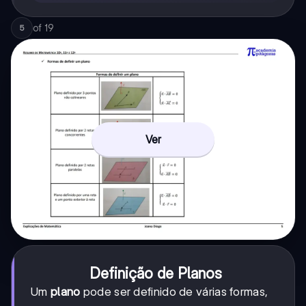
-
0
z_1)
of
19
= 0
5
Ver
Definição de Planos
Um
plano
pode ser definido de várias formas,