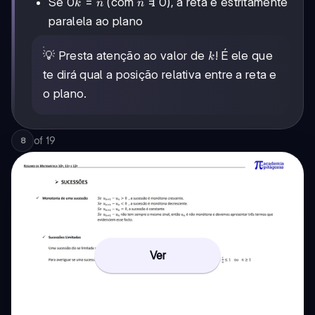
0k
0
=
n

=
0
Se
(com
), a reta é estritamente
k
n
n
=
\neq
paralela ao plano
n
0
k
💡 Presta atenção ao valor de
! É ele que
k
te dirá qual a posição relativa entre a reta e
o plano.
of
19
8
Ver