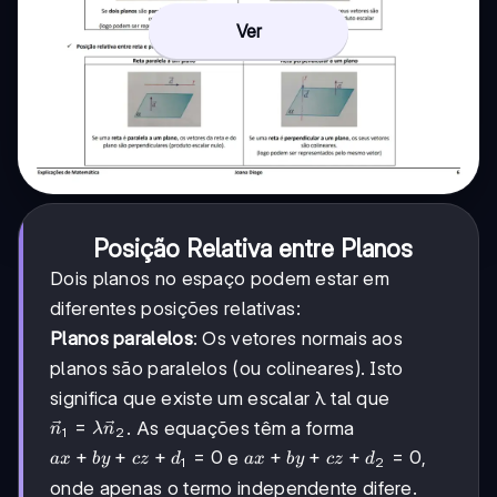
Ver
Posição Relativa entre Planos
Dois planos no espaço podem estar em
diferentes posições relativas:
Planos paralelos
: Os vetores normais aos
planos são paralelos (ou colineares). Isto
significa que existe um escalar λ tal que
\vec{n}_1
=
. As equações têm a forma
n
λ
n
1
2
=
ax
+
+
+
=
0
ax
+
+
+
=
0
e
,
a
x
b
y
cz
d
a
x
b
y
cz
d
1
2
λ\vec{n}_2
+
+
onde apenas o termo independente difere.