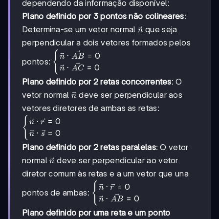
dependendo da informação disponível:
Plano definido por 3 pontos não colineares
:
\vec{n}
Determina-se um vetor normal
que seja
n
perpendicular a dois vetores formados pelos
\begin{cases}
{
⋅
=
0
n
A
B
pontos:
\vec{n} \cdot
⋅
=
0
n
A
C
\vec{AB} = 0
Plano definido por 2 retas concorrentes
: O
\\ \vec{n}
\cdot
\vec{n}
vetor normal
deve ser perpendicular aos
n
\vec{AC} = 0
vetores diretores de ambas as retas:
\end{cases}
\begin{cases}
{
⋅
=
0
n
r
\vec{n} \cdot
⋅
=
0
n
s
\vec{r} = 0 \\
Plano definido por 2 retas paralelas
: O vetor
\vec{n} \cdot
\vec{s} = 0
\vec{n}
normal
deve ser perpendicular ao vetor
n
\end{cases}
diretor comum às retas e a um vetor que una
\begin{cases}
{
⋅
=
0
n
r
pontos de ambas:
\vec{n} \cdot
⋅
=
0
n
A
B
\vec{r} = 0 \\
Plano definido por uma reta e um ponto
\vec{n} \cdot