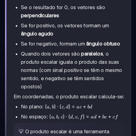
\times
\cos(\overrightarrow{u}^\wedge\overrightarrow{v})
Se o resultado for 0, os vetores são
perpendiculares
Se for positivo, os vetores formam um
ângulo agudo
Se for negativo, formam um
ângulo obtuso
Quando dois vetores são
paralelos
, o
produto escalar iguala o produto das suas
normas (com sinal positivo se têm o mesmo
sentido, e negativo se têm sentidos
opostos)
Em coordenadas, o produto escalar calcula-se:
(a, b)
(
,
)
⋅
(
,
)
=
+
No plano:
a
b
c
d
a
c
b
d
\cdot
(a, b,
(
,
,
)
⋅
(
,
,
)
=
+
+
No espaço:
a
b
c
d
e
f
a
d
b
e
c
f
(c, d)
c)
= ac
\cdot
+ bd
💡 O produto escalar é uma ferramenta
(d, e,