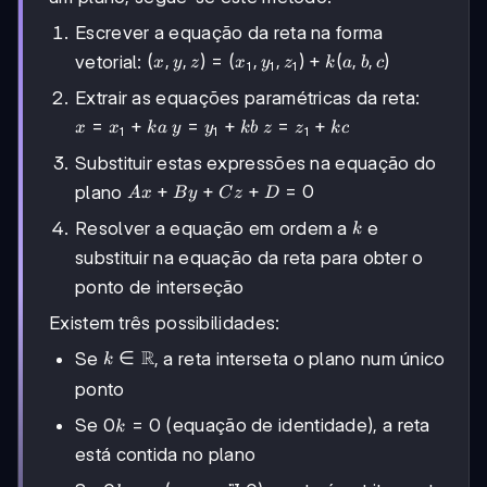
Escrever a equação da reta na forma
(x,y,z) =
(
,
,
)
=
(
,
,
)
+
(
,
,
)
vetorial:
x
y
z
x
y
z
k
a
b
c
1
1
1
(x_1,y_1,z_1)
Extrair as equações paramétricas da reta:
+ k(a,b,c)
x
=
+
y
=
+
z
=
+
x
x
ka
y
y
kb
z
z
k
c
1
1
1
=
=
=
Substituir estas expressões na equação do
x_1
y_1
z_1
+
Ax
+
+
+
+
+
=
0
plano
A
x
B
y
C
z
D
ka
+
kb
kc
k
Resolver a equação em ordem a
e
k
By
+
substituir na equação da reta para obter o
Cz
ponto de interseção
+
D
Existem três possibilidades:
=
k \in
R
∈
Se
, a reta interseta o plano num único
k
0
\mathbb{R}
ponto
0k
0
=
0
Se
(equação de identidade), a reta
k
=
está contida no plano
0