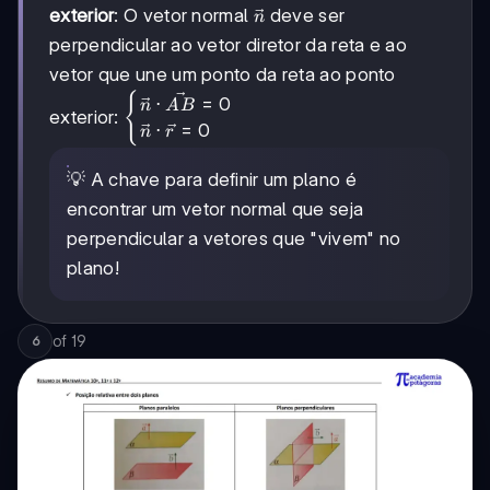
\vec{AB} = 0
\vec{n}
exterior
: O vetor normal
deve ser
n
\end{cases}
perpendicular ao vetor diretor da reta e ao
vetor que une um ponto da reta ao ponto
\begin{cases}
{
⋅
=
0
n
A
B
exterior:
\vec{n} \cdot
⋅
=
0
n
r
\vec{AB} = 0
\\ \vec{n}
💡 A chave para definir um plano é
\cdot \vec{r}
= 0
encontrar um vetor normal que seja
\end{cases}
perpendicular a vetores que "vivem" no
plano!
of
19
6