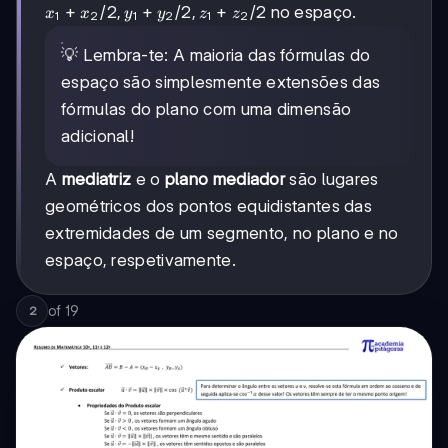
y₁+y₂/2
x₁+x₂/2,
+
/2
,
+
/2
,
+
/2
no espaço.
x
x
y
y
z
z
1
2
1
2
1
2
y₁+y₂/2,
z₁+z₂/2
💡 Lembra-te: A maioria das fórmulas do
espaço são simplesmente extensões das
fórmulas do plano com uma dimensão
adicional!
A
mediatriz
e o
plano mediador
são lugares
geométricos dos pontos equidistantes das
extremidades de um segmento, no plano e no
espaço, respetivamente.
of
19
2