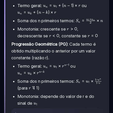
u_n =
=
+
(
−
1
)
×
Termo geral:
ou
u
u
n
r
1
n
u_1 +
u_n =
=
+
(
−
)
×
u
u
n
k
r
n
k
(n-1)
u_k +
+
\times
S_n =
=
×
u
u
Soma dos n primeiros termos:
1
S
n
n
(n-k)
n
2
r
\frac{u_1
\times
r
>
0
Monotonia: crescente se
,
r
+ u_n}
r
>
r
<
0
{2}
r
=
0
decrescente se
, constante se
r
r
0
<
\times n
=
Progressão Geométrica (PG)
: Cada termo é
0
0
obtido multiplicando o anterior por um valor
constante (razão r).
−
1
u_n =
=
×
Termo geral:
ou
n
u
u
r
1
n
u_1
−
u_n =
=
×
n
k
u
u
r
n
k
\times
u_k
1
−
n
S_n =
=
×
r
r^{n-
Soma dos n primeiros termos:
S
u
1
\times
n
1
−
r
u_1
1}
r^{n-
r

=
1
(para
)
r
\times
k}
\neq
\frac{1-
Monotonia: depende do valor de r e do
1
r^n}{1-
u_1
sinal de
u
1
r}