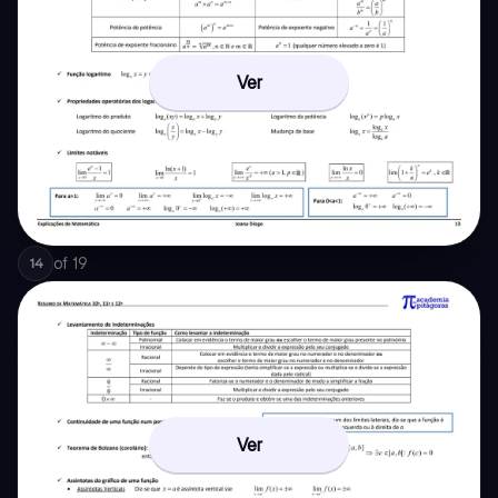
Ver
of
19
14
Ver