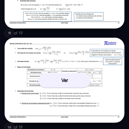
of
19
15
Ver
of
19
16