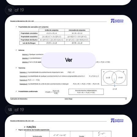
of
19
12
Ver
of
19
13