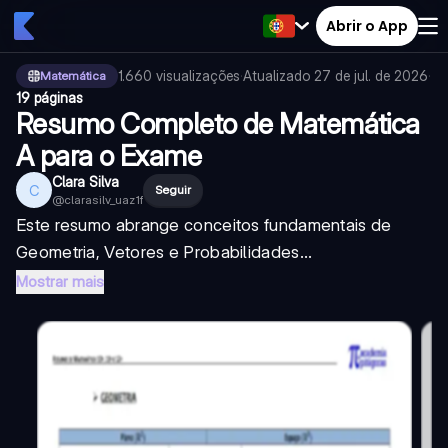
Abrir o App
1.660
visualizações
·
Atualizado
27 de jul. de 2026
·
Matemática
19 páginas
Resumo Completo de Matemática
A para o Exame
Clara Silva
C
Seguir
@
clarasilv_uaz1f
Este resumo abrange conceitos fundamentais de
Geometria, Vetores e Probabilidades...
Mostrar mais