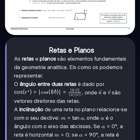
Retas e Planos
As
retas
e
planos
são elementos fundamentais
da geometria analítica. Eis como os podemos
representar:
O
ângulo entre duas retas
é dado por
∣
⋅
∣
u
v
\cos(r^s) =
cos
(
)
=
∣
(
^
^
)
∣
=
s
\vec{u}
\vec{v}
, onde
e
são
r
cos
u
v
u
v
∣
∣∣
∣
u
v
|cos(\hat{u}\hat{v})| =
vetores diretores das retas.
\frac{|\vec{u}\cdot\vec{v}|}
A
inclinação
de uma reta no plano relaciona-se
{|\vec{u}||\vec{v}|}
m =
=
tan
\alpha
com o seu declive:
, onde
é o
m
α
α
\tan\alpha
\alpha
=
0°
ângulo com o eixo das abcissas. Se
, a
α
= 0°
m
=
0
\alpha
=
90°
reta é horizontal
; se
, a reta é
m
α