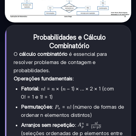
Probabilidades e Cálculo
Combinatório
O
cálculo combinatório
é essencial para
resolver problemas de contagem e
probabilidades.
Operações fundamentais
:
n! = n
!
=
×
(
−
1
)
×
...
×
2
×
1
Fatorial
:
(com
n
n
n
\times
0!
0
!
=
1
1!
1
!
=
1
e
)
(n-1)
=
=
\times
P_n
=
!
Permutações
:
(número de formas de
P
n
1
1
n
...
=
ordenar n elementos distintos)
\times
n!
!
A^n_p =
=
n
n
2
Arranjos sem repetição
:
A
(
−
)!
p
n
p
\frac{n!}
\times
(seleções ordenadas de p elementos entre