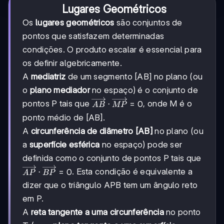
Lugares Geométricos
Os
lugares geométricos
são conjuntos de
pontos que satisfazem determinadas
condições. O produto escalar é essencial para
os definir algebricamente.
A
mediatriz
de um segmento [AB] no plano (ou
o
plano mediador
no espaço) é o conjunto de
\overrightarrow{AB}
pontos P tais que
, onde M é o
⋅
=
0
A
B
MP
\cdot
ponto médio de [AB].
\overrightarrow{MP}
A
circunferência de diâmetro [AB]
no plano (ou
= 0
a
superfície esférica
no espaço) pode ser
definida como o conjunto de pontos P tais que
\overrightarrow{AP}
. Esta condição é equivalente a
⋅
=
0
A
P
BP
\cdot
dizer que o triângulo APB tem um ângulo reto
\overrightarrow{BP}
em P.
= 0
A
reta tangente a uma circunferência
no ponto