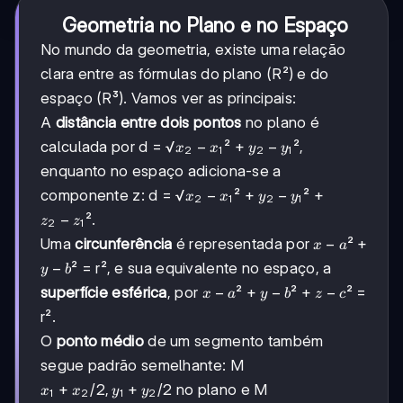
Geometria no Plano e no Espaço
No mundo da geometria, existe uma relação
clara entre as fórmulas do plano (R²) e do
espaço (R³). Vamos ver as principais:
A
distância entre dois pontos
no plano é
x₂-
−
y₂-
−
calculada por d = √
² +
²,
x
x
y
y
2
1
2
1
x₁
y₁
enquanto no espaço adiciona-se a
x₂-
−
y₂-
−
componente z: d = √
² +
² +
x
x
y
y
2
1
2
1
x₁
y₁
z₂-
−
².
z
z
2
1
z₁
x-
−
Uma
circunferência
é representada por
² +
x
a
a
y-
−
² = r², e sua equivalente no espaço, a
y
b
b
x-
−
y-
−
z-
−
superfície esférica
, por
² +
² +
² =
x
a
y
b
z
c
a
b
c
r².
O
ponto médio
de um segmento também
segue padrão semelhante: M
x₁+x₂/2,
+
/2
,
+
/2
no plano e M
x
x
y
y
1
2
1
2