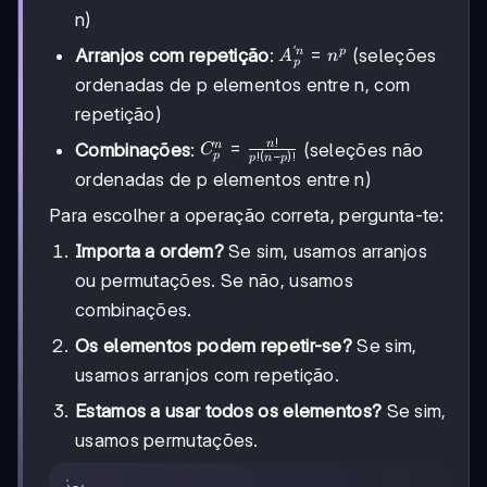
{(n-p)!}
1
n)
′
A'^n_p
=
n
p
Arranjos com repetição
:
(seleções
A
n
p
= n^p
ordenadas de p elementos entre n, com
repetição)
!
C^n_p
=
n
n
Combinações
:
(seleções não
C
!
(
−
)!
p
p
n
p
=
ordenadas de p elementos entre n)
\frac{n!}
{p!(n-
Para escolher a operação correta, pergunta-te:
p)!}
Importa a ordem?
Se sim, usamos arranjos
ou permutações. Se não, usamos
combinações.
Os elementos podem repetir-se?
Se sim,
usamos arranjos com repetição.
Estamos a usar todos os elementos?
Se sim,
usamos permutações.