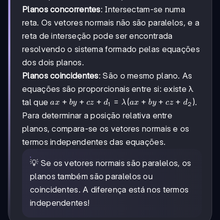
by
by
Planos concorrentes
: Intersectam-se numa
+
+
cz
cz
reta. Os vetores normais não são paralelos, e a
+
+
reta de interseção pode ser encontrada
d_1
d_2
resolvendo o sistema formado pelas equações
=
= 0
0
dos dois planos.
Planos coincidentes
: São o mesmo plano. As
equações são proporcionais entre si: existe λ
ax +
+
+
+
=
(
+
+
+
)
tal que
.
a
x
b
y
cz
d
λ
a
x
b
y
cz
d
1
2
by +
Para determinar a posição relativa entre
cz +
planos, compara-se os vetores normais e os
d_1
=
termos independentes das equações.
λ(ax
+ by
💡 Se os vetores normais são paralelos, os
+ cz
planos também são paralelos ou
+
coincidentes. A diferença está nos termos
d_2)
independentes!