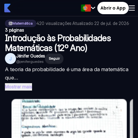
Abrir o App
420
visualizações
·
Atualizado
22 de jul. de 2026
·
Matemática
3 páginas
Introdução às Probabilidades
Matemáticas (12º Ano)
Jénifer Guedes
J
Seguir
@
jeniferguedes
A teoria da probabilidade é uma área da matemática
que...
Mostrar mais