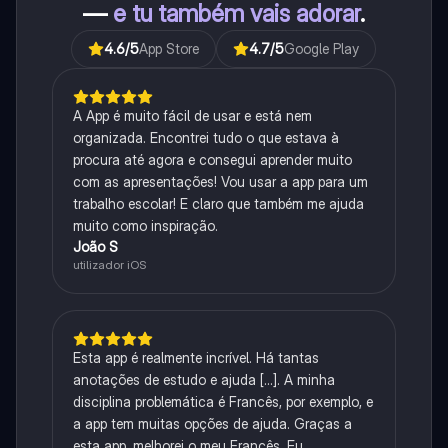
—
e tu também vais adorar
.
4.6
/5
App Store
4.7
/5
Google Play
A App é muito fácil de usar e está nem
organizada. Encontrei tudo o que estava à
procura até agora e consegui aprender muito
com as apresentações! Vou usar a app para um
trabalho escolar! E claro que também me ajuda
muito como inspiração.
João S
utilizador iOS
Esta app é realmente incrível. Há tantas
anotações de estudo e ajuda [...]. A minha
disciplina problemática é Francês, por exemplo, e
a app tem muitas opções de ajuda. Graças a
esta app, melhorei o meu Francês. Eu