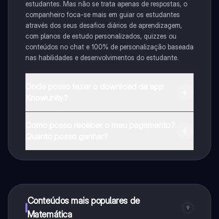
estudantes. Mas não se trata apenas de respostas, o
companheiro foca-se mais em guiar os estudantes
através dos seus desafios diários de aprendizagem,
com planos de estudo personalizados, quizzes ou
conteúdos no chat e 100% de personalização baseada
nas habilidades e desenvolvimentos do estudante.
Onde posso fazer o download da app
Knowunity?
Pode descarregar a aplicação na Google Play Store e
Como posso receber o meu pagamento?
na Apple App Store.
Quanto posso ganhar?
Sim, tem acesso gratuito ao conteúdo da aplicação e
ao nosso companheiro de IA. Para desbloquear
determinadas funcionalidades da aplicação, pode
adquirir o Knowunity Pro.
Conteúdos mais populares de
9
Matemática