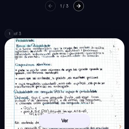
1
/
3
of
3
1
Ver