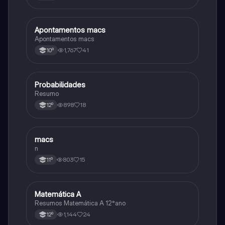
Apontamentos macs
Matemática
Apontamentos macs
1,767
41
10º
Probabilidades
Matemática
Resumo
898
18
12º
macs
Matemática
n
803
15
11º
Matemática A
Matemática
Resumos Matemática A 12°ano
1,144
24
12º