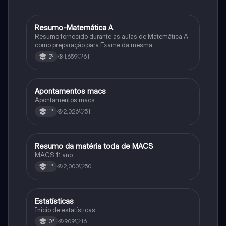
Resumo-Matemática A
Matemática
Resumo fornecido durante as aulas de Matemática A
como preparação para Exame da mesma
1,659
61
12º
Apontamentos macs
Matemática
Apontamentos macs
2,026
51
11º
Resumo da matéria toda de MACS
Matemática
MACS 11 ano
2,000
50
11º
Estatísticas
Matemática
Inicio de estatísticas
909
16
10º