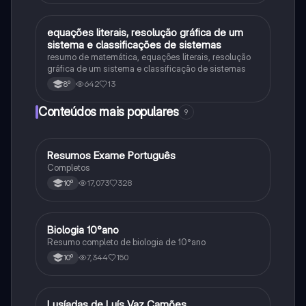
equações literais, resolução gráfica de um
Matemática
sistema e classificações de sistemas
resumo de matemática, equações literais, resolução
gráfica de um sistema e classificação de sistemas
642
13
8º
Conteúdos mais populares
9
Resumos Exame Português
Português
Completos
17,073
328
10º
Biologia 10°ano
Biologia
Resumo completo de biologia de 10°ano
7,344
150
10º
Lusíadas de Luís Vaz Camões
Português