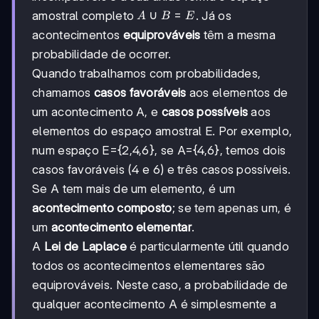
A∪B
∪
=
amostral completo
. Já os
A
B
E
= E
acontecimentos
equiprováveis
têm a mesma
probabilidade de ocorrer.
Quando trabalhamos com probabilidades,
chamamos
casos favoráveis
aos elementos de
um acontecimento A, e
casos possíveis
aos
elementos do espaço amostral E. Por exemplo,
num espaço E={2,4,6}, se A={4,6}, temos dois
casos favoráveis (4 e 6) e três casos possíveis.
Se A tem mais de um elemento, é um
acontecimento composto
; se tem apenas um, é
um
acontecimento elementar
.
A
Lei de Laplace
é particularmente útil quando
todos os acontecimentos elementares são
equiprováveis. Neste caso, a probabilidade de
qualquer acontecimento A é simplesmente a