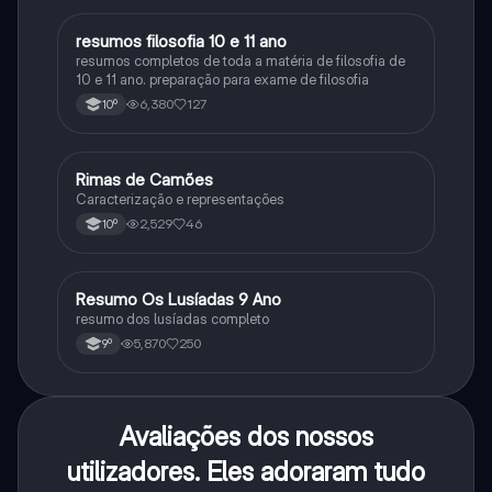
resumos filosofia 10 e 11 ano
Filosofia
resumos completos de toda a matéria de filosofia de
10 e 11 ano. preparação para exame de filosofia
6,380
127
10º
Rimas de Camões
Português
Caracterização e representações
2,529
46
10º
Resumo Os Lusíadas 9 Ano
Português
resumo dos lusíadas completo
5,870
250
9º
Avaliações dos nossos
utilizadores. Eles adoraram tudo