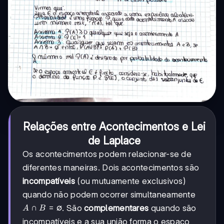
Relações entre Acontecimentos e Lei
de Laplace
Os acontecimentos podem relacionar-se de
diferentes maneiras. Dois acontecimentos são
incompatíveis
(ou mutuamente exclusivos)
quando não podem ocorrer simultaneamente
A∩B
∩
=
∅
. São
complementares
quando são
A
B
= ∅
incompatíveis e a sua união forma o espaço