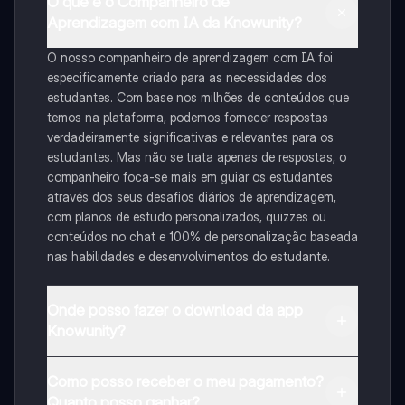
O que é o Companheiro de
Aprendizagem com IA da Knowunity?
O nosso companheiro de aprendizagem com IA foi
especificamente criado para as necessidades dos
estudantes. Com base nos milhões de conteúdos que
temos na plataforma, podemos fornecer respostas
verdadeiramente significativas e relevantes para os
estudantes. Mas não se trata apenas de respostas, o
companheiro foca-se mais em guiar os estudantes
através dos seus desafios diários de aprendizagem,
com planos de estudo personalizados, quizzes ou
conteúdos no chat e 100% de personalização baseada
nas habilidades e desenvolvimentos do estudante.
Onde posso fazer o download da app
Knowunity?
Pode descarregar a aplicação na Google Play Store e
Como posso receber o meu pagamento?
na Apple App Store.
Quanto posso ganhar?