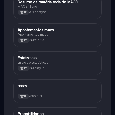
Resumo da matéria toda de MACS
Matemática
MACS 11 ano
2,000
50
11º
Apontamentos macs
Matemática
Apontamentos macs
1,768
41
10º
Estatísticas
Matemática
Inicio de estatísticas
909
16
10º
macs
Matemática
n
803
15
11º
Probabilidades
Matemática