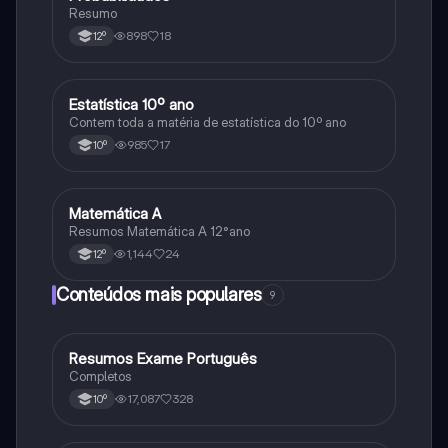
Resumo
898
18
12º
Estatística 10º ano
Matemática
Contem toda a matéria de estatística do 10º ano
985
17
10º
Matemática A
Matemática
Resumos Matemática A 12°ano
1,144
24
12º
Conteúdos mais populares
9
Resumos Exame Português
Português
Completos
17,087
328
10º