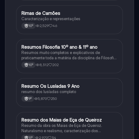
Rimas de Camões
Português
Caracterização e representações
2,529
46
10º
Resumos Filosofia 10º ano & 11º ano
Filosofia
Resumos muito completos e explicativos de
praticamente toda a matéria da disciplina de Filosofia
no ensino secundário em Portugal @mariiarafael
8,312
202
10º
Resumo Os Lusíadas 9 Ano
Português
resumo dos lusíadas completo
5,870
250
9º
Resumo dos Maias de Eça de Queiroz
Português
Resumo da obra os Maias de Eça de Queiroz.
Naturalismo e realismo, caracterização dos
personagens e contexto histórico.
2,970
34
11º