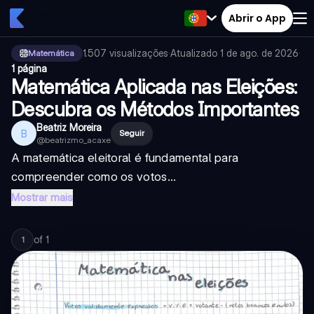
Abrir o App
1.507
visualizações
·
Atualizado
1 de ago. de 2026
·
Matemática
1 página
Matemática Aplicada nas Eleições:
Descubra os Métodos Importantes
Beatriz Moreira
B
Seguir
@
beatrizmo_acaxe
A matemática eleitoral é fundamental para
compreender como os votos...
Mostrar mais
of
1
1