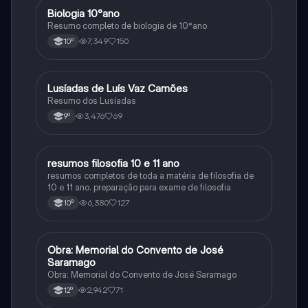
Biologia 10°ano
Biologia
Resumo completo de biologia de 10°ano
7,349
150
10º
Lusíadas de Luís Vaz Camões
Português
Resumo dos Lusíadas
3,476
69
9º
resumos filosofia 10 e 11 ano
Filosofia
resumos completos de toda a matéria de filosofia de
10 e 11 ano. preparação para exame de filosofia
6,380
127
10º
Obra: Memorial do Convento de José
Português
Saramago
Obra: Memorial do Convento de José Saramago
2,942
71
12º